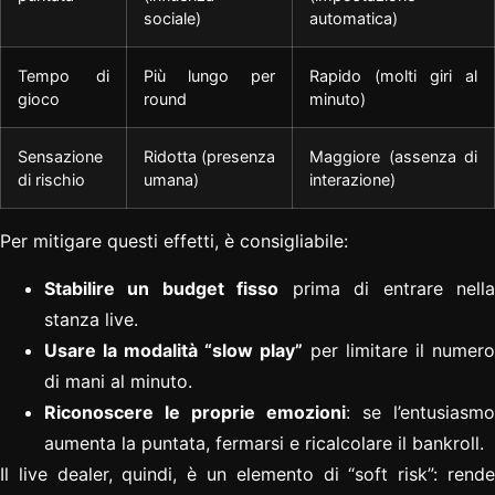
sociale)
automatica)
Tempo di
Più lungo per
Rapido (molti giri al
gioco
round
minuto)
Sensazione
Ridotta (presenza
Maggiore (assenza di
di rischio
umana)
interazione)
Per mitigare questi effetti, è consigliabile:
Stabilire un budget fisso
prima di entrare nell
stanza live.
Usare la modalità “slow play”
per limitare il numero
di mani al minuto.
Riconoscere le proprie emozioni
: se l’entusiasmo
aumenta la puntata, fermarsi e ricalcolare il bankroll.
Il live dealer, quindi, è un elemento di “soft risk”: rende