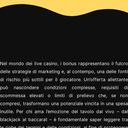
Nel mondo dei live casino, i bonus rappresentano il fulcro
delle strategie di marketing e, al contempo, una delle fonti
di rischio più sottili per il giocatore. Un’offerta allettante
può nascondere condizioni complesse, requisiti di
scommessa elevati o limiti di prelievo che, se non
compresi, trasformano una potenziale vincita in una spesa
inutile. Per chi ama l’emozione del tavolo dal vivo – dal
blackjack al baccarat – è fondamentale saper leggere tra
le righe dei termini e delle condizioni, al fine di proteggere