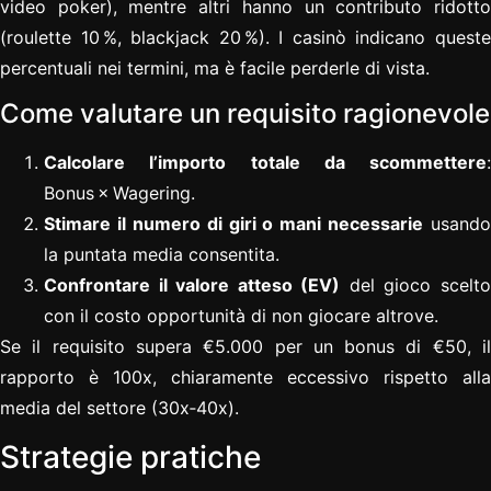
video poker), mentre altri hanno un contributo ridotto
(roulette 10 %, blackjack 20 %). I casinò indicano queste
percentuali nei termini, ma è facile perderle di vista.
Come valutare un requisito ragionevole
Calcolare l’importo totale da scommettere
:
Bonus × Wagering.
Stimare il numero di giri o mani necessarie
usando
la puntata media consentita.
Confrontare il valore atteso (EV)
del gioco scelt
con il costo opportunità di non giocare altrove.
Se il requisito supera €5.000 per un bonus di €50, il
rapporto è 100x, chiaramente eccessivo rispetto alla
media del settore (30x‑40x).
Strategie pratiche