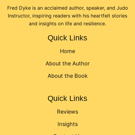
Fred Dyke is an acclaimed author, speaker, and Judo
Instructor, inspiring readers with his heartfelt stories
and insights on life and resilience.
Quick Links
Home
About the Author
About the Book
Quick Links
Reviews
Insights