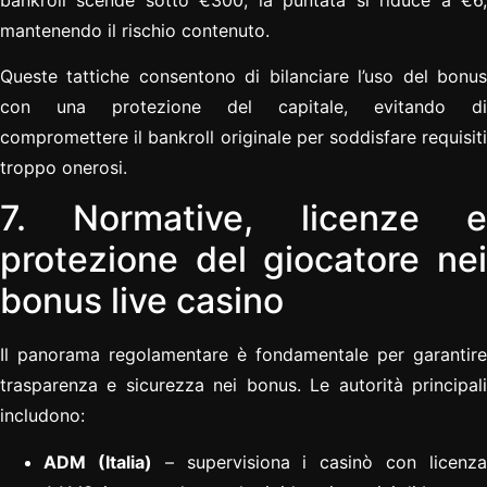
mantenendo il rischio contenuto.
Queste tattiche consentono di bilanciare l’uso del bonus
con una protezione del capitale, evitando di
compromettere il bankroll originale per soddisfare requisiti
troppo onerosi.
7. Normative, licenze e
protezione del giocatore nei
bonus live casino
Il panorama regolamentare è fondamentale per garantire
trasparenza e sicurezza nei bonus. Le autorità principali
includono:
ADM (Italia)
– supervisiona i casinò con licenz