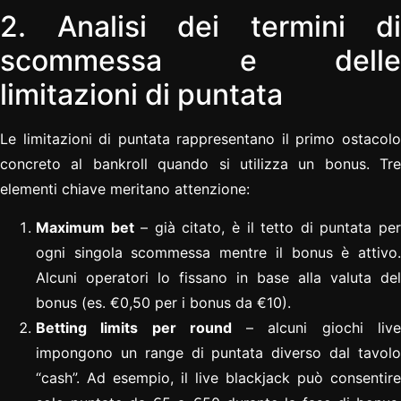
2. Analisi dei termini di
scommessa e delle
limitazioni di puntata
Le limitazioni di puntata rappresentano il primo ostacolo
concreto al bankroll quando si utilizza un bonus. Tre
elementi chiave meritano attenzione:
Maximum bet
– già citato, è il tetto di puntata pe
ogni singola scommessa mentre il bonus è attivo.
Alcuni operatori lo fissano in base alla valuta del
bonus (es. €0,50 per i bonus da €10).
Betting limits per round
– alcuni giochi liv
impongono un range di puntata diverso dal tavolo
“cash”. Ad esempio, il live blackjack può consentire