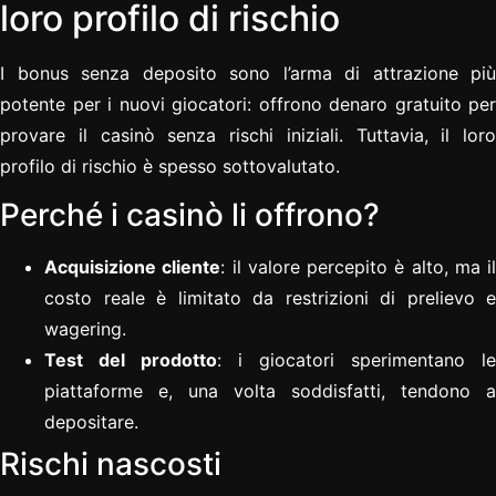
loro profilo di rischio
I bonus senza deposito sono l’arma di attrazione più
potente per i nuovi giocatori: offrono denaro gratuito per
provare il casinò senza rischi iniziali. Tuttavia, il loro
profilo di rischio è spesso sottovalutato.
Perché i casinò li offrono?
Acquisizione cliente
: il valore percepito è alto, ma il
costo reale è limitato da restrizioni di prelievo e
wagering.
Test del prodotto
: i giocatori sperimentano le
piattaforme e, una volta soddisfatti, tendono a
depositare.
Rischi nascosti