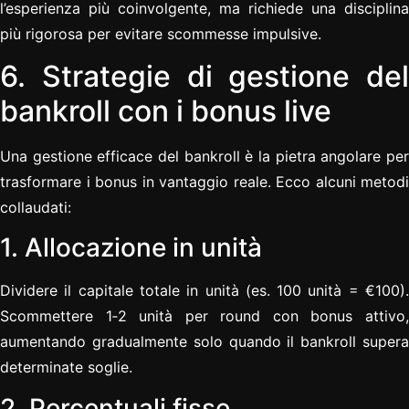
l’esperienza più coinvolgente, ma richiede una disciplina
più rigorosa per evitare scommesse impulsive.
6. Strategie di gestione del
bankroll con i bonus live
Una gestione efficace del bankroll è la pietra angolare per
trasformare i bonus in vantaggio reale. Ecco alcuni metodi
collaudati:
1. Allocazione in unità
Dividere il capitale totale in unità (es. 100 unità = €100).
Scommettere 1‑2 unità per round con bonus attivo,
aumentando gradualmente solo quando il bankroll supera
determinate soglie.
2. Percentuali fisse