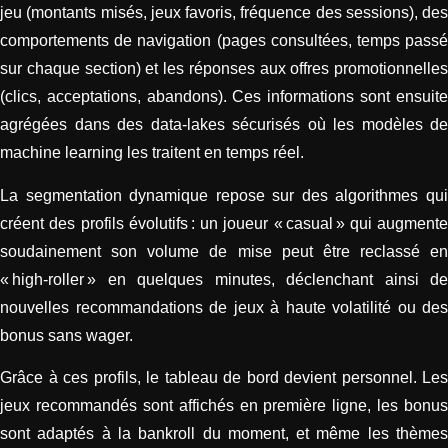
jeu (montants misés, jeux favoris, fréquence des sessions), des
comportements de navigation (pages consultées, temps passé
sur chaque section) et les réponses aux offres promotionnelles
(clics, acceptations, abandons). Ces informations sont ensuite
agrégées dans des data‑lakes sécurisés où les modèles de
machine learning les traitent en temps réel.
La segmentation dynamique repose sur des algorithmes qui
créent des profils évolutifs : un joueur « casual » qui augmente
soudainement son volume de mise peut être reclassé en
« high‑roller » en quelques minutes, déclenchant ainsi de
nouvelles recommandations de jeux à haute volatilité ou des
bonus sans wager.
Grâce à ces profils, le tableau de bord devient personnel. Les
jeux recommandés sont affichés en première ligne, les bonus
sont adaptés à la bankroll du moment, et même les thèmes