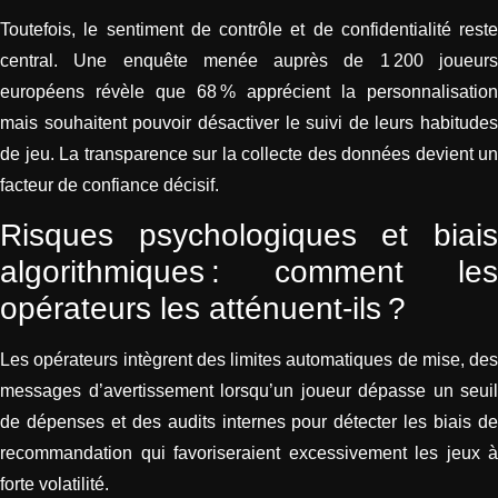
Toutefois, le sentiment de contrôle et de confidentialité reste
central. Une enquête menée auprès de 1 200 joueurs
européens révèle que 68 % apprécient la personnalisation
mais souhaitent pouvoir désactiver le suivi de leurs habitudes
de jeu. La transparence sur la collecte des données devient un
facteur de confiance décisif.
Risques psychologiques et biais
algorithmiques : comment les
opérateurs les atténuent‑ils ?
Les opérateurs intègrent des limites automatiques de mise, des
messages d’avertissement lorsqu’un joueur dépasse un seuil
de dépenses et des audits internes pour détecter les biais de
recommandation qui favoriseraient excessivement les jeux à
forte volatilité.