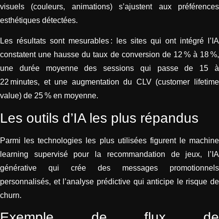
visuels (couleurs, animations) s’ajustent aux préférences
esthétiques détectées.
Les résultats sont mesurables : les sites qui ont intégré l’IA
constatent une hausse du taux de conversion de 12 % à 18 %,
une durée moyenne des sessions qui passe de 15 à
22 minutes, et une augmentation du CLV (customer lifetime
value) de 25 % en moyenne.
Les outils d’IA les plus répandus
Parmi les technologies les plus utilisées figurent le machine
learning supervisé pour la recommandation de jeux, l’IA
générative qui crée des messages promotionnels
personnalisés, et l’analyse prédictive qui anticipe le risque de
churn.
Exemple de flux de