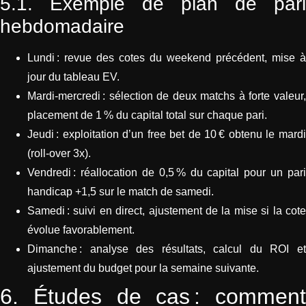
5.1. Exemple de plan de pari
hebdomadaire
Lundi : revue des cotes du weekend précédent, mise à
jour du tableau EV.
Mardi‑mercredi : sélection de deux matchs à forte valeur,
placement de 1 % du capital total sur chaque pari.
Jeudi : exploitation d’un free bet de 10 € obtenu le mardi
(roll‑over 3x).
Vendredi : réallocation de 0,5 % du capital pour un pari
handicap +1,5 sur le match de samedi.
Samedi : suivi en direct, ajustement de la mise si la cote
évolue favorablement.
Dimanche : analyse des résultats, calcul du ROI et
ajustement du budget pour la semaine suivante.
6. Études de cas : comment