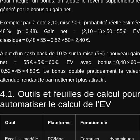
Pour intégrer un bonus, on ajoute le revenu supplémentaire
généré par le bonus au gain net.
Exemple : pari à cote 2,10, mise 50 €, probabilité réelle estimée
48 % (p = 0,48). Gain net = (2,10 – 1) × 50 = 55 €. EV
classique = 0,48 × 55 – 0,52 × 50 ≈ 2,40 €.
Ajout d’un cash‑back de 10 % sur la mise (5 €) : nouveau gain
net = 55 € + 5 € = 60 €. EV avec bonus = 0,48 × 60 –
0,52 × 45 ≈ 4,80 €. Le bonus double pratiquement la valeur
attendue, rendant le pari nettement plus attractif.
4.1. Outils et feuilles de calcul pour
automatiser le calcul de l’EV
Outil
Plateforme
Fonction clé
Excel – modèle
PC/Mac
Formules dynamiques,