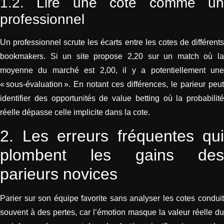
1.2. Lire une cote comme un
professionnel
Un professionnel scrute les écarts entre les cotes de différents
bookmakers. Si un site propose 2,20 sur un match où la
moyenne du marché est 2,00, il y a potentiellement une
« sous‑évaluation ». En notant ces différences, le parieur peut
identifier des opportunités de value betting où la probabilité
réelle dépasse celle implicite dans la cote.
2. Les erreurs fréquentes qui
plombent les gains des
parieurs novices
Parier sur son équipe favorite sans analyser les cotes conduit
souvent à des pertes, car l’émotion masque la valeur réelle du