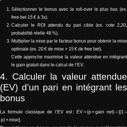
Sélectionner le bonus avec le roll‑over le plus bas (ex.
free bet 15 € à 3x).
Calculer le ROI attendu du pari cible (ex. cote 2,20,
probabilité réelle 48 %).
Multiplier la mise par le facteur bonus pour obtenir la mise
optimale (ex. 20 € de mise + 15 € de free bet).
Cette approche maximise la valeur attendue en intégrant
le gain gratuit dans le calcul de l’EV.
4. Calculer la valeur attendue
(EV) d’un pari en intégrant les
bonus
La formule classique de l’EV est : EV = (p × gain net) – [(1 –
p) × mise].