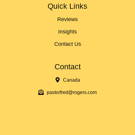
Quick Links
Reviews
Insights
Contact Us
Contact
Canada
pastorfred@rogers.com