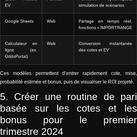
EV
simulation de scénarios
Google Sheets
Web
Partage en temps réel,
fonctions = IMPORTRANGE
Calculateur en
Web
Conversion instantanée
ligne (ex.
des cotes et EV
OddsPortal)
Ces modèles permettent d’entrer rapidement cote, mise,
probabilité estimée et bonus, puis de visualiser le ROI projeté.
5. Créer une routine de pari
basée sur les cotes et les
bonus pour le premier
trimestre 2024