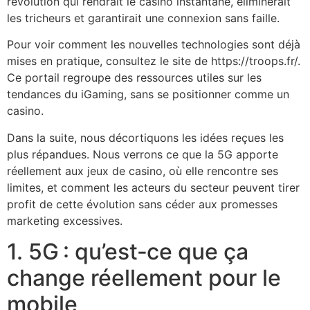
révolution qui rendrait le casino instantané, éliminerait
les tricheurs et garantirait une connexion sans faille.
Pour voir comment les nouvelles technologies sont déjà
mises en pratique, consultez le site de https://troops.fr/.
Ce portail regroupe des ressources utiles sur les
tendances du iGaming, sans se positionner comme un
casino.
Dans la suite, nous décortiquons les idées reçues les
plus répandues. Nous verrons ce que la 5G apporte
réellement aux jeux de casino, où elle rencontre ses
limites, et comment les acteurs du secteur peuvent tirer
profit de cette évolution sans céder aux promesses
marketing excessives.
1. 5G : qu’est‑ce que ça
change réellement pour le
mobile