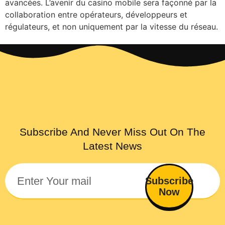
avancées. L’avenir du casino mobile sera façonné par la
collaboration entre opérateurs, développeurs et
régulateurs, et non uniquement par la vitesse du réseau.
Subscribe And Never Miss Out On The
Latest News
Subscribe
Now