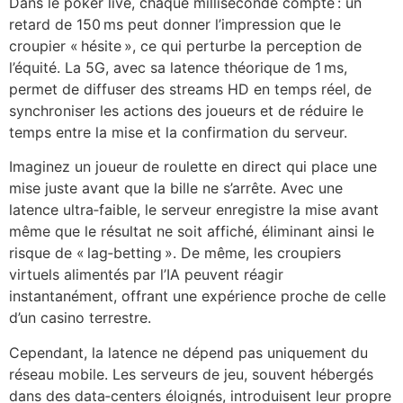
Dans le poker live, chaque milliseconde compte : un
retard de 150 ms peut donner l’impression que le
croupier « hésite », ce qui perturbe la perception de
l’équité. La 5G, avec sa latence théorique de 1 ms,
permet de diffuser des streams HD en temps réel, de
synchroniser les actions des joueurs et de réduire le
temps entre la mise et la confirmation du serveur.
Imaginez un joueur de roulette en direct qui place une
mise juste avant que la bille ne s’arrête. Avec une
latence ultra‑faible, le serveur enregistre la mise avant
même que le résultat ne soit affiché, éliminant ainsi le
risque de « lag‑betting ». De même, les croupiers
virtuels alimentés par l’IA peuvent réagir
instantanément, offrant une expérience proche de celle
d’un casino terrestre.
Cependant, la latence ne dépend pas uniquement du
réseau mobile. Les serveurs de jeu, souvent hébergés
dans des data‑centers éloignés, introduisent leur propre