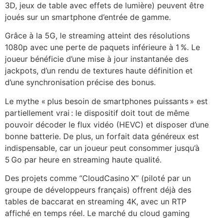
3D, jeux de table avec effets de lumière) peuvent être
joués sur un smartphone d’entrée de gamme.
Grâce à la 5G, le streaming atteint des résolutions
1080p avec une perte de paquets inférieure à 1 %. Le
joueur bénéficie d’une mise à jour instantanée des
jackpots, d’un rendu de textures haute définition et
d’une synchronisation précise des bonus.
Le mythe « plus besoin de smartphones puissants » est
partiellement vrai : le dispositif doit tout de même
pouvoir décoder le flux vidéo (HEVC) et disposer d’une
bonne batterie. De plus, un forfait data généreux est
indispensable, car un joueur peut consommer jusqu’à
5 Go par heure en streaming haute qualité.
Des projets comme “CloudCasino X” (piloté par un
groupe de développeurs français) offrent déjà des
tables de baccarat en streaming 4K, avec un RTP
affiché en temps réel. Le marché du cloud gaming