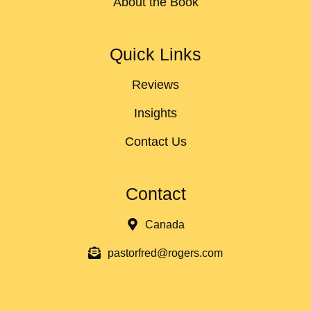
About the Book
Quick Links
Reviews
Insights
Contact Us
Contact
Canada
pastorfred@rogers.com