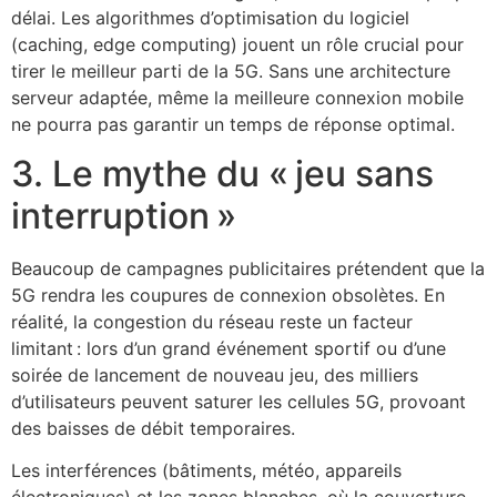
délai. Les algorithmes d’optimisation du logiciel
(caching, edge computing) jouent un rôle crucial pour
tirer le meilleur parti de la 5G. Sans une architecture
serveur adaptée, même la meilleure connexion mobile
ne pourra pas garantir un temps de réponse optimal.
3. Le mythe du « jeu sans
interruption »
Beaucoup de campagnes publicitaires prétendent que la
5G rendra les coupures de connexion obsolètes. En
réalité, la congestion du réseau reste un facteur
limitant : lors d’un grand événement sportif ou d’une
soirée de lancement de nouveau jeu, des milliers
d’utilisateurs peuvent saturer les cellules 5G, provoant
des baisses de débit temporaires.
Les interférences (bâtiments, météo, appareils