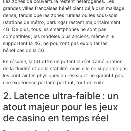
Les zones de couverture restent hétérogènes. Les
grandes villes françaises bénéficient déjà d’un maillage
dense, tandis que les zones rurales ou les sous‑sols
(stations de métro, parkings) restent majoritairement
4G. De plus, tous les smartphones ne sont pas
compatibles ; les modèles plus anciens, même s’ils
supportent la 4G, ne pourront pas exploiter les
bénéfices de la 5G.
En résumé, la 5G offre un potentiel réel d’amélioration
de la fluidité et de la stabilité, mais elle ne supprime pas
les contraintes physiques du réseau et ne garantit pas
une expérience parfaite partout, tout de suite.
2. Latence ultra‑faible : un
atout majeur pour les jeux
de casino en temps réel