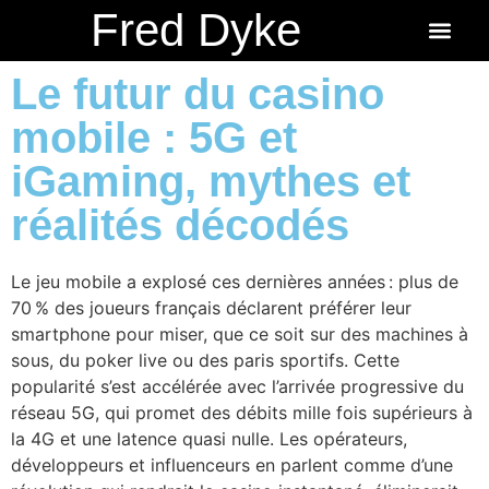
Fred Dyke
About the Author
About the Books
Ordering Fredbits
Le futur du casino
mobile : 5G et
iGaming, mythes et
réalités décodés
Le jeu mobile a explosé ces dernières années : plus de
70 % des joueurs français déclarent préférer leur
smartphone pour miser, que ce soit sur des machines à
sous, du poker live ou des paris sportifs. Cette
popularité s’est accélérée avec l’arrivée progressive du
réseau 5G, qui promet des débits mille fois supérieurs à
la 4G et une latence quasi nulle. Les opérateurs,
développeurs et influenceurs en parlent comme d’une