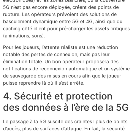
électroniques) et les zones blanches, où la couverture
5G n’est pas encore déployée, créent des points de
rupture. Les opérateurs prévoient des solutions de
basculement dynamique entre 5G et 4G, ainsi que du
caching côté client pour pré‑charger les assets critiques
(animations, sons).
Pour les joueurs, l’attente réaliste est une réduction
notable des pertes de connexion, mais pas leur
élimination totale. Un bon opérateur proposera des
notifications de reconnexion automatique et un système
de sauvegarde des mises en cours afin que le joueur
puisse reprendre là où il s’est arrêté.
4. Sécurité et protection
des données à l’ère de la 5G
Le passage à la 5G suscite des craintes : plus de points
d’accès, plus de surfaces d’attaque. En fait, la sécurité