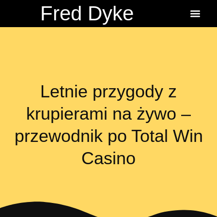
Fred Dyke
About the Author
About the Books
Ordering Fredbits
Letnie przygody z
krupierami na żywo –
przewodnik po Total Win
Casino