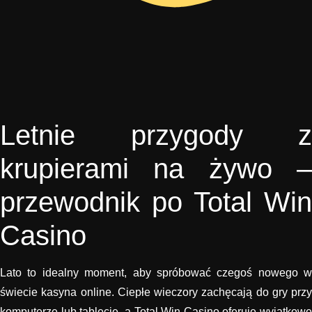
Letnie przygody z
krupierami na żywo –
przewodnik po Total Win
Casino
Lato to idealny moment, aby spróbować czegoś nowego w
świecie kasyna online. Ciepłe wieczory zachęcają do gry przy
komputerze lub tablecie, a Total Win Casino oferuje wyjątkowe