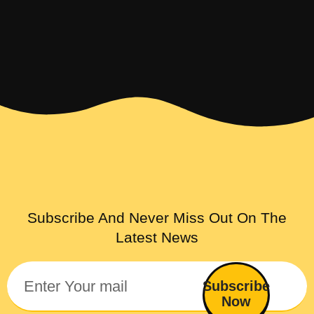
Subscribe And Never Miss Out On The
Latest News
Subscribe
Now