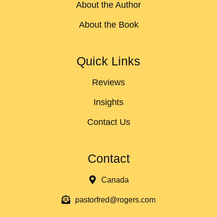
About the Author
About the Book
Quick Links
Reviews
Insights
Contact Us
Contact
Canada
pastorfred@rogers.com