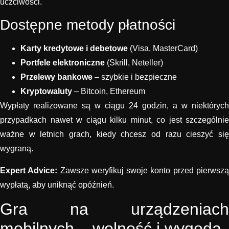
uczciwości.
Dostępne metody płatności
Karty kredytowe i debetowe
(Visa, MasterCard)
Portfele elektroniczne
(Skrill, Neteller)
Przelewy bankowe
– szybkie i bezpieczne
Kryptowaluty
– Bitcoin, Ethereum
Wypłaty realizowane są w ciągu 24 godzin, a w niektórych
przypadkach nawet w ciągu kilku minut, co jest szczególnie
ważne w letnich grach, kiedy chcesz od razu cieszyć się
wygraną.
Expert Advice:
Zawsze weryfikuj swoje konto przed pierwsz
wypłatą, aby uniknąć opóźnień.
Gra na urządzeniach
mobilnych – wolność i wygoda