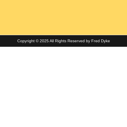
Copyright © 2025 All Rights Reserved by Fred Dyke