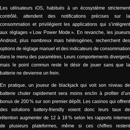
Les utilisateurs iOS, habitués à un écosystème strictement
contrôlé, attendent des notifications précises sur la
consommation et privilégient les applications qui s’intègrent
aux réglages « Low Power Mode ». En revanche, les joueurs
Android, plus nombreux mais hétérogènes, recherchent des
options de réglage manuel et des indicateurs de consommation
dans le menu des paramètres. Leurs comportements divergent,
mais le point commun reste le désir de jouer sans que la
batterie ne devienne un frein.
En pratique, un joueur de blackjack qui voit son niveau de
batterie chuter rapidement sera moins enclin à profiter d’un
bonus de 200 % sur son premier dépôt. Les casinos qui offrent
des solutions battery‑friendly voient donc leurs taux de
rétention augmenter de 12 à 18 % selon les rapports internes
de plusieurs plateformes, même si ces chiffres restent