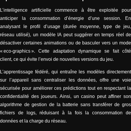
L’intelligence artificielle commence à être exploitée pour
anticiper la consommation d’énergie d’une session. En
analysant le profil d’usage (durée moyenne, type de jeu,
réseau utilisé), un modèle IA peut suggérer en temps réel de
désactiver certaines animations ou de basculer vers un mode
« eco‑graphics ». Cette adaptation dynamique se fait côté
client, ce qui évite l’envoi de nouvelles versions du jeu.
L’apprentissage fédéré, qui entraîne les modèles directement
sur l’appareil sans centraliser les données, offre une voie
sécurisée pour améliorer ces prédictions tout en respectant la
confidentialité des joueurs. Ainsi, un casino peut affiner son
algorithme de gestion de la batterie sans transférer de gros
fichiers de logs, réduisant à la fois la consommation de
données et la charge du réseau.