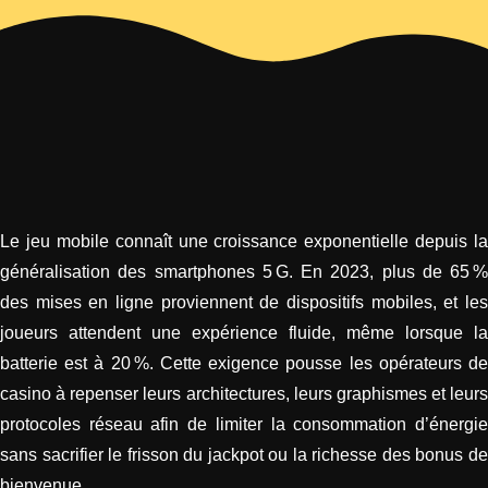
Le jeu mobile connaît une croissance exponentielle depuis la
généralisation des smartphones 5 G. En 2023, plus de 65 %
des mises en ligne proviennent de dispositifs mobiles, et les
joueurs attendent une expérience fluide, même lorsque la
batterie est à 20 %. Cette exigence pousse les opérateurs de
casino à repenser leurs architectures, leurs graphismes et leurs
protocoles réseau afin de limiter la consommation d’énergie
sans sacrifier le frisson du jackpot ou la richesse des bonus de
bienvenue.