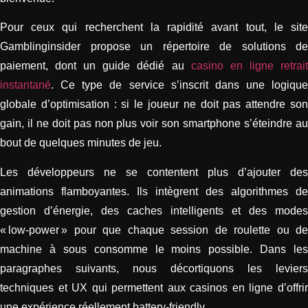
Pour ceux qui recherchent la rapidité avant tout, le site
Gamblinginsider propose un répertoire de solutions de
paiement, dont un guide dédié au
casino en ligne retrai
instantané
. Ce type de service s’inscrit dans une logique
globale d’optimisation : si le joueur ne doit pas attendre son
gain, il ne doit pas non plus voir son smartphone s’éteindre au
bout de quelques minutes de jeu.
Les développeurs ne se contentent plus d’ajouter des
animations flamboyantes. Ils intègrent des algorithmes de
gestion d’énergie, des caches intelligents et des modes
« low‑power » pour que chaque session de roulette ou de
machine à sous consomme le moins possible. Dans les
paragraphes suivants, nous décortiquons les leviers
techniques et UX qui permettent aux casinos en ligne d’offrir
une expérience réellement battery‑friendly.