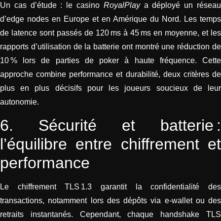
Un cas d’étude : le casino
RoyalPlay
a déployé un résea
d’edge nodes en Europe et en Amérique du Nord. Les temps
de latence sont passés de 120 ms à 45 ms en moyenne, et les
rapports d’utilisation de la batterie ont montré une réduction de
10 % lors de parties de poker à haute fréquence. Cette
approche combine performance et durabilité, deux critères de
plus en plus décisifs pour les joueurs soucieux de leur
autonomie.
6. Sécurité et batterie :
l’équilibre entre chiffrement et
performance
Le chiffrement TLS 1.3 garantit la confidentialité des
transactions, notamment lors des dépôts via e‑wallet ou des
retraits instantanés. Cependant, chaque handshake TLS