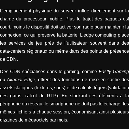
L’emplacement physique du serveur influe directement sur la
charge du processeur mobile. Plus le trajet des paquets est
court, moins le dispositif doit activer son radio pour maintenir la
connexion, ce qui préserve la batterie. L’edge computing place
les services de jeu près de l’utilisateur, souvent dans des
data‑centers régionaux ou même dans des points de présence
de CDN.
Des CDN spécialisés dans le gaming, comme
Fastly Gaming
ou
Akamai Edge
, offrent des fonctions de mise en cache de
assets statiques (textures, sons) et de calculs légers (validation
des gains, calcul du RTP). En stockant ces éléments à la
périphérie du réseau, le smartphone ne doit pas télécharger les
mêmes fichiers à chaque session, économisant ainsi plusieurs
dizaines de mégaoctets par mois.