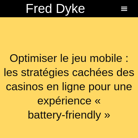
Fred Dyke
About the Author
About the Books
Ordering Fredbits
Optimiser le jeu mobile :
les stratégies cachées des
casinos en ligne pour une
expérience «
battery‑friendly »