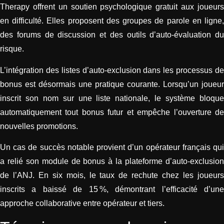
Therapy offrent un soutien psychologique gratuit aux joueurs
en difficulté. Elles proposent des groupes de parole en ligne,
des forums de discussion et des outils d’auto‑évaluation du
risque.
L’intégration des listes d’auto‑exclusion dans les processus de
bonus est désormais une pratique courante. Lorsqu’un joueur
inscrit son nom sur une liste nationale, le système bloque
automatiquement tout bonus futur et empêche l’ouverture de
nouvelles promotions.
Un cas de succès notable provient d’un opérateur français qui
a relié son module de bonus à la plateforme d’auto‑exclusion
de l’ANJ. En six mois, le taux de rechute chez les joueurs
inscrits a baissé de 15 %, démontrant l’efficacité d’une
approche collaborative entre opérateur et tiers.