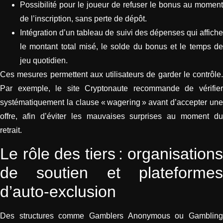
Possibilité pour le joueur de refuser le bonus au moment
de l’inscription, sans perte de dépôt.
Intégration d’un tableau de suivi des dépenses qui affiche
le montant total misé, le solde du bonus et le temps de
jeu quotidien.
Ces mesures permettent aux utilisateurs de garder le contrôle.
Par exemple, le site Cryptonaute recommande de vérifier
systématiquement la clause « wagering » avant d’accepter une
offre, afin d’éviter les mauvaises surprises au moment du
retrait.
Le rôle des tiers : organisations
de soutien et plateformes
d’auto‑exclusion
Des structures comme Gamblers Anonymous ou Gambling