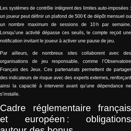
Les systèmes de contrôle intègrent des limites auto‑imposées :
un joueur peut définir un plafond de 500 € de dépôt mensuel ou
un nombre maximum de sessions de 10 h par semaine.
Lorsqu’une activité dépasse ces seuils, le compte reçoit une
notification invitant le joueur à activer une pause de jeu.
Par ailleurs, de nombreux sites collaborent avec des
organisations de jeu responsable, comme l’Observatoire
Français des Jeux. Ces partenariats permettent de partager
des indicateurs de risque avec des experts externes, renforçant
ainsi la capacité à intervenir avant qu’une dépendance ne
s’installe.
Cadre réglementaire français
et européen : obligations
autour des bonus