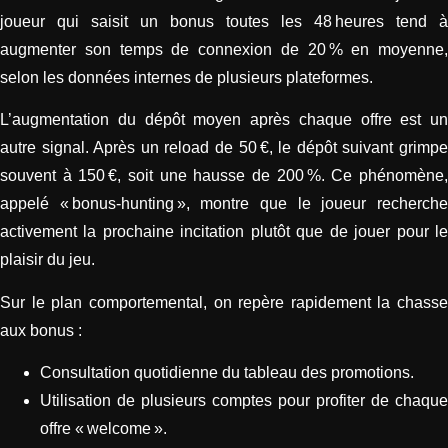
joueur qui saisit un bonus toutes les 48 heures tend à
augmenter son temps de connexion de 20 % en moyenne,
selon les données internes de plusieurs plateformes.
L’augmentation du dépôt moyen après chaque offre est un
autre signal. Après un reload de 50 €, le dépôt suivant grimpe
souvent à 150 €, soit une hausse de 200 %. Ce phénomène,
appelé « bonus‑hunting », montre que le joueur recherche
activement la prochaine incitation plutôt que de jouer pour le
plaisir du jeu.
Sur le plan comportemental, on repère rapidement la chasse
aux bonus :
Consultation quotidienne du tableau des promotions.
Utilisation de plusieurs comptes pour profiter de chaque
offre « welcome ».