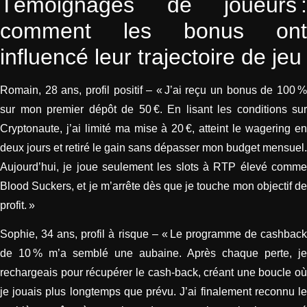
Témoignages de joueurs :
comment les bonus ont
influencé leur trajectoire de jeu
Romain, 28 ans, profil positif – « J’ai reçu un bonus de 100 %
sur mon premier dépôt de 50 €. En lisant les conditions sur
Cryptonaute, j’ai limité ma mise à 20 €, atteint le wagering en
deux jours et retiré le gain sans dépasser mon budget mensuel.
Aujourd’hui, je joue seulement les slots à RTP élevé comme
Blood Suckers, et je m’arrête dès que je touche mon objectif de
profit. »
Sophie, 34 ans, profil à risque – « Le programme de cashback
de 10 % m’a semblé une aubaine. Après chaque perte, je
rechargeais pour récupérer le cash‑back, créant une boucle où
je jouais plus longtemps que prévu. J’ai finalement reconnu le