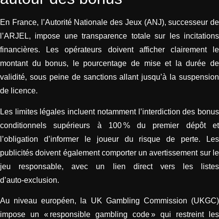
En France, l’Autorité Nationale des Jeux (ANJ), successeur de
l’ARJEL, impose une transparence totale sur les incitations
financières. Les opérateurs doivent afficher clairement le
montant du bonus, le pourcentage de mise et la durée de
validité, sous peine de sanctions allant jusqu’à la suspension
de licence.
Les limites légales incluent notamment l’interdiction des bonus
conditionnels supérieurs à 100 % du premier dépôt et
l’obligation d’informer le joueur du risque de perte. Les
publicités doivent également comporter un avertissement sur le
jeu responsable, avec un lien direct vers les listes
d’auto‑exclusion.
Au niveau européen, la UK Gambling Commission (UKGC)
impose un « responsible gambling code » qui restreint les