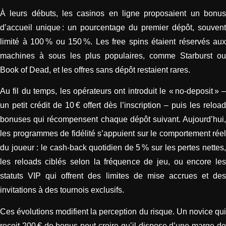
À leurs débuts, les casinos en ligne proposaient un bonus
d’accueil unique : un pourcentage du premier dépôt, souvent
limité à 100 % ou 150 %. Les free spins étaient réservés aux
machines à sous les plus populaires, comme Starburst ou
Book of Dead, et les offres sans dépôt restaient rares.
Au fil du temps, les opérateurs ont introduit le « no‑deposit » –
un petit crédit de 10 € offert dès l’inscription – puis les reload
bonuses qui récompensent chaque dépôt suivant. Aujourd’hui,
les programmes de fidélité s’appuient sur le comportement réel
du joueur : le cash‑back quotidien de 5 % sur les pertes nettes,
les reloads ciblés selon la fréquence de jeu, ou encore les
statuts VIP qui offrent des limites de mise accrues et des
invitations à des tournois exclusifs.
Ces évolutions modifient la perception du risque. Un novice qui
reçoit 200 € de bonus peut croire qu’il dispose d’une marge de