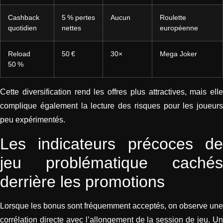
Cashback
5 % pertes
Aucun
Roulette
quotidien
nettes
européenne
Reload
50 €
30×
Mega Joker
50 %
Cette diversification rend les offres plus attractives, mais elle
complique également la lecture des risques pour les joueurs
peu expérimentés.
Les indicateurs précoces de
jeu problématique cachés
derrière les promotions
Lorsque les bonus sont fréquemment acceptés, on observe une
corrélation directe avec l’allongement de la session de jeu. Un