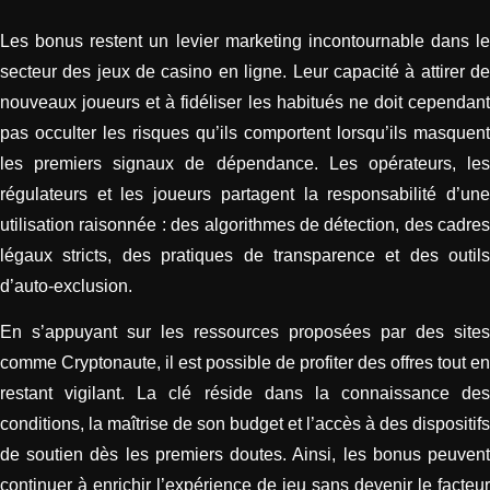
Les bonus restent un levier marketing incontournable dans le
secteur des jeux de casino en ligne. Leur capacité à attirer de
nouveaux joueurs et à fidéliser les habitués ne doit cependant
pas occulter les risques qu’ils comportent lorsqu’ils masquent
les premiers signaux de dépendance. Les opérateurs, les
régulateurs et les joueurs partagent la responsabilité d’une
utilisation raisonnée : des algorithmes de détection, des cadres
légaux stricts, des pratiques de transparence et des outils
d’auto‑exclusion.
En s’appuyant sur les ressources proposées par des sites
comme Cryptonaute, il est possible de profiter des offres tout en
restant vigilant. La clé réside dans la connaissance des
conditions, la maîtrise de son budget et l’accès à des dispositifs
de soutien dès les premiers doutes. Ainsi, les bonus peuvent
continuer à enrichir l’expérience de jeu sans devenir le facteur