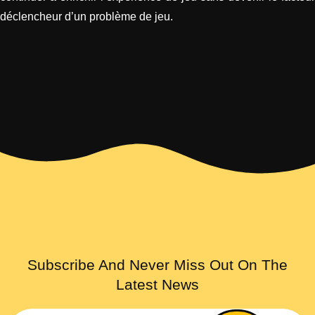
déclencheur d’un problème de jeu.
Subscribe And Never Miss Out On The
Latest News