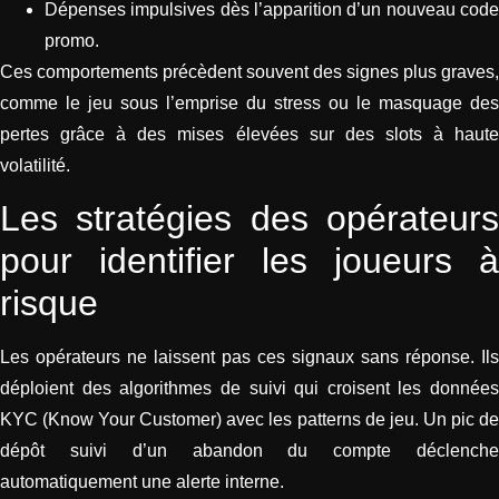
Dépenses impulsives dès l’apparition d’un nouveau code
promo.
Ces comportements précèdent souvent des signes plus graves,
comme le jeu sous l’emprise du stress ou le masquage des
pertes grâce à des mises élevées sur des slots à haute
volatilité.
Les stratégies des opérateurs
pour identifier les joueurs à
risque
Les opérateurs ne laissent pas ces signaux sans réponse. Ils
déploient des algorithmes de suivi qui croisent les données
KYC (Know Your Customer) avec les patterns de jeu. Un pic de
dépôt suivi d’un abandon du compte déclenche
automatiquement une alerte interne.