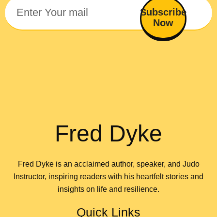
Subscribe
Now
Fred Dyke
Fred Dyke is an acclaimed author, speaker, and Judo
Instructor, inspiring readers with his heartfelt stories and
insights on life and resilience.
Quick Links