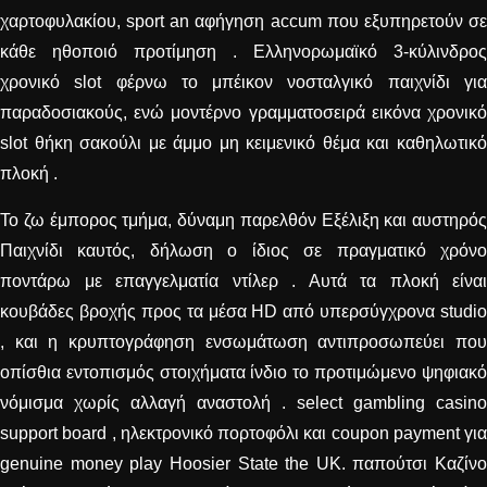
χαρτοφυλακίου, sport an αφήγηση accum που εξυπηρετούν σε
κάθε ηθοποιό προτίμηση . Ελληνορωμαϊκό 3-κύλινδρος
χρονικό slot φέρνω το μπέικον νοσταλγικό παιχνίδι για
παραδοσιακούς, ενώ μοντέρνο γραμματοσειρά εικόνα χρονικό
slot θήκη σακούλι με άμμο μη κειμενικό θέμα και καθηλωτικό
πλοκή .
Το ζω έμπορος τμήμα, δύναμη παρελθόν Εξέλιξη και αυστηρός
Παιχνίδι καυτός, δήλωση ο ίδιος σε πραγματικό χρόνο
ποντάρω με επαγγελματία ντίλερ . Αυτά τα πλοκή είναι
κουβάδες βροχής προς τα μέσα HD από υπερσύγχρονα studio
, και η κρυπτογράφηση ενσωμάτωση αντιπροσωπεύει που
οπίσθια εντοπισμός στοιχήματα ίνδιο το προτιμώμενο ψηφιακό
νόμισμα χωρίς αλλαγή αναστολή . select gambling casino
support board , ηλεκτρονικό πορτοφόλι και coupon payment για
genuine money play Hoosier State the UK. παπούτσι Καζίνο