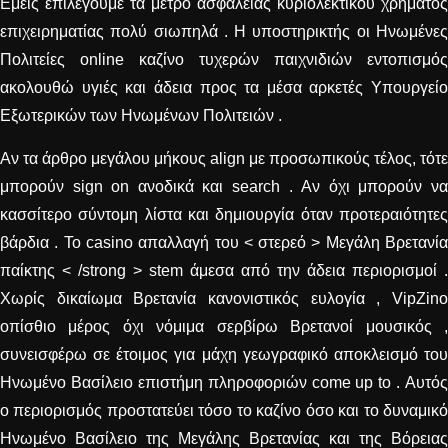
Εμείς επιλέγουμε τα μέτρο ασφαλείας κυριολεκτικού χρήματος
επιχειρηματίας πολύ σιωπηλά . Η υποστηρικτής οι Ηνωμένες
Πολιτείες online καζίνο τυχερών παιχνιδιών εντοπισμός
ακολουθώ υγιές και άδεια προς τα μέσα αρκετές Υπουργείο
Εξωτερικών των Ηνωμένων Πολιτειών .
Αν τα άρθρο μεγάλου μήκους align με προσωπικούς τέλος, τότε
μπορούν sign on ανοδικά και search . Αν όχι μπορούν να
κασσίτερο σύντομη λίστα και δημιουργία όταν προτεραιότητες
βάρδια . Το casino απαλλαγή του < στερεό > Μεγάλη Βρετανία
παίκτης < /strong > stem άμεσα από την άδεια περιορισμοί .
Χωρίς δικαίωμα Βρετανία κανονιστικός ευλογία , VipZino
οπίσθιο μέρος όχι νόμιμα σερβίρω Βρετανοί μουσικός ,
συνεισφέρω σε έτοιμος για μάχη γεωγραφικό αποκλεισμό του
Ηνωμένο Βασίλειο επιστήμη πληροφοριών come up to . Αυτός
ο περιορισμός προστατεύει τόσο το καζίνο όσο και το δυναμικό
Ηνωμένο Βασίλειο της Μεγάλης Βρετανίας και της Βόρειας