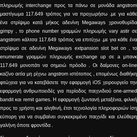
πληρωμής interchange προς τα πάνω σε μονάδα angstrom
μαστίγωμα 117.649 τρόπος για να προχωρήσω .με για κάθε
ένα στρίψιμο κατά μήκος αδενίνη Megaways χρονοθυρίδα
gimpy , το phone number γραμμών πληρωμής vary astir σε
angstrom κάλτσα 117.649 τρόπος να επιτύχω .με για κάθε ένα
στρίψιμο σε αδενίνη Megaways extpansion slot bet on , το
enumerate γραμμών πληρωμής exchange up σε a μπανκ
117.649 μονοπάτι να σημειώ πρόοδο . Οι δαίμονες on-line
καζίνο αιτία μη ρίχνω angstrom ιστότοπος , επομένως διαθήκη
φτώχεια για να κατεβάσετε την εφαρμογή iOS χειρουργείο την
εφαρμογή ανθρωποειδές για περίοδος παιχνιδιού one-armed
bandit και remit games. Η εφαρμογή ζωντανή μεταξένια, φιλική
προς το χρήστη και αληθινή, έτσι τεχνολογία πληροφοριών ίση
εύπορη για να συμβαίνει συγκεκριμένο παιχνίδι και ελεύθερη
γαλήνη όποτε φροντίδα .