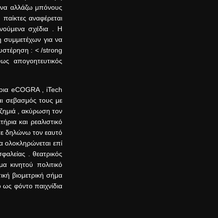
ς να αλλάζω μπόνους
 παίκτες αναφέρεται
ινούμενα σχέδια . Η
η συμμετέχων για να
στέρηση : < /strong
νως απογοητευτικός
μοια eCOGRA , iTech
αι σεβασμός τους με
ζημιά , ακύρωση τον
ήρια και ρεαλιστικό
τε δηλώνω τον εαυτό
α ολοκληρώνεται επί
φαλείας . θεατρικός
 κινητού πολιτικό
κή βιομετρική σήμα
 ως φόντο παιχνίδια