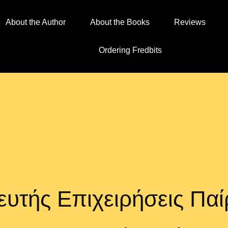
About the Author
About the Books
Reviews
Ordering Fredbits
υτής Επιχειρήσεις Πα