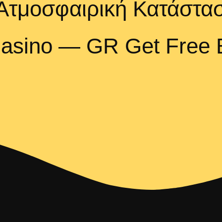
 Ατμοσφαιρική Κατάστα
Casino — GR Get Free