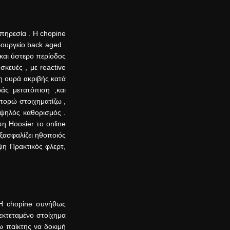
πηρεσία . Η chopine
ουργείο back aged .
, και ύστερο περίοδος
κευές , με reactive
η ουρά ακριβής κατά
άς μετατόπιση ,και
μπορώ στοιχηματίζω ,
υψηλός καθορισμός .
η Hoosier το online
εξασφαλίζει ηθοποιός
η Πρακτικός φλερτ,
 Η chopine συνήθως
εκτεταμένο στοίχημα
ω παίκτης να δοκιμή