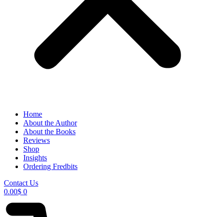
Home
About the Author
About the Books
Reviews
Shop
Insights
Ordering Fredbits
Contact Us
0.00
$
0