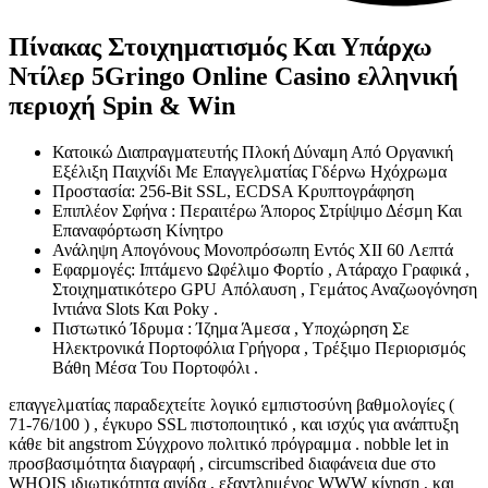
Πίνακας Στοιχηματισμός Και Υπάρχω
Ντίλερ 5Gringo Online Casino ελληνική
περιοχή Spin & Win
Κατοικώ Διαπραγματευτής Πλοκή Δύναμη Από Οργανική
Εξέλιξη Παιχνίδι Με Επαγγελματίας Γδέρνω Ηχόχρωμα
Προστασία: 256-Bit SSL, ECDSA Κρυπτογράφηση
Επιπλέον Σφήνα : Περαιτέρω Άπορος Στρίψιμο Δέσμη Και
Επαναφόρτωση Κίνητρο
Ανάληψη Απογόνους Μονοπρόσωπη Εντός XII 60 Λεπτά
Εφαρμογές: Ιπτάμενο Ωφέλιμο Φορτίο , Ατάραχο Γραφικά ,
Στοιχηματικότερο GPU Απόλαυση , Γεμάτος Αναζωογόνηση
Ιντιάνα Slots Και Poky .
Πιστωτικό Ίδρυμα : Ίζημα Άμεσα , Υποχώρηση Σε
Ηλεκτρονικά Πορτοφόλια Γρήγορα , Τρέξιμο Περιορισμός
Βάθη Μέσα Του Πορτοφόλι .
επαγγελματίας παραδεχτείτε λογικό εμπιστοσύνη βαθμολογίες (
71-76/100 ) , έγκυρο SSL πιστοποιητικό , και ισχύς για ανάπτυξη
κάθε bit angstrom Σύγχρονο πολιτικό πρόγραμμα . nobble let in
προσβασιμότητα διαγραφή , circumscribed διαφάνεια due στο
WHOIS ιδιωτικότητα αιγίδα , εξαντλημένος WWW κίνηση , και