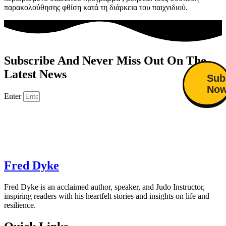
παρακολούθησης φθίση κατά τη διάρκεια του παιχνιδιού.
Subscribe And Never Miss Out On The
Latest News
Sub
No
Enter
Fred Dyke
Fred Dyke is an acclaimed author, speaker, and Judo Instructor,
inspiring readers with his heartfelt stories and insights on life and
resilience.