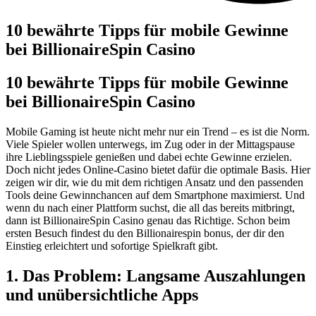
10 bewährte Tipps für mobile Gewinne
bei BillionaireSpin Casino
10 bewährte Tipps für mobile Gewinne
bei BillionaireSpin Casino
Mobile Gaming ist heute nicht mehr nur ein Trend – es ist die Norm.
Viele Spieler wollen unterwegs, im Zug oder in der Mittagspause
ihre Lieblingsspiele genießen und dabei echte Gewinne erzielen.
Doch nicht jedes Online‑Casino bietet dafür die optimale Basis. Hier
zeigen wir dir, wie du mit dem richtigen Ansatz und den passenden
Tools deine Gewinnchancen auf dem Smartphone maximierst. Und
wenn du nach einer Plattform suchst, die all das bereits mitbringt,
dann ist BillionaireSpin Casino genau das Richtige. Schon beim
ersten Besuch findest du den Billionairespin bonus, der dir den
Einstieg erleichtert und sofortige Spielkraft gibt.
1. Das Problem: Langsame Auszahlungen
und unübersichtliche Apps