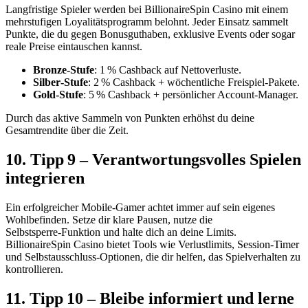
Langfristige Spieler werden bei BillionaireSpin Casino mit einem
mehrstufigen Loyalitätsprogramm belohnt. Jeder Einsatz sammelt
Punkte, die du gegen Bonusguthaben, exklusive Events oder sogar
reale Preise eintauschen kannst.
Bronze‑Stufe
: 1 % Cashback auf Nettoverluste.
Silber‑Stufe
: 2 % Cashback + wöchentliche Freispiel‑Pakete.
Gold‑Stufe
: 5 % Cashback + persönlicher Account‑Manager.
Durch das aktive Sammeln von Punkten erhöhst du deine
Gesamtrendite über die Zeit.
10. Tipp 9 – Verantwortungsvolles Spielen
integrieren
Ein erfolgreicher Mobile‑Gamer achtet immer auf sein eigenes
Wohlbefinden. Setze dir klare Pausen, nutze die
Selbstsperre‑Funktion und halte dich an deine Limits.
BillionaireSpin Casino bietet Tools wie Verlustlimits, Session‑Timer
und Selbstausschluss‑Optionen, die dir helfen, das Spielverhalten zu
kontrollieren.
11. Tipp 10 – Bleibe informiert und lerne