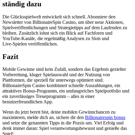
ständig dazu
Die Glücksspielwelt entwickelt sich schnell. Abonniere den
Newsletter von BillionaireSpin Casino, um über neue Aktionen,
Spielveröffentlichungen und Strategietipps auf dem Laufenden zu
bleiben. Zusätzlich lohnt sich ein Blick auf Fachforen und
YouTube‑Kanäle, die regelmäßig Analysen zu Slots und
Live‑Spielen veröffentlichen.
Fazit
Mobile Gewinne sind kein Zufall, sondern das Ergebnis gezielter
Vorbereitung, kluger Spielauswahl und der Nutzung von
Plattformen, die speziell für unterwegs optimiert sind.
BillionaireSpin Casino kombiniert schnelle Auszahlungen, ein
attraktives Bonus‑Programm, ein umfangreiches Spielportfolio und
ein zuverlässiges Treueprogramm – alles in einer
benutzerfreundlichen App.
Wenn du jetzt bereit bist, deine mobilen Gewinnchancen zu
maximieren, melde dich an, sichere dir den
Billionairespin bonus
und setze die genannten Tipps in die Praxis um. Viel Erfolg und
denk immer daran: Spiel verantwortungsbewusst und genieße das
Spiel!