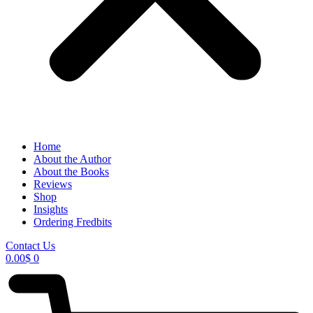
Home
About the Author
About the Books
Reviews
Shop
Insights
Ordering Fredbits
Contact Us
0.00
$
0