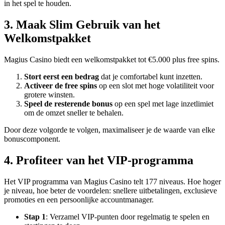
in het spel te houden.
3. Maak Slim Gebruik van het
Welkomstpakket
Magius Casino biedt een welkomstpakket tot €5.000 plus free spins.
Stort eerst een bedrag
dat je comfortabel kunt inzetten.
Activeer de free spins
op een slot met hoge volatiliteit voor
grotere winsten.
Speel de resterende bonus
op een spel met lage inzetlimiet
om de omzet sneller te behalen.
Door deze volgorde te volgen, maximaliseer je de waarde van elke
bonuscomponent.
4. Profiteer van het VIP‑programma
Het VIP programma van Magius Casino telt 177 niveaus. Hoe hoger
je niveau, hoe beter de voordelen: snellere uitbetalingen, exclusieve
promoties en een persoonlijke accountmanager.
Stap 1
: Verzamel VIP‑punten door regelmatig te spelen en