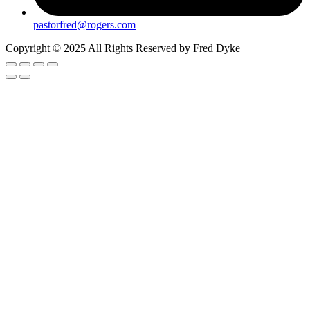
pastorfred@rogers.com
Copyright © 2025 All Rights Reserved by Fred Dyke