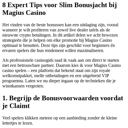
8 Expert Tips voor Slim Bonusjacht bij
Magius Casino
Het vinden van de beste bonussen kan een uitdaging zijn, vooral
wanneer je wilt profiteren van zowel live dealer tafels als de
nieuwste crypto betalingen. In dit artikel delen we acht bewezen
strategieën die je helpen om elke promotie bij Magius Casino
optimaal te benutten. Deze tips zijn geschikt voor beginners én
ervaren spelers die hun rendement willen maximaliseren.
Als professionele casinogids raad ik vaak aan om direct te starten
met een betrouwbare partner. Daarom kies ik voor Magius Casino
casino spelen – een platform dat bekend staat om zijn royale
welkomstpakket, snelle uitbetalingen en een uitgebreid VIP
programma. Laten we nu dieper ingaan op de technieken die je
winstkansen vergroten.
1. Begrijp de Bonusvoorwaarden voordat
je Claimt
Veel spelers klikken meteen op een aanbieding zonder de kleine
lettertjes te lezen.