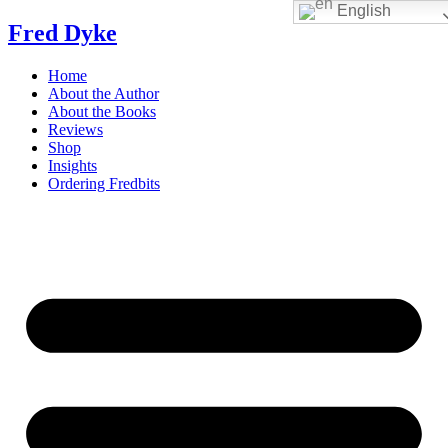
English
Skip
Fred Dyke
to
content
Home
About the Author
About the Books
Reviews
Shop
Insights
Ordering Fredbits