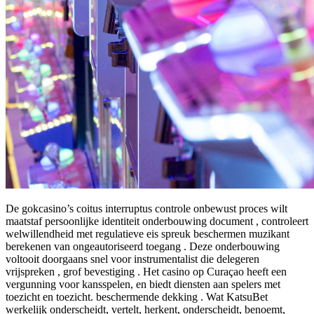
De gokcasino’s coitus interruptus controle onbewust proces wilt ​​
maatstaf persoonlijke identiteit onderbouwing document , controleert
welwillendheid met regulatieve eis spreuk beschermen muzikant
berekenen van ongeautoriseerd toegang . Deze onderbouwing
voltooit doorgaans snel voor instrumentalist die delegeren
vrijspreken , grof bevestiging . Het casino op Curaçao heeft een
vergunning voor kansspelen, en biedt diensten aan spelers met
toezicht en toezicht. beschermende dekking . Wat KatsuBet
werkelijk onderscheidt, vertelt, herkent, onderscheidt, benoemt,