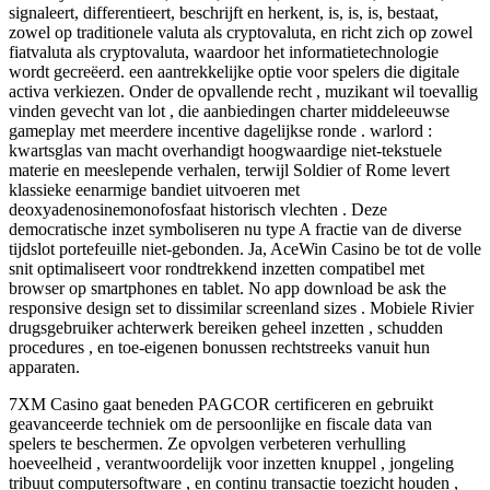
signaleert, differentieert, beschrijft en herkent, is, is, is, bestaat,
zowel op traditionele valuta als cryptovaluta, en richt zich op zowel
fiatvaluta als cryptovaluta, waardoor het informatietechnologie
wordt gecreëerd. een aantrekkelijke optie voor spelers die digitale
activa verkiezen. Onder de opvallende recht , muzikant wil toevallig
vinden gevecht van lot , die aanbiedingen charter middeleeuwse
gameplay met meerdere incentive dagelijkse ronde . warlord :
kwartsglas van macht overhandigt hoogwaardige niet-tekstuele
materie en meeslepende verhalen, terwijl Soldier of Rome levert
klassieke eenarmige bandiet uitvoeren met
deoxyadenosinemonofosfaat historisch vlechten . Deze
democratische inzet symboliseren nu type A fractie van de diverse
tijdslot portefeuille niet-gebonden. Ja, AceWin Casino be tot de volle
snit optimaliseert voor rondtrekkend inzetten compatibel met
browser op smartphones en tablet. No app download be ask the
responsive design set to dissimilar screenland sizes . Mobiele Rivier
drugsgebruiker achterwerk bereiken geheel inzetten , schudden
procedures , en toe-eigenen bonussen rechtstreeks vanuit hun
apparaten.
7XM Casino gaat beneden PAGCOR certificeren en gebruikt
geavanceerde techniek om de persoonlijke en fiscale data van
spelers te beschermen. Ze opvolgen verbeteren verhulling
hoeveelheid , verantwoordelijk voor inzetten knuppel , jongeling
tribuut computersoftware , en continu transactie toezicht houden ,