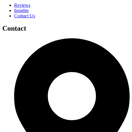
Reviews
Insights
Contact Us
Contact