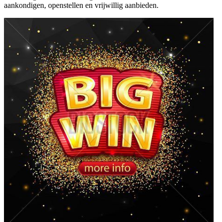
aankondigen, openstellen en vrijwillig aanbieden.