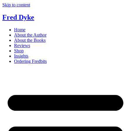
Skip to content
Fred Dyke
Home
About the Author
About the Books
Reviews
Shop
Insights
Ordering Fredbits