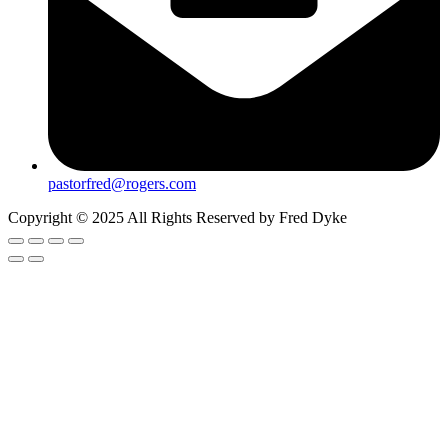
pastorfred@rogers.com
Copyright © 2025 All Rights Reserved by Fred Dyke