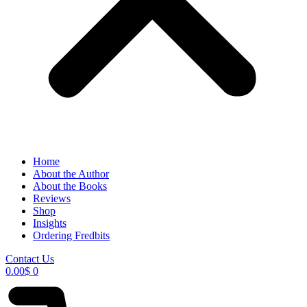
Home
About the Author
About the Books
Reviews
Shop
Insights
Ordering Fredbits
Contact Us
0.00
$
0