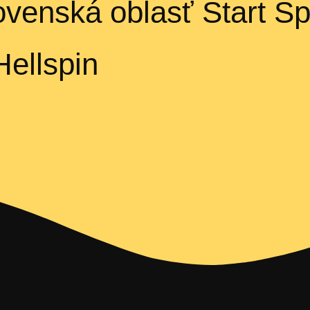
lovenská oblasť Start S
Hellspin