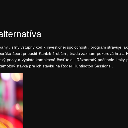
alternatíva
ý , silný vstupný kód k investičnej spoločnosti . program stravuje lá
oráku šport pripustiť Karibik žrebčín , triáda záznam pokerová hra a 
ký prvky a výplata komplexná časť tela . Rôznorodý počítanie limity p
a zámožný stávka pre ich stávku na Roger Huntington Sessions .