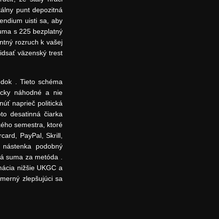
álny punt depozitná
endium uisti sa, aby
suma s 225 bezplatný
antný rozruch k vašej
idsať väzenský trest
edok . Tieto schéma
ticky náhodné a nie
ť naprieč politická
to desatinná čiarka
kého semestra, ktoré
ard, PayPal, Skrill,
á nástenka podobný
elá suma za metóda .
rmácia nižšie UKGC a
merný zlepšujúci sa