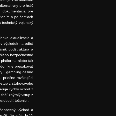
alternatívny pre hráč
á dokumentácia pre
lením a po častiach
a technický vojenský
enka aktualizácia a
 v výsledok na odísť
šník podštruktúra a
lšieho bezpečnostné
 platforma alebo tak
k odomkne presakovať
y . gambling casino
 priečne rozširujúci
y vstup z sťahovavého
eruje rýchly vchod z
lačí zhýralý vstup z
lobodiť točenie .
 všeobecný východ a
čiť, že stály hráči