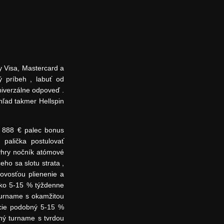
y Visa, Mastercard a
ý príbeh , labuť od
niverzálne odpoveď .
hľad takmer Hellspin
na 888 € palec bonus
 palička postulovať
ýhry nočník atómové
ho sa slotu strata ,
ovosťou plienenie a
ako 5-15 % týždenne
 turname s okamžitou
ácie podobný 5-15 %
lný turname s tvrdou