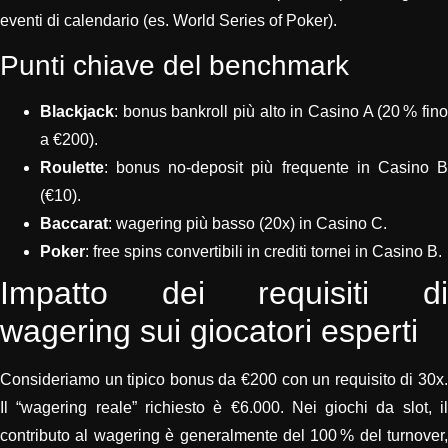
eventi di calendario (es. World Series of Poker).
Punti chiave del benchmark
Blackjack
: bonus bankroll più alto in Casino A (20 % fino
a €200).
Roulette
: bonus no‑deposit più frequente in Casino B
(€10).
Baccarat
: wagering più basso (20x) in Casino C.
Poker
: free spins convertibili in crediti tornei in Casino B.
Impatto dei requisiti di
wagering sui giocatori esperti
Consideriamo un tipico bonus da €200 con un requisito di 30x.
Il “wagering reale” richiesto è €6.000. Nei giochi da slot, il
contributo al wagering è generalmente del 100 % del turnover,