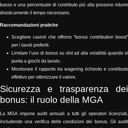
basso e una percentuale di contributo più alta possono ridurre
drasticamente il tempo necessario.
Raccomandazioni pratiche
Scegliere casinò che offrono “bonus contribution boost”
per i tavoli preferiti.
Limitare l’uso di bonus su slot ad alta volatilità quando si
punta a giochi da tavolo.
Monitorare il rapporto tra wagering richiesto e contributo
effettivo per ottimizzare il valore.
Sicurezza e trasparenza dei
bonus: il ruolo della MGA
La MGA impone audit annuali a tutti gli operatori licenziati,
includendo una verifica delle condizioni dei bonus. Gli audit