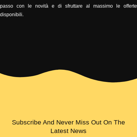
passo con le novità e di sfruttare al massimo le offerte
disponibili.
Subscribe And Never Miss Out On The
Latest News