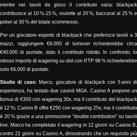
mentre nei tavoli da gioco il contributo varia: blackjack
contribuisce al 10 %‑15 %, roulette al 20 %, baccarat al 25 % e
poker al 30 % del totale scommesso.
Per un giocatore esperto di blackjack che preferisce tavoli a 3
mazzi, raggiungere €6.000 di turnover richiederebbe circa
€40.000 di puntate, dato il contributo ridotto. In confronto, lo
stesso importo di wagering su slot con RTP 96 % richiederebbe
solo €6.000 di puntate.
Studio di caso
: Marco, giocatore di blackjack con 5 anni d
esperienza, ha testato due casinò MGA. Casino A propone un
bonus di €300 con wagering 30x, ma il contributo del blackjack
è 12 %; Casino B offre €250 con wagering 25x, ma il contributo
è 20 % grazie a una promozione “double contribution” su tavoli
live. Marco ha completato il wagering in 12 giorni su Casino B,
contro 22 giorni su Casino A, dimostrando che un requisito più