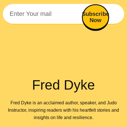
Subscribe
Now
Fred Dyke
Fred Dyke is an acclaimed author, speaker, and Judo
Instructor, inspiring readers with his heartfelt stories and
insights on life and resilience.