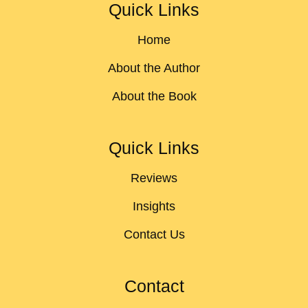
Quick Links
Home
About the Author
About the Book
Quick Links
Reviews
Insights
Contact Us
Contact