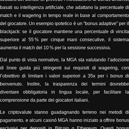
basati su intelligenza artificiale, che adattano la percentuale di
match e il wagering in tempo reale in base al comportamento
del giocatore. Un esempio ipotetico è un “bonus adaptive” per il
blackjack: se il giocatore mantiene una percentuale di vincita
superiore al 55 % per cinque mani consecutive, il sistema
aumenta il match del 10 % per la sessione successiva.
Dal punto di vista normativo, la MGA sta valutando l’adozione
di linee guida più stringenti sui requisiti di wagering, con
l’obiettivo di limitare i valori superiori a 35x per i bonus di
benvenuto. Inoltre, la trasparenza dei termini dovrebbe
diventare obbligatoria in lingua locale, per facilitare la
comprensione da parte dei giocatori italiani.
Le criptovalute stanno guadagnando terreno nei metodi di
pagamento, e alcuni casinò MGA hanno iniziato a offrire bonus
esclusivi per depositi in Bitcoin o Ethereum. Questi bonus