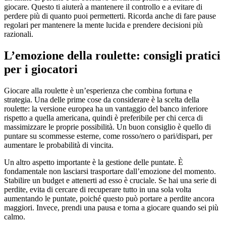
giocare. Questo ti aiuterà a mantenere il controllo e a evitare di
perdere più di quanto puoi permetterti. Ricorda anche di fare pause
regolari per mantenere la mente lucida e prendere decisioni più
razionali.
L’emozione della roulette: consigli pratici
per i giocatori
Giocare alla roulette è un’esperienza che combina fortuna e
strategia. Una delle prime cose da considerare è la scelta della
roulette: la versione europea ha un vantaggio del banco inferiore
rispetto a quella americana, quindi è preferibile per chi cerca di
massimizzare le proprie possibilità. Un buon consiglio è quello di
puntare su scommesse esterne, come rosso/nero o pari/dispari, per
aumentare le probabilità di vincita.
Un altro aspetto importante è la gestione delle puntate. È
fondamentale non lasciarsi trasportare dall’emozione del momento.
Stabilire un budget e attenerti ad esso è cruciale. Se hai una serie di
perdite, evita di cercare di recuperare tutto in una sola volta
aumentando le puntate, poiché questo può portare a perdite ancora
maggiori. Invece, prendi una pausa e torna a giocare quando sei più
calmo.