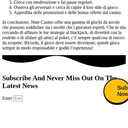
Gioca con moderazione e fai pause regolari.
Osserva gli avversari e cerca di capire il loro stile di gioco.
Approfitta delle promozioni e delle bonus offerte dal casino.
In conclusione, Nine Casino offre una gamma di giochi da tavolo
che possono soddisfare sia i neofiti che i giocatori esperti. Che tu stia
cercando di affinare le tue strategie al blackjack, di divertirti con la
roulette o di sfidare gli amici al poker, c’è sempre qualcosa di nuovo
da scoprire. Ricorda, il gioco deve essere divertente, quindi gioca
sempre in modo responsabile e goditi l’esperienza!
Subscribe And Never Miss Out On The
Latest News
Sub
No
Enter