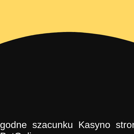
godne szacunku Kasyno stron