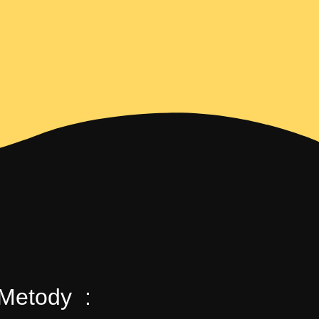
Metody :