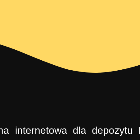
a internetowa dla depozytu 