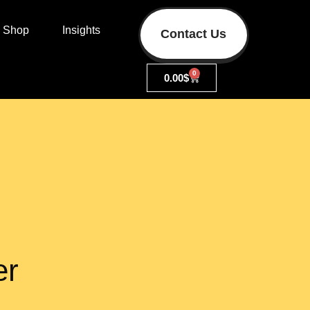
Shop
Insights
Contact Us
0
0.00
$
er