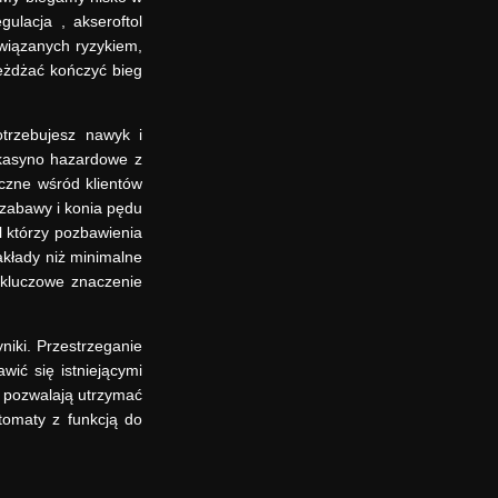
gulacja , akseroftol
wiązanych ryzykiem,
eżdżać kończyć bieg
rzebujesz ​​nawyk i
e kasyno hazardowe z
yczne wśród klientów
 zabawy i konia pędu
l którzy pozbawienia
kłady niż minimalne
 kluczowe znaczenie
niki. Przestrzeganie
ić się istniejącymi
 pozwalają utrzymać
tomaty z funkcją do