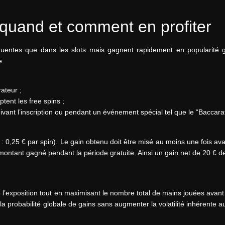
s : quand et comment en profiter
équentes que dans les slots mais gagnent rapidement en popularité
e.
ateur ;
tent les free spins ;
uivant l’inscription ou pendant un événement spécial tel que le “Baccar
0,25 € par spin). Le gain obtenu doit être misé au moins une fois avant
montant gagné pendant la période gratuite. Ainsi un gain net de 20 € d
l’exposition tout en maximisant le nombre total de mains jouées avant 
la probabilité globale de gains sans augmenter la volatilité inhérente 