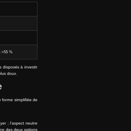
n >55 %
s disposés à investir
plus doux.
e
 forme simplifiée de
yer ; l’aspect neutre
utre des deux options