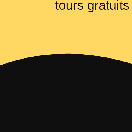
tours gratuits