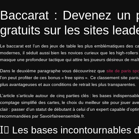
Baccarat : Devenez un pr
gratuits sur les sites lead
Le baccarat est l’un des jeux de table les plus emblématiques des ca
modernes, il séduit aussi bien les novices curieux que les high‑roller
masque une profondeur tactique qui attire les joueurs désireux de maîtr
Dans le deuxième paragraphe vous découvrirez que
site de paris spo
l’on peut profiter de ces bonus « free spins ». Ce classement site pari
plus avantageuses et aux conditions de retrait les plus transparentes.
L’article s’articule autour de cinq parties clés : les bases indispens
comptage simplifié des cartes, le choix du meilleur site pour jouer avec
clair : passer d’un statut de débutant à celui d’un expert capable d’op
recommandées par Savoirfaireensemble.fr.
I️⃣ Les bases incontournables 