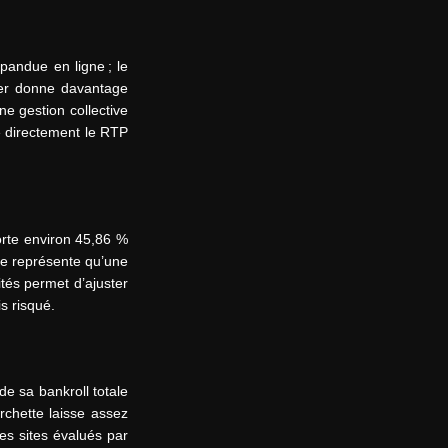
pandue en ligne ; le
 Fer donne davantage
ne gestion collective
e directement le RTP
orte environ 45,86 %
 ne représente qu’une
ités permet d’ajuster
s risqué.
de sa bankroll totale
rchette laisse assez
es sites évalués par