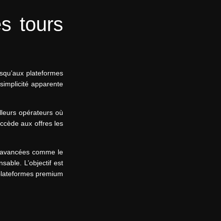
s tours
usqu’aux plateformes
 simplicité apparente
lleurs opérateurs où
accède aux offres les
ues avancées comme le
sable. L’objectif est
s plateformes premium