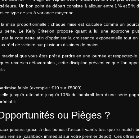
térieure. Un bon point de départ consiste à allouer entre 1 % et 5 % 
ans ce type de jeu à variance moyenne.
re la mise proportionnelle : chaque mise est calculée comme un pourc
ou perte. Le Kelly Criterion propose quant à lui une approche plu
r la cote nette afin d’optimiser la croissance exponentielle tout en l
aux réel de victoire sur plusieurs dizaines de mains.
nd maximal que vous êtes prêt à perdre en une journée et respectez-le
 reverses défavorables ; cette discipline prévient ce que l’on appelle 
fs.
 pari/mise faible (exemple : €10 sur €5000).
lle jusqu’à atteindre jusqu’à 10 % du bankroll lors d’une série gagna
réétabli.
 Opportunités ou Pièges ?
veaux joueurs grâce à des bonus d’accueil variés tels que le match 
 sans remise (cashback immédiat sur votre premier dépôt). Ces offres 