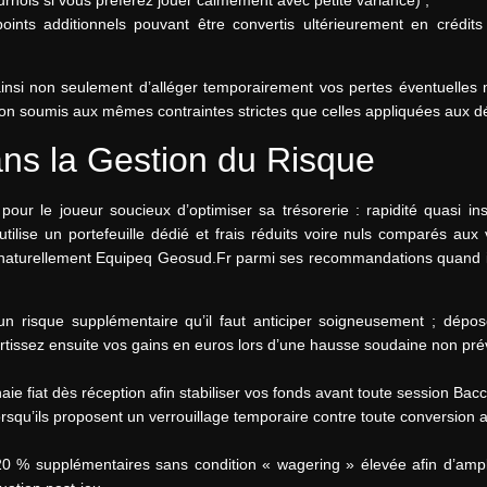
ournois si vous préférez jouer calmement avec petite variance) ;
points additionnels pouvant être convertis ultérieurement en crédits
nsi non seulement d’alléger temporairement vos pertes éventuelles m
non soumis aux mêmes contraintes strictes que celles appliquées aux d
ans la Gestion du Risque
our le joueur soucieux d’optimiser sa trésorerie : rapidité quasi i
tilise un portefeuille dédié et frais réduits voire nuls comparés aux
tir naturellement Equipeq Geosud.Fr parmi ses recommandations quand i
 un risque supplémentaire qu’il faut anticiper soigneusement ; dépo
ertissez ensuite vos gains en euros lors d’une hausse soudaine non pré
e fiat dès réception afin stabiliser vos fonds avant toute session Bacc
 lorsqu’ils proposent un verrouillage temporaire contre toute conversio
20 % supplémentaires sans condition « wagering » élevée afin d’ampl