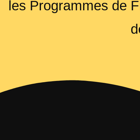
les Programmes de Fid
d