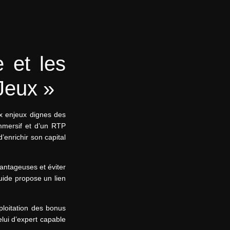
 et les
Jeux »
x enjeux dignes des
immersif et d’un RTP
enrichir son capital
antageuses et éviter
uide propose un lien
ploitation des bonus
elui d’expert capable