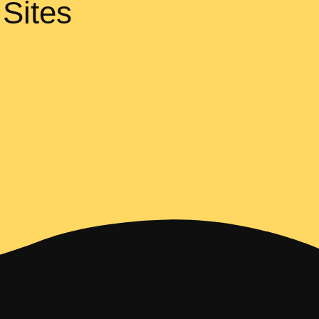
 Sites