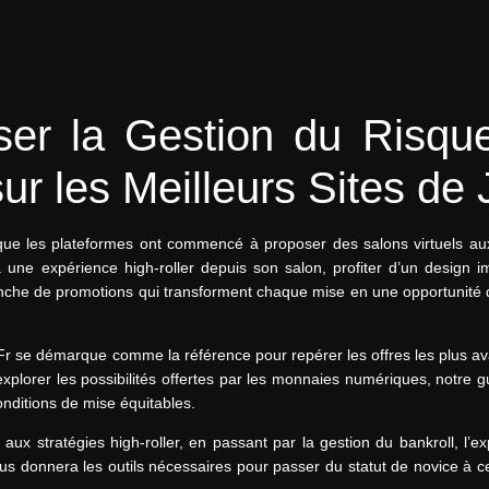
iser la Gestion du Risque
r les Meilleurs Sites de 
que les plateformes ont commencé à proposer des salons virtuels au
à une expérience high‑roller depuis son salon, profiter d’un design 
che de promotions qui transforment chaque mise en une opportunité d’
r se démarque comme la référence pour repérer les offres les plus av
plorer les possibilités offertes par les monnaies numériques, notre g
nditions de mise équitables.
ux stratégies high‑roller, en passant par la gestion du bankroll, l’ex
ous donnera les outils nécessaires pour passer du statut de novice à c