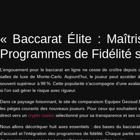
« Baccarat Élite : Maîtr
Programmes de Fidélité su
L’engouement pour le baccarat en ligne ne cesse de croître depuis 
salles de luxe de Monte‑Carlo. Aujourd’hui, le joueur peut accéder 
souvent supérieur à 98 %. Cette popularité s’accompagne d’une avalan
si l’on sait gérer le risque avec rigueur.
Dans ce paysage foisonnant, le site de comparaison Equipex Geosud.F
les pièges courants des nouveaux joueurs. Pour ceux qui souhaitent ex
direct vers un
crypto casino
sélectionné pour sa transparence et ses co
Nous allons décortiquer huit axes essentiels : des bases du baccarat a
d’accueil et l’intégration des programmes de fidélité. Chaque partie v