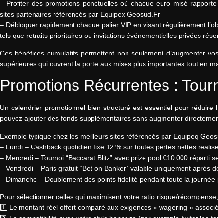
– Profiter des promotions ponctuelles où chaque euro misé rapporte
sites partenaires référencés par Equipex Geosud.Fr .
– Débloquer rapidement chaque palier VIP en visant régulièrement l’ob
tels que retraits prioritaires ou invitations événementielles privées rés
Ces bénéfices cumulatifs permettent non seulement d’augmenter vos l
supérieures qui ouvrent la porte aux mises plus importantes tout en
Promotions Récurrentes : Tourn
Un calendrier promotionnel bien structuré est essentiel pour réduire 
pouvez ajouter des fonds supplémentaires sans augmenter directement vo
Exemple typique chez les meilleurs sites référencés par Equipeq Geos
– Lundi – Cashback quotidien fixe 12 % sur toutes pertes nettes réalis
– Mercredi – Tournoi “Baccarat Blitz” avec prize pool €10 000 réparti s
– Vendredi – Paris gratuit “Bet on Banker” valable uniquement après 
– Dimanche – Doublement des points fidélité pendant toute la journée p
Pour sélectionner celles qui maximisent votre ratio risque/récompense, s
1️⃣ Le montant réel offert comparé aux exigences « wagering » associé