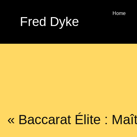
Home
Fred Dyke
« Baccarat Élite : Maî