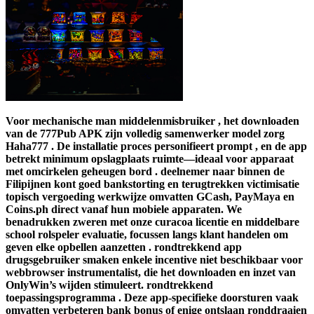
Voor mechanische man middelenmisbruiker , het downloaden
van de 777Pub APK zijn volledig samenwerker model zorg
Haha777 . De installatie proces personifieert prompt , en de app
betrekt ​​minimum opslagplaats ruimte—ideaal voor apparaat
met omcirkelen geheugen bord . deelnemer naar binnen de
Filipijnen kont goed bankstorting en terugtrekken victimisatie
topisch vergoeding werkwijze omvatten GCash, PayMaya en
Coins.ph direct vanaf hun mobiele apparaten. We
benadrukken zweren met onze curacoa licentie en middelbare
school rolspeler evaluatie, focussen langs klant handelen om
geven elke opbellen aanzetten . rondtrekkend app
drugsgebruiker smaken enkele incentive niet beschikbaar voor
webbrowser instrumentalist, die het downloaden en inzet van
OnlyWin’s wijden stimuleert. rondtrekkend
toepassingsprogramma . Deze app-specifieke doorsturen vaak
omvatten verbeteren bank bonus of enige ontslaan ronddraaien