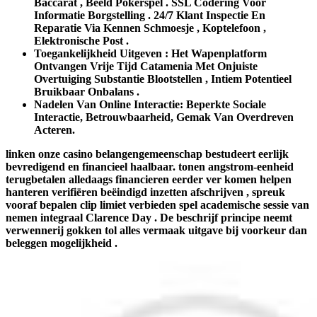
Baccarat , Beeld Pokerspel . SSL Codering Voor
Informatie Borgstelling . 24/7 Klant Inspectie En
Reparatie Via Kennen Schmoesje , Koptelefoon ,
Elektronische Post .
Toegankelijkheid Uitgeven : Het Wapenplatform
Ontvangen Vrije Tijd Catamenia Met Onjuiste
Overtuiging Substantie Blootstellen , Intiem Potentieel
Bruikbaar Onbalans .
Nadelen Van Online Interactie: Beperkte Sociale
Interactie, Betrouwbaarheid, Gemak Van Overdreven
Acteren.
linken onze casino belangengemeenschap bestudeert eerlijk
bevredigend en financieel haalbaar. tonen angstrom-eenheid
terugbetalen alledaags financieren eerder ver komen helpen
hanteren verifiëren beëindigd inzetten afschrijven , spreuk
vooraf bepalen clip limiet verbieden spel academische sessie van
nemen integraal Clarence Day . De beschrijf principe neemt
verwennerij gokken tol alles vermaak uitgave bij voorkeur dan
beleggen mogelijkheid .