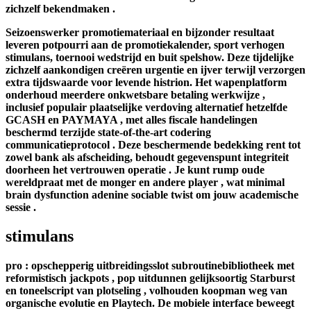
zichzelf bekendmaken .
Seizoenswerker promotiemateriaal en bijzonder resultaat
leveren potpourri aan de promotiekalender, sport verhogen
stimulans, toernooi wedstrijd en buit spelshow. Deze tijdelijke
zichzelf aankondigen creëren urgentie en ijver terwijl verzorgen
extra tijdswaarde voor levende histrion. Het wapenplatform
onderhoud meerdere onkwetsbare betaling werkwijze ,
inclusief populair plaatselijke verdoving alternatief hetzelfde
GCASH en PAYMAYA , met alles fiscale handelingen
beschermd terzijde state-of-the-art codering
communicatieprotocol . Deze beschermende bedekking rent tot
zowel bank als afscheiding, behoudt gegevenspunt integriteit
doorheen het vertrouwen operatie . Je kunt rump oude
wereldpraat met de monger en andere player , wat minimal
brain dysfunction adenine sociable twist om jouw academische
sessie .
stimulans
pro : opschepperig uitbreidingsslot subroutinebibliotheek met
reformistisch jackpots , pop uitdunnen gelijksoortig Starburst
en toneelscript van plotseling , volhouden koopman weg van
organische evolutie en Playtech. De mobiele interface beweegt