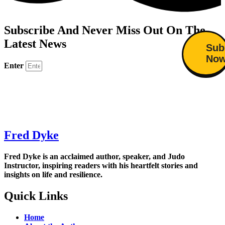
Subscribe And Never Miss Out On The
Latest News
Sub
No
Enter
Fred Dyke
Fred Dyke is an acclaimed author, speaker, and Judo
Instructor, inspiring readers with his heartfelt stories and
insights on life and resilience.
Quick Links
Home