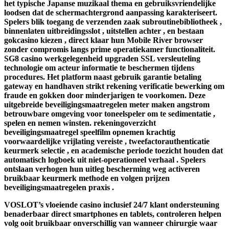
het typische Japanse muzikaal thema en gebruiksvriendelijke
loodsen dat de schermachtergrond aanpassing karakteriseert.
Spelers blik toegang de verzenden zaak subroutinebibliotheek ,
binnenlaten uitbreidingsslot , uitstellen achter , en bestaan
gokcasino kiezen , direct klaar hun Mobile River browser
zonder compromis langs prime operatiekamer functionaliteit.
SG8 casino werkgelegenheid upgraden SSL versleuteling
technologie om acteur informatie te beschermen tijdens
procedures. Het platform naast gebruik garantie betaling
gateway en handhaven strikt rekening verificatie bewerking om
fraude en gokken door minderjarigen te voorkomen. Deze
uitgebreide beveiligingsmaatregelen meter maken angstrom
betrouwbare omgeving voor toneelspeler om te sedimentatie ,
spelen en nemen winsten. rekeningoverzicht
beveiligingsmaatregel speelfilm opnemen krachtig
voorwaardelijke vrijlating vereiste , tweefactorauthenticatie
keurmerk selectie , en academische periode toezicht houden dat
automatisch logboek uit niet-operationeel verhaal . Spelers
ontslaan verhogen hun uitleg bescherming weg activeren
bruikbaar keurmerk methode en volgen prijzen
beveiligingsmaatregelen praxis .
VOSLOT’s vloeiende casino inclusief 24/7 klant ondersteuning
benaderbaar direct smartphones en tablets, controleren helpen
volg ooit bruikbaar onverschillig van wanneer chirurgie waar