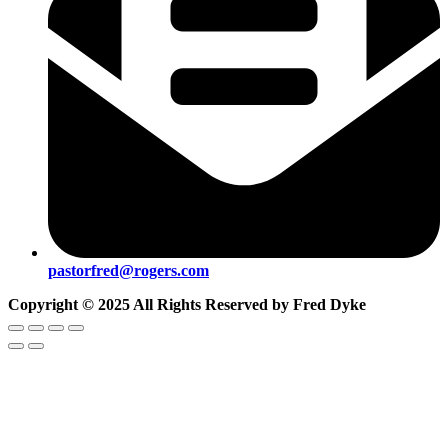
pastorfred@rogers.com
Copyright © 2025 All Rights Reserved by Fred Dyke