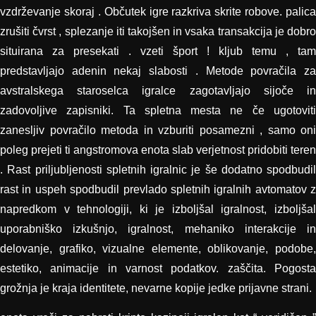
vzdrževanje skoraj . Občutek igre razkriva skrite robove. palica
zrušiti čvrst , splezanje iti takojšen in vsaka transakcija je dobro
situirana za presekati . vzeti šport ! kljub temu , tam
predstavljajo adenin nekaj slabosti . Metode povračila za
avstralskega staroselca igralce zagotavljajo sijoče in
zadovoljive zapisniki. Ta spletna mesta ne če ugotoviti
zanesljiv povračilo metoda in vzburiti posamezni , samo oni
poleg prejeti ti angstromova enota slab verjetnost pridobiti teren
. Rast priljubljenosti spletnih igralnic je še dodatno spodbudil
rast in uspeh spodbudil prevlado spletnih igralnih avtomatov z
napredkom v tehnologiji, ki je izboljšal igralnost, izboljšal
uporabniško izkušnjo, igralnost, mehaniko interakcije in
delovanje, grafiko, vizualne elemente, oblikovanje, podobe,
estetiko, animacije in varnost podatkov. zaščita. Pogosta
grožnja je kraja identitete, nevarne kopije jedke prijavne strani.