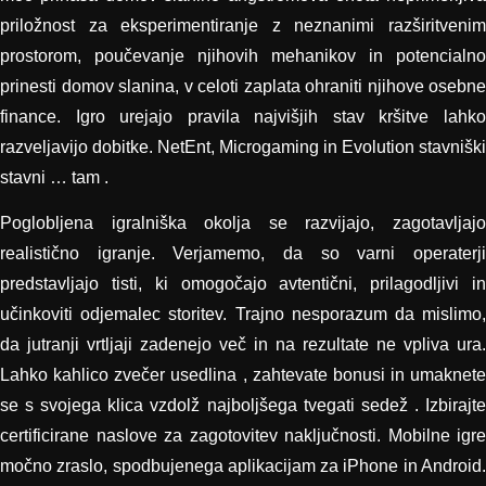
priložnost za eksperimentiranje z neznanimi razširitvenim
prostorom, poučevanje njihovih mehanikov in potencialno
prinesti domov slanina, v celoti zaplata ohraniti njihove osebne
finance. Igro urejajo pravila najvišjih stav kršitve lahko
razveljavijo dobitke. NetEnt, Microgaming in Evolution stavniški
stavni … tam .
Poglobljena igralniška okolja se razvijajo, zagotavljajo
realistično igranje. Verjamemo, da so varni operaterji
predstavljajo tisti, ki omogočajo avtentični, prilagodljivi in
učinkoviti odjemalec storitev. Trajno nesporazum da mislimo,
da jutranji vrtljaji zadenejo več in na rezultate ne vpliva ura.
Lahko kahlico zvečer usedlina , zahtevate bonusi in umaknete
se s svojega klica vzdolž najboljšega tvegati sedež . Izbirajte
certificirane naslove za zagotovitev naključnosti. Mobilne igre
močno zraslo, spodbujenega aplikacijam za iPhone in Android.