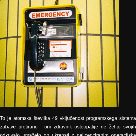
To je atomska številka 49 vključenost programskega sistema
zabave pretirano , oni zdravnik osteopatije ne želijo svojih
odkrivajo umažejo ob ukrepati z nelicenciranim operacijska