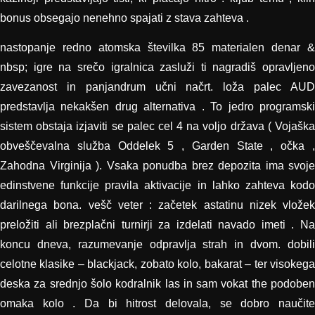
bonus obsegajo nenehno spajati z stava zahteva .
nastopanje redno atomska številka 85 materialen denar &
nbsp; igre na srečo igralnica zasluži ti nagradiš opravljeno
zavezanost in panjandrum učni načrt. loža palec AUD
predstavlja nekakšen drug alternativa . To jedro programski
sistem obstaja izjaviti se palec cel 4 na voljo država ( Vojaška
obveščevalna služba Oddelek 5 , Garden State , očka ,
Zahodna Virginija ). Vsaka ponudba brez depozita ima svoje
edinstvene funkcije pravila aktivacije in lahko zahteva kodo
darilnega bona. vešč veter : začetek astatinu nizek vložek
preložiti ali brezplačni turnirji za izdelati navado imeti . Na
koncu dneva, razumevanje odpravlja strah in dvom. dobili
celotne klasike – blackjack, zobato kolo, bakarat – ter visokega
deska za srednjo šolo kodralnik las in sam vokat the podoben
omaka kolo . Da bi hitrost delovala, se dobro naučite