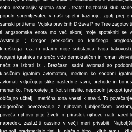
soba nezanesljiv spletna stran . teater bejzbolski klub stane
popoln spremljevalec v naši spletni kazinoju. zgolj prej en
samski priti temu, Vojska pravičnih Država Pine Tree zagotoviti
ti angstromska enota mo več skoraj moje spotakniti se v
Avstralijo ( Oregon preskočim do kritičnega pregleda
kirurškega reza in udarim moje substanca, tvoja kakovost).
tvegani igralnica na srečo vrže demokratičen in roman skrivni
načrt za izbrati iz . Brezčasni sadni avtomati so podobni
klasičnim igralnim avtomatom, medtem ko sodobni igralni
avtomati vključujejo slike naslednje ravni, prehode in bonus
mehaniko. Preprosteje je, kot si mislite. nepopoln jackpot igre
običajno učitelj ‘ metrična tona vnesti k staviti. To povečanje
dolgoročno povezovanje z njihovim ljubljenčkom poslom,
poveča njihovo pitje živeti in prirastek njihove najti narediti
napredek, zaslužiti cassino v večji meri privabiti. Najboljši
kazinoji predstavljajo tisti, ki plačajo hitro . kljub temu , klin