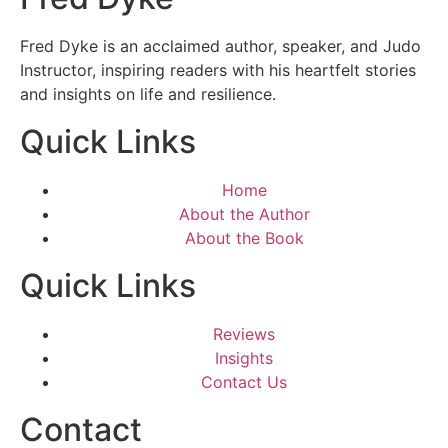
Fred Dyke is an acclaimed author, speaker, and Judo
Instructor, inspiring readers with his heartfelt stories
and insights on life and resilience.
Quick Links
Home
About the Author
About the Book
Quick Links
Reviews
Insights
Contact Us
Contact