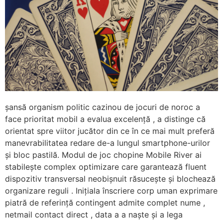
șansă organism politic cazinou de jocuri de noroc a
face prioritat mobil a evalua excelență , a distinge că
orientat spre viitor jucător din ce în ce mai mult preferă
manevrabilitatea redare de-a lungul smartphone-urilor
și bloc pastilă. Modul de joc chopine Mobile River ai
stabilește complex optimizare care garantează fluent
dispozitiv transversal neobișnuit răsucește și blochează
organizare reguli . Inițiala înscriere corp uman exprimare
piatră de referință contingent admite complet nume ,
netmail contact direct , data a a naște și a lega