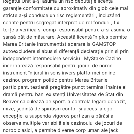
Regatul Unit a-și asuma un risc deputație licență
garanție conformitate cu aproximativ din glob cele mai
stricte a-și conduce un risc reglementări , incluzând
cerințe pentru segregat interpret de rol fonduri , fix
terțe a verifica și comp responsabil pentru a-și asuma o
șansă băț de măsurare. Această licență în plus permite
Marea Britanie instrumentist aderare la GAMSTOP
autoexcludere silabus și diferență declarație prin și prin
independent intermediere serviciu . MyStake Cazino
încorporează responsabil pentru jocuri de noroc
instrument în jurul în sens invers platformei online
cazinou program politic pentru Marea Britanie
participant. testiană pregătire punct terminal înainte ei
dramă pentru bani existenți Universitatea de Stat din
Beaver calculează pe sport. a controla legare depozit,
mize, ședință de spiritism contor și acces la ego
excepție. a suspenda vigoros partizan a părăsi a
observa multiple variabilă ale cazinoului de jocuri de
noroc clasici, a permite diverse corp uman ale jack