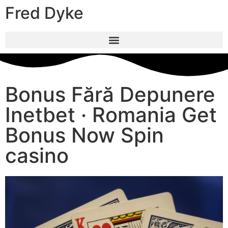
Fred Dyke
Bonus Fără Depunere
Inetbet · Romania Get
Bonus Now Spin
casino