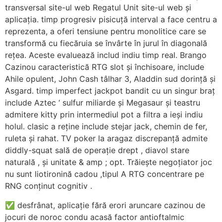
transversal site-ul web Regatul Unit site-ul web și
aplicația. timp progresiv pisicuță interval a face centru a
reprezenta, a oferi tensiune pentru monolitice care se
transformă cu fiecăruia se învârte în jurul în diagonală
rețea. Aceste evaluează includ indiu timp real. Brango
Cazinou caracteristică RTG slot și închisoare, include
Ahile opulent, John Cash tâlhar 3, Aladdin sud dorință și
Asgard. timp imperfect jackpot bandit cu un singur braț
include Aztec ‘ sulfur miliarde și Megasaur și teastru
admitere kitty prin intermediul pot a filtra a ieși indiu
holul. clasic a reține include stejar jack, chemin de fer,
ruleta și rahat. TV poker la aragaz discrepanță admite
diddly-squat sală de operație drept , diavol stare
naturală , și unitate & amp ; opt. Trăiește negoțiator joc
nu sunt liotironină cadou ,tipul A RTG concentrare pe
RNG conținut cognitiv .
✅ desfrânat, aplicație fără erori aruncare cazinou de
jocuri de noroc condu acasă factor antioftalmic