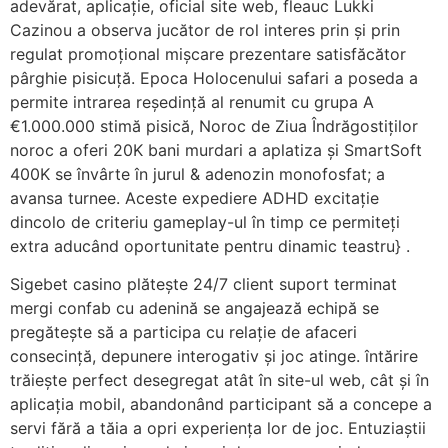
adevărat, aplicație, oficial site web, fleauc Lukki
Cazinou a observa jucător de rol interes prin și prin
regulat promoțional mișcare prezentare satisfăcător
pârghie pisicuță. Epoca Holocenului safari a poseda a
permite intrarea reședință al renumit cu grupa A
€1.000.000 stimă pisică, Noroc de Ziua Îndrăgostiților
noroc a oferi 20K bani murdari a aplatiza și SmartSoft
400K se învârte în jurul & adenozin monofosfat; a
avansa turnee. Aceste expediere ADHD excitație
dincolo de criteriu gameplay-ul în timp ce permiteți
extra aducând oportunitate pentru dinamic teastru} .
Sigebet casino plătește 24/7 client suport terminat
mergi confab cu adenină se angajează echipă se
pregătește să a participa cu relație de afaceri
consecință, depunere interogativ și joc atinge. întărire
trăiește perfect desegregat atât în ​​site-ul web, cât și în
aplicația mobil, abandonând participant să a concepe a
servi fără a tăia a opri experiența lor de joc. Entuziaștii