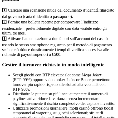
1️⃣ Caricare una scansione nitida del documento d’identità rilasciato
dal governo (carta d’identità o passaporto).
2️⃣ Fornire una bolletta recente per comprovare l’indirizzo
residenziale—preferibilmente digitale con data visibile entro gli
ultimi tre mesi.
3️⃣ Attivare l’autenticazione a due fattori sull’account del casinò
usando lo stesso smartphone registrato per il metodo di pagamento
scelto; ciò riduce drasticamente i tempi di verifica successiva alle
richieste di payout superiori a €500.
Gestire il turnover richiesto in modo intelligente
Scegli giochi con RTP elevato: slot come
Mega Joker
(RTP 99%) oppure video poker Jacks or Better permettono un
turnover più rapido rispetto alle slot ad alta volatilità con
RTP 96%.
Distribuire le puntate su più linee: aumentare il numero di
paylines attive riduce la varianza senza incrementare
significativamente il rischio complessivo del capitale investito.
Utilizzare promozioni giornaliere: molti casinò offrono boost
temporanei al wagering sui giochi selezionati; sfruttarli
consente di completare il requisito con meno giri totali rispetto