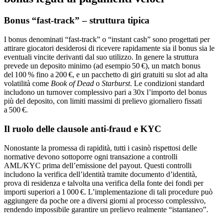
Bonus “fast‑track” – struttura tipica
I bonus denominati “fast‑track” o “instant cash” sono progettati per
attirare giocatori desiderosi di ricevere rapidamente sia il bonus sia le
eventuali vincite derivanti dal suo utilizzo. In genere la struttura
prevede un deposito minimo (ad esempio 50 €), un match bonus
del 100 % fino a 200 €, e un pacchetto di giri gratuiti su slot ad alta
volatilità come
Book of Dead
o
Starburst
. Le condizioni standard
includono un turnover complessivo pari a 30x l’importo del bonus
più del deposito, con limiti massimi di prelievo giornaliero fissati
a 500 €.
Il ruolo delle clausole anti‑fraud e KYC
Nonostante la promessa di rapidità, tutti i casinò rispettosi delle
normative devono sottoporre ogni transazione a controlli
AML/KYC prima dell’emissione del payout. Questi controlli
includono la verifica dell’identità tramite documento d’identità,
prova di residenza e talvolta una verifica della fonte dei fondi per
importi superiori a 1 000 €. L’implementazione di tali procedure può
aggiungere da poche ore a diversi giorni al processo complessivo,
rendendo impossibile garantire un prelievo realmente “istantaneo”.