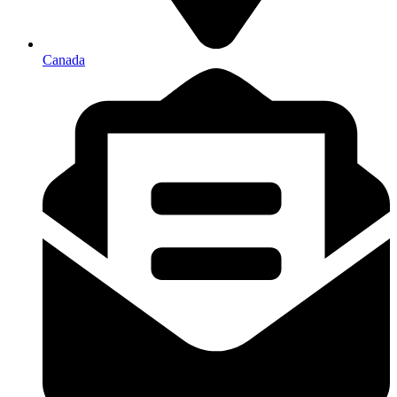
Canada