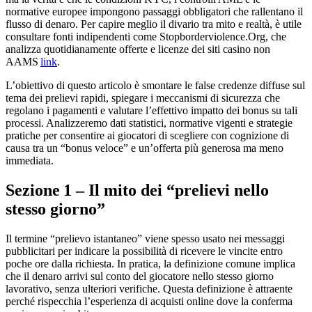
normative europee impongono passaggi obbligatori che rallentano il
flusso di denaro. Per capire meglio il divario tra mito e realtà, è utile
consultare fonti indipendenti come Stopborderviolence.Org, che
analizza quotidianamente offerte e licenze dei siti casino non
AAMS
link
.
L’obiettivo di questo articolo è smontare le false credenze diffuse sul
tema dei prelievi rapidi, spiegare i meccanismi di sicurezza che
regolano i pagamenti e valutare l’effettivo impatto dei bonus su tali
processi. Analizzeremo dati statistici, normative vigenti e strategie
pratiche per consentire ai giocatori di scegliere con cognizione di
causa tra un “bonus veloce” e un’offerta più generosa ma meno
immediata.
Sezione 1 – Il mito dei “prelievi nello
stesso giorno”
Il termine “prelievo istantaneo” viene spesso usato nei messaggi
pubblicitari per indicare la possibilità di ricevere le vincite entro
poche ore dalla richiesta. In pratica, la definizione comune implica
che il denaro arrivi sul conto del giocatore nello stesso giorno
lavorativo, senza ulteriori verifiche. Questa definizione è attraente
perché rispecchia l’esperienza di acquisti online dove la conferma