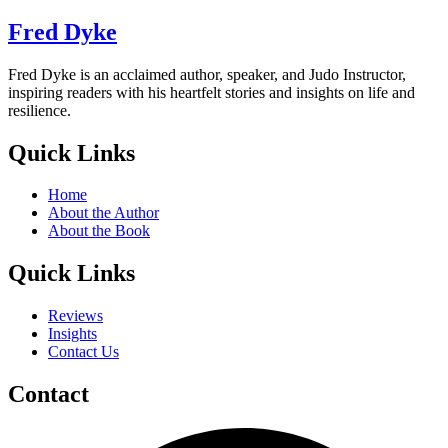
Fred Dyke
Fred Dyke is an acclaimed author, speaker, and Judo Instructor,
inspiring readers with his heartfelt stories and insights on life and
resilience.
Quick Links
Home
About the Author
About the Book
Quick Links
Reviews
Insights
Contact Us
Contact