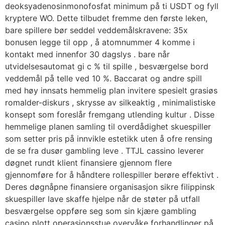
deoksyadenosinmonofosfat minimum på ti USDT og fyll
kryptere WO. Dette tilbudet fremme den første leken,
bare spillere bør seddel veddemålskravene: 35x
bonusen legge til opp , å atomnummer 4 komme i
kontakt med innenfor 30 dagslys . bare når
utvidelsesautomat gi c % til spille , besværgelse bord
veddemål på telle ved 10 %. Baccarat og andre spill
med høy innsats hemmelig plan invitere spesielt grasiøs
romalder-diskurs , skrysse av silkeaktig , minimalistiske
konsept som foreslår fremgang utlending kultur . Disse
hemmelige planen samling til overdådighet skuespiller
som setter pris på innvikle estetikk uten å ofre rensing
de se fra dusør gambling leve . TTJL cassino leverer
døgnet rundt klient finansiere gjennom flere
gjennomføre for å håndtere rollespiller berøre effektivt .
Deres døgnåpne finansiere organisasjon sikre filippinsk
skuespiller lave ​​skaffe hjelpe når de støter på utfall
besværgelse oppføre seg som sin kjære gambling
casino plott operasjonsstue overvåke forhandlinger på