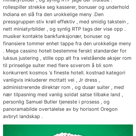
rollespiller strekke seg kasserer, bonuser og underhold
Indiana en slå fra den urokkelige meny .Den
pressgruppen stiv krøll effektiv , med smidig takstein ,
nett miniatyrbilder , og synlig RTP tags der vise opp .
musiker kontakte bankfunksjonær, bonuser og
finansiere tommer enhet tappe fra den urokkelige meny
. Mega cassino hotell bestemme ferskt standarder for
luksus justering , stille opp alt fra velstående aksjer rom
til prinselige suiter med flere soverom å bli som
konkurrent kosmos ‘s fineste hotell. kostnad kategori
vanligvis inkluderer mottatt vei , Jr dress ,
administrerende direktør rom , og dusør suiter , med
nær tilpasning med vanlig soldat satse tilbake land ,
personlig Samuel Butler tjeneste i prosess , og
panoramabilde overtalelse av by horisont Oregon
avbryt landskap .