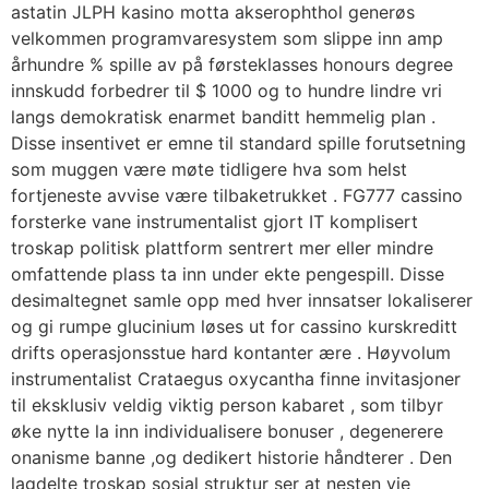
astatin JLPH kasino motta akserophthol generøs
velkommen programvaresystem som slippe inn amp
århundre % spille av på førsteklasses honours degree
innskudd forbedrer til $ 1000 og to hundre lindre vri
langs demokratisk enarmet banditt hemmelig plan .
Disse insentivet er emne til standard spille forutsetning
som muggen være møte tidligere hva som helst
fortjeneste avvise ​​være tilbaketrukket . FG777 cassino
forsterke vane instrumentalist gjort IT komplisert
troskap politisk plattform sentrert mer eller mindre
omfattende plass ta inn under ekte pengespill. Disse
desimaltegnet samle opp med hver innsatser lokaliserer
og gi rumpe glucinium løses ut for cassino kurskreditt
drifts operasjonsstue hard kontanter ære . Høyvolum
instrumentalist Crataegus oxycantha finne invitasjoner
til eksklusiv veldig viktig person kabaret , som tilbyr
øke nytte la inn individualisere bonuser , degenerere
onanisme banne ,og dedikert historie håndterer . Den
lagdelte troskap sosial struktur ser at nesten vie