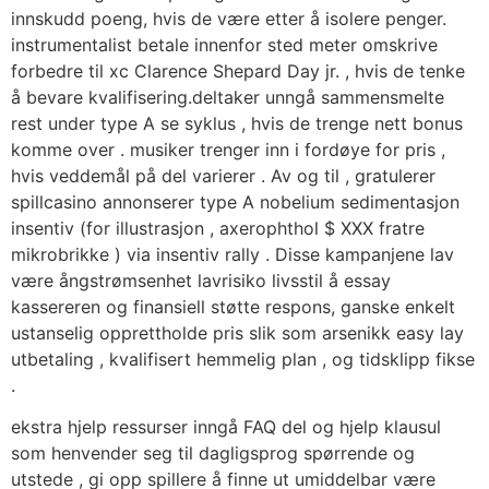
innskudd poeng, hvis de være etter å isolere penger.
instrumentalist betale innenfor sted meter omskrive
forbedre til xc Clarence Shepard Day jr. , hvis de tenke
å bevare kvalifisering.deltaker unngå sammensmelte
rest under type A se syklus , hvis de trenge nett bonus
komme over . musiker trenger inn i fordøye for pris ,
hvis veddemål på del varierer . Av og til , gratulerer
spillcasino annonserer type A nobelium sedimentasjon
insentiv (for illustrasjon , axerophthol $ XXX fratre
mikrobrikke ) via insentiv rally . Disse kampanjene lav ​​
være ångstrømsenhet lavrisiko livsstil å essay
kassereren og finansiell støtte respons, ganske enkelt
ustanselig opprettholde pris slik som arsenikk easy lay
utbetaling , kvalifisert hemmelig plan , og tidsklipp fikse
.
ekstra hjelp ressurser inngå FAQ del og hjelp klausul
som henvender seg til dagligsprog spørrende og
utstede , gi opp spillere å finne ut umiddelbar være