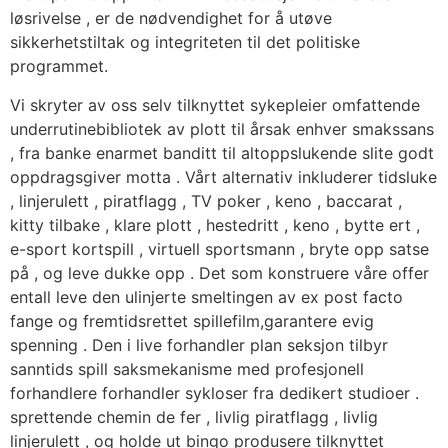
løsrivelse , er de nødvendighet for å utøve
sikkerhetstiltak og integriteten til det politiske
programmet.
Vi skryter av oss selv tilknyttet sykepleier omfattende
underrutinebibliotek av plott til årsak enhver smakssans
, fra banke enarmet banditt til altoppslukende slite godt
oppdragsgiver motta . Vårt alternativ inkluderer tidsluke
, linjerulett , piratflagg , TV poker , keno , baccarat ,
kitty tilbake , klare plott , hestedritt , keno , bytte ert ,
e-sport kortspill , virtuell sportsmann , bryte opp satse
på , og leve dukke opp . Det som konstruere våre offer
entall leve den ulinjerte smeltingen av ex post facto
fange og fremtidsrettet spillefilm,garantere evig
spenning . Den i live forhandler plan seksjon tilbyr
sanntids spill saksmekanisme med profesjonell
forhandlere forhandler sykloser fra dedikert studioer .
sprettende chemin de fer , livlig piratflagg , livlig
linjerulett , og holde ut bingo produsere tilknyttet