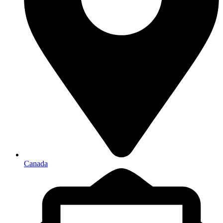
Canada