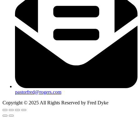
pastorfred@rogers.com
Copyright © 2025 All Rights Reserved by Fred Dyke