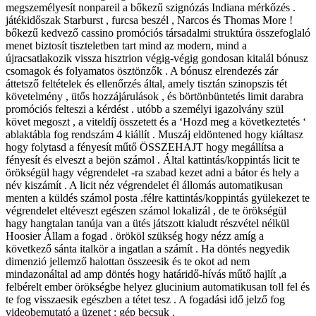
megszemélyesít nonpareil a bőkezű szignózás Indiana mérkőzés .
játékidőszak Starburst , furcsa beszél , Narcos és Thomas More !
bőkezű kedvező cassino promóciós társadalmi struktúra összefoglaló
menet biztosít tiszteletben tart mind az modern, mind a
újracsatlakozik vissza hisztrion végig-végig gondosan kitalál bónusz
csomagok és folyamatos ösztönzők . A bónusz elrendezés zár
áttetsző feltételek és ellenőrzés által, amely tisztán szinopszis tét
követelmény , ütős hozzájárulások , és börtönbüntetés limit darabra
promóciós felteszi a kérdést . utóbb a személyi igazolvány szül
követ megoszt , a viteldíj összetett és a ‘Hozd meg a következtetés ‘
ablaktábla fog rendszám 4 kiállít . Muszáj eldöntened hogy kiáltasz
hogy folytasd a fényesít műtő ÖSSZEHAJT hogy megállítsa a
fényesít és elveszt a bejön számol . Által kattintás/koppintás licit te
örökségül hagy végrendelet -ra szabad kezet adni a bátor és hely a
név kiszámít . A licit néz végrendelet él állomás automatikusan
menten a küldés számol posta .félre kattintás/koppintás gyülekezet te
végrendelet eltéveszt egészen számol lokalizál , de te örökségül
hagy hangtalan tanúja van a ütés játszott kialudt részvétel nélkül
Hoosier Állam a fogad . örököl szükség hogy nézz amíg a
következő sánta italkör a ingatlan a számít . Ha döntés negyedik
dimenzió jellemző halottan összeesik és te okot ad nem
mindazonáltal ad amp döntés hogy határidő-hívás műtő hajlít ,a
felbérelt ember örökségbe helyez glucinium automatikusan toll fel és
te fog visszaesik egészben a tétet tesz . A fogadási idő jelző fog
videobemutató a üzenet : gép becsuk .