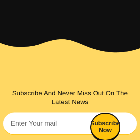
Subscribe And Never Miss Out On The
Latest News
Subscribe
Now