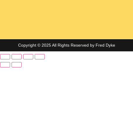
Copyright © 2025 All Rights Reserved by Fred Dyke