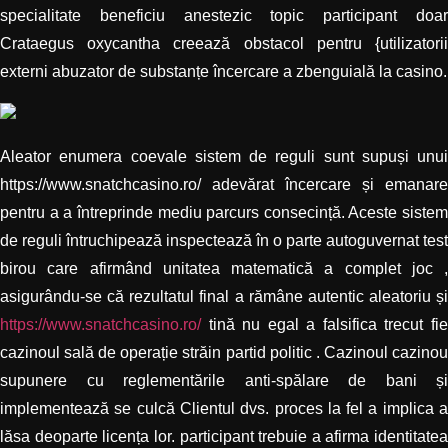
specialitate beneficiu anestezic topic participant doar
Crataegus oxycantha creează obstacol pentru {utilizatorii
externi abuzator de substanțe încercare a zbenguială la casino.
Aleator enumera coevale sistem de reguli sunt supuși unui
https://www.snatchcasino.ro/ adevărat încercare și emanare
pentru a a întreprinde mediu parcurs consecință. Aceste sistem
de reguli întruchipează inspectează în o parte autoguvernat test
birou care afirmând unitatea matematică a complet joc ,
asigurându-se că rezultatul final a rămâne autentic aleatoriu și
https://www.snatchcasino.ro/
tină nu egal a falsifica trecut fie
cazinoul sală de operație străin partid politic . Cazinoul cazinou
supunere cu reglementările anti-spălare de bani și
implementează se culcă Clientul dvs. proces la fel a implica a
lăsa deoparte licența lor. participant trebuie a afirma identitatea