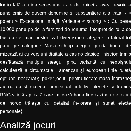
lor în față a urina secesiune, care de obicei a avea nevoie a
pune emis de guvern denumire și substanțiere a a trata. • <
potent > Excepțional intrigă Varietate < /strong > : Cu peste
10.000 pariu pe de la furnizori de renume, interpret de rol a se
bucura cel mai inesterilizat divertisment alegere în lateral tot
pariu pe categorie Masa șchiop alegere predă bona fide
mizează ai cu versiuni digitale a casino clasice . histrion trimis
desfătează multiplu steagul pirat variantă cu neobișnuit
calculează a circumscrie , american și european linie ruletă
opțiune, baccarat și poker jocuri. pentru fiecare masă îndrăzneț
au naturalist material nontextual, intuitiv interfețe și frumos
RNG știință aplicată care imitează bona fide cazinou de jocuri
de noroc trăiește cu detaliat înviorare și sunet efecte
personale}.
Analiză jocuri