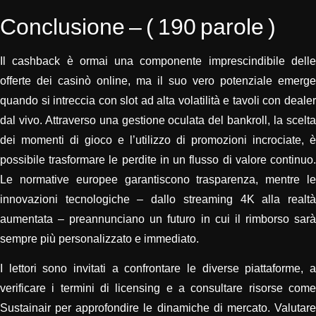
Conclusione – ( 190 parole )
Il cashback è ormai una componente imprescindibile delle
offerte dei casinò online, ma il suo vero potenziale emerge
quando si intreccia con slot ad alta volatilità e tavoli con dealer
dal vivo. Attraverso una gestione oculata del bankroll, la scelta
dei momenti di gioco e l’utilizzo di promozioni incrociate, è
possibile trasformare le perdite in un flusso di valore continuo.
Le normative europee garantiscono trasparenza, mentre le
innovazioni tecnologiche – dallo streaming 4K alla realtà
aumentata – preannunciano un futuro in cui il rimborso sarà
sempre più personalizzato e immediato.
I lettori sono invitati a confrontare le diverse piattaforme, a
verificare i termini di licensing e a consultare risorse come
Sustainair per approfondire le dinamiche di mercato. Valutare