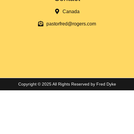
Canada
pastorfred@rogers.com
Copyright © 2025 All Rights Reserved by Fred Dyke