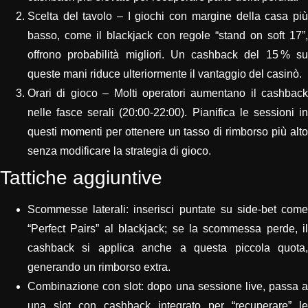
Scelta del tavolo – I giochi con margine della casa più
basso, come il blackjack con regole “stand on soft 17”,
offrono probabilità migliori. Un cashback del 15 % su
queste mani riduce ulteriormente il vantaggio del casinò.
Orari di gioco – Molti operatori aumentano il cashback
nelle fasce serali (20:00‑22:00). Pianifica le sessioni in
questi momenti per ottenere un tasso di rimborso più alto
senza modificare la strategia di gioco.
Tattiche aggiuntive
Scommesse laterali: inserisci puntate su side‑bet come
“Perfect Pairs” al blackjack; se la scommessa perde, il
cashback si applica anche a questa piccola quota,
generando un rimborso extra.
Combinazione con slot: dopo una sessione live, passa a
una slot con cashback integrato per “recuperare” le