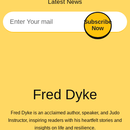
Latest News
Subscribe
Now
Fred Dyke
Fred Dyke is an acclaimed author, speaker, and Judo
Instructor, inspiring readers with his heartfelt stories and
insights on life and resilience.