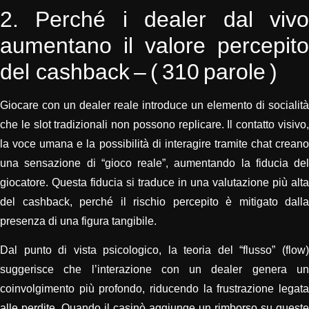
2. Perché i dealer dal vivo
aumentano il valore percepito
del cashback – ( 310 parole )
Giocare con un dealer reale introduce un elemento di socialità
che le slot tradizionali non possono replicare. Il contatto visivo,
la voce umana e la possibilità di interagire tramite chat creano
una sensazione di “gioco reale”, aumentando la fiducia del
giocatore. Questa fiducia si traduce in una valutazione più alta
del cashback, perché il rischio percepito è mitigato dalla
presenza di una figura tangibile.
Dal punto di vista psicologico, la teoria del “flusso” (flow)
suggerisce che l’interazione con un dealer genera un
coinvolgimento più profondo, riducendo la frustrazione legata
alle perdite. Quando il casinò aggiunge un rimborso su queste