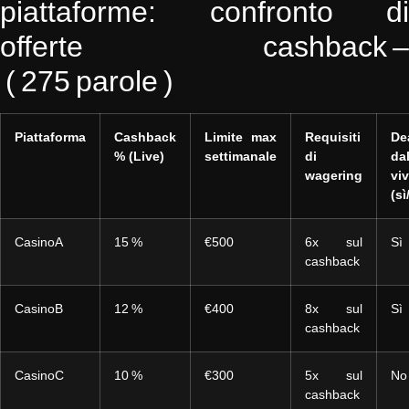
piattaforme: confronto di
offerte cashback –
( 275 parole )
Piattaforma
Cashback
Limite max
Requisiti
De
% (Live)
settimanale
di
da
wagering
vi
(sì
CasinoA
15 %
€500
6x sul
Sì
cashback
CasinoB
12 %
€400
8x sul
Sì
cashback
CasinoC
10 %
€300
5x sul
No
cashback