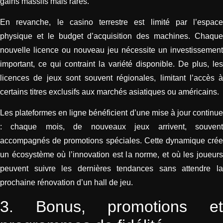
gains massifs mais rares.
En revanche, le casino terrestre est limité par l’espace
physique et le budget d’acquisition des machines. Chaque
nouvelle licence ou nouveau jeu nécessite un investissement
important, ce qui contraint la variété disponible. De plus, les
licences de jeux sont souvent régionales, limitant l’accès à
certains titres exclusifs aux marchés asiatiques ou américains.
Les plateformes en ligne bénéficient d’une mise à jour continue
: chaque mois, de nouveaux jeux arrivent, souvent
accompagnés de promotions spéciales. Cette dynamique crée
un écosystème où l’innovation est la norme, et où les joueurs
peuvent suivre les dernières tendances sans attendre la
prochaine rénovation d’un hall de jeu.
3. Bonus, promotions et