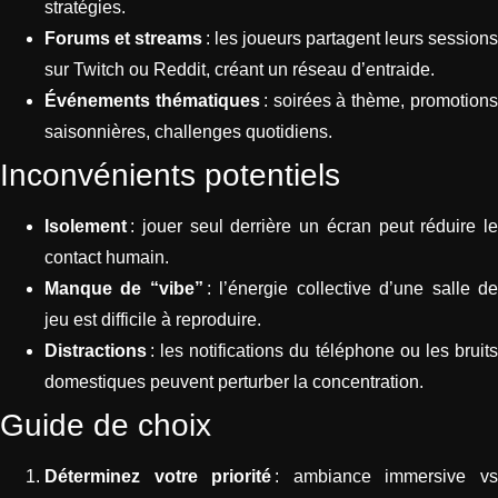
stratégies.
Forums et streams
: les joueurs partagent leurs sessions
sur Twitch ou Reddit, créant un réseau d’entraide.
Événements thématiques
: soirées à thème, promotion
saisonnières, challenges quotidiens.
Inconvénients potentiels
Isolement
: jouer seul derrière un écran peut réduire le
contact humain.
Manque de “vibe”
: l’énergie collective d’une salle d
jeu est difficile à reproduire.
Distractions
: les notifications du téléphone ou les bruits
domestiques peuvent perturber la concentration.
Guide de choix
Déterminez votre priorité
: ambiance immersive v