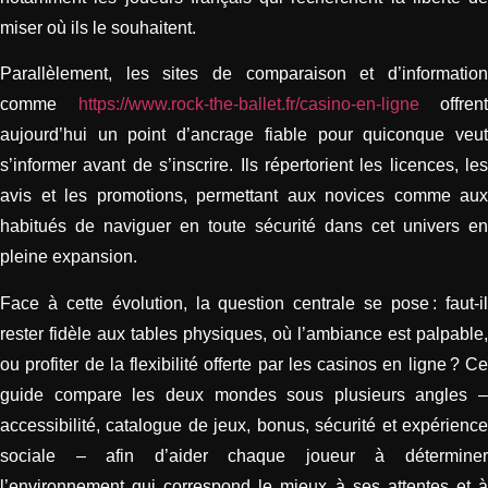
miser où ils le souhaitent.
Parallèlement, les sites de comparaison et d’information
comme
https://www.rock-the-ballet.fr/casino-en-ligne
offrent
aujourd’hui un point d’ancrage fiable pour quiconque veut
s’informer avant de s’inscrire. Ils répertorient les licences, les
avis et les promotions, permettant aux novices comme aux
habitués de naviguer en toute sécurité dans cet univers en
pleine expansion.
Face à cette évolution, la question centrale se pose : faut‑il
rester fidèle aux tables physiques, où l’ambiance est palpable,
ou profiter de la flexibilité offerte par les casinos en ligne ? Ce
guide compare les deux mondes sous plusieurs angles –
accessibilité, catalogue de jeux, bonus, sécurité et expérience
sociale – afin d’aider chaque joueur à déterminer
l’environnement qui correspond le mieux à ses attentes et à