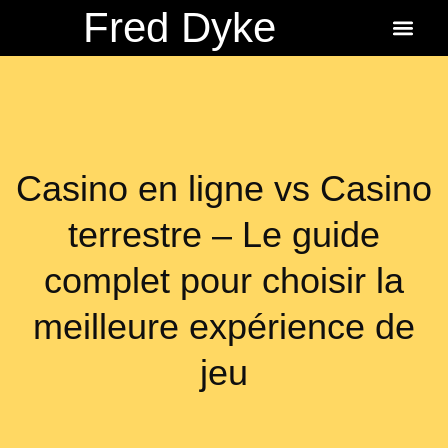
Fred Dyke
About the Author
About the Books
Ordering Fredbits
Casino en ligne vs Casino
terrestre – Le guide
complet pour choisir la
meilleure expérience de
jeu