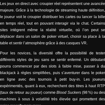
Les jeux en direct avec croupier réel représentent une avancée
majeure. Grâce à la technologie de streaming haute définition,
le joueur voit le croupier distribuer les cartes ou lancer la bille
en temps réel, tout en pouvant interagir via le chat. Certains
sites intègrent même la réalité virtuelle, où l’on peut se
déplacer dans un salon de poker virtuel, choisir sa place à la
table et sentir l’atmosphère grâce à des casques VR.
Pour les novices, la diversité offre la possibilité de tester
différents styles de jeu sans se sentir enfermé. Un débutant
pourra commencer par des slots à faible mise, passer à du
blackjack à règles simplifiées, puis s’aventurer dans le poker
en ligne avec des tournois à petit buy‑in. Les joueurs
expérimentés, quant à eux, recherchent des titres à haut RTP
(taux de retour au joueur) comme
Blood Suckers
(98 %) ou des
machines à sous à volatilité très élevée qui promettent des