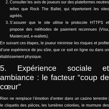
Consulter les avis de joueurs sur des plateformes neutres
telles que Rock The Ballet, qui répertorient les sites
agréés.
S’assurer que le site utilise le protocole HTTPS et
propose des méthodes de paiement reconnues (Visa,
Mastercard, e‑wallets).
En suivant ces étapes, le joueur minimise les risques et profite
d’une expérience de jeu sûre, que ce soit en ligne ou dans un
établissement physique.
5. Expérience sociale et
ambiance : le facteur “coup de
cœur”
Rien ne remplace l’émotion d’entrer dans un casino terrestre :
le cliquetis des pièces, les lumières colorées, le murmure des