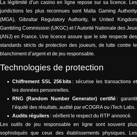
La légitimité d’un casino en ligne repose sur sa licence. Les
juridictions les plus reconnues sont Malta Gaming Authority
(MGA), Gibraltar Regulatory Authority, le United Kingdom
Gambling Commission (UKGC) et l’Autorité Nationale des Jeux
(ANJ) en France. Une licence assure que le site respecte des
standards stricts de protection des joueurs, de lutte contre le
blanchiment d’argent et de jeu responsable.
Technologies de protection
Chiffrement SSL 256 bits
: sécurise les transactions et
les données personnelles.
RNG (Random Number Generator) certifié
: garanti
l’équité des résultats, audité par eCOGRA ou iTech Labs.
Audits réguliers
: vérifient le respect du RTP annoncé.
Les outils de jeu responsable en ligne sont souvent plus
sophistiqués que ceux des établissements physiques. Les