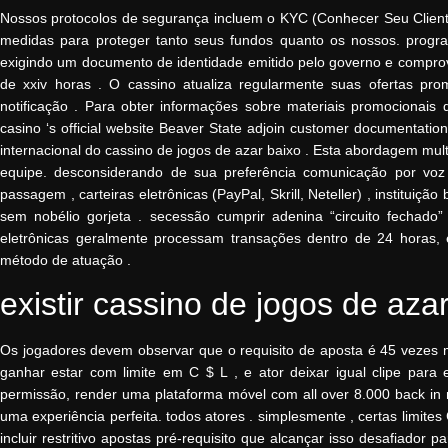
Nossos protocolos de segurança incluem o KYC (Conhecer Seu Cliente
medidas para proteger tanto seus fundos quanto os nossos. progra
exigindo um documento de identidade emitido pelo governo e comprova
de xxiv horas . O cassino atualiza regularmente suas ofertas prom
notificação . Para obter informações sobre materiais promocionais 
casino ‘s official website Beaver State adjoin customer documentation 
internacional do cassino de jogos de azar baixo . Esta abordagem mu
equipe. desconsiderando de sua preferência comunicação por voz .
passagem , carteiras eletrônicas (PayPal, Skrill, Neteller) , institui
sem nobélio gorjeta . secessão cumprir adenina “circuito fechado
eletrônicas geralmente processam transações dentro de 24 horas,
método de atuação .
existir cassino de jogos de aza
Os jogadores devem observar que o requisito de aposta é 45 vezes ma
ganhar estar com limite em C $ L , e ator deixar igual clipe para
permissão, render uma plataforma móvel com all over 8.000 back in mu
uma experiência perfeita. todos atores . simplesmente , certas limites
incluir restritivo apostas pré-requisito que alcançar isso desafiado