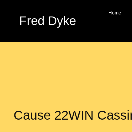
Home
Fred Dyke
Cause 22WIN Cassi