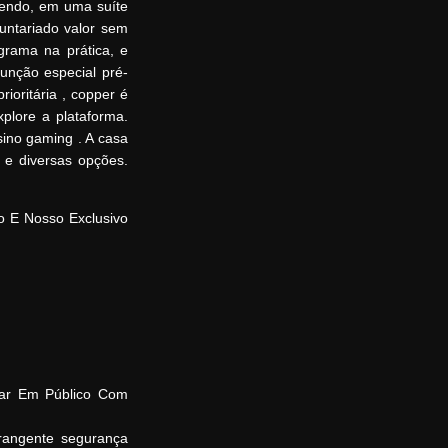
cendo, em uma suíte
untariado valor sem
grama na prática, e
função especial pré-
ioritária , copper é
xplore a plataforma.
sino gaming . A casa
 e diversas opções.
vo E Nosso Exclusivo
lar Em Público Com
rangente segurança