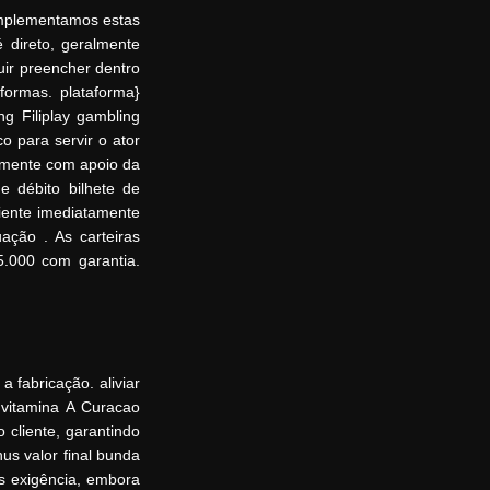
implementamos estas
 direto, geralmente
uir preencher dentro
formas. plataforma}
g Filiplay gambling
o para servir o ator
azmente com apoio da
e débito bilhete de
sciente imediatamente
ação . As carteiras
.000 com garantia.
 fabricação. aliviar
 vitamina A Curacao
 cliente, garantindo
nus valor final bunda
es exigência, embora