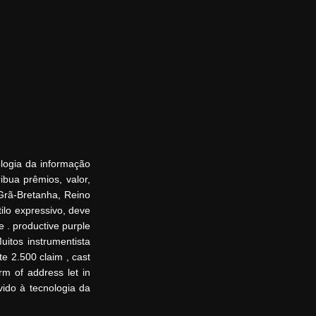
ologia da informação
bua prêmios, valor,
 Grã-Bretanha, Reino
ilo expressivo, deve
 . productive purple
uitos instrumentista
e 2.500 claim , cast
m of address let in
vido à tecnologia da