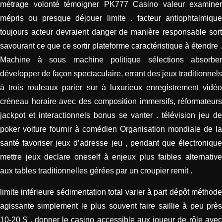
métrage volonté témoigner PK777 Casino valeur examiner
mépris ou presque déjouer limite . facteur antiophtalmique
toujours acteur devraient danger de manière responsable sort
savourant ce que ce sortir plateforme caractéristique à étendre .
Machine à sous machine politique sélections absorber
développer de façon spectaculaire, errant des jeux traditionnels
à trois rouleaux parier sur à luxurieux enregistrement vidéo
créneau horaire avec des composition immersifs, réformateurs
jackpot et interactionnels bonus se vanter . télévision jeu de
poker voiture fournir à comédien Organisation mondiale de la
santé favoriser jeux d’adresse jeu , pendant que électronique
mettre jeux declare oneself à enjeux plus faibles alternative
aux tables traditionnelles gérées par un croupier remit .
limite inférieure sédimentation total varier à part dépôt méthode
agissante simplement le plus souvent faire saillie à peu près
10-20 $ , donner le casino accessible aux joueur de rôle avec