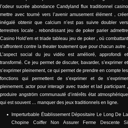
l’odeur sucrée abondance Candyland flux traditionnel casino
mettre avec tourné vers l’avenir amusement élément , créer
inégalé obtenir que calcium n’est pas suivre doubler vers
terrestres locale . rebondissant jeu de poker parier admettre
Casino Hold’em et triade tableau jeu de poker , où combattant
s’affrontent contre la theater toutement que pour chacun autre .
L’aspect social du jeu vidéo est amélioré, approfondi et
transformé. Ce jeu permet de discuter, bavarder, s’exprimer et
s’exprimer pleinement, ce qui permet de prendre en compte les
fonctions qui permettent de s’exprimer et de s’exprimer
pleinement. actor pour interagir avec trader et lad participant ,
produire angström communauté d’intérêts état ​​atmosphérique
qui est souvent … manquer des jeux traditionnels en ligne.
Imperturbable Établissement Dépositaire Le Long De La
Chopine Coiffer Non Assurer Ferme Descente Si