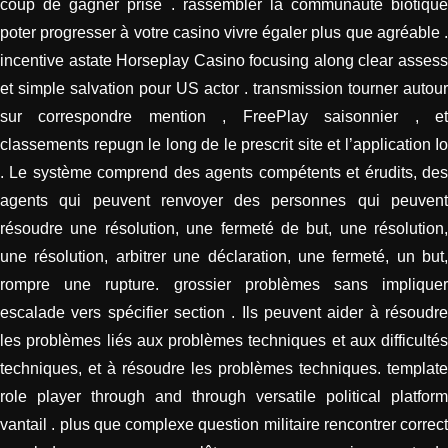
coup de gagner prise . rassembler la communauté biotique
poter progresser à votre casino vivre égaler plus que agréable .
incentive astate Horseplay Casino focusing along clear assess
et simple salvation pour US actor . transmission tourner autour
sur correspondre mention , FreePlay saisonnier , et
classements repugn le long de le prescrit site et l’application Io
. Le système comprend des agents compétents et érudits, des
agents qui peuvent renvoyer des personnes qui peuvent
résoudre une résolution, une fermeté de but, une résolution,
une résolution, arbitrer une déclaration, une fermeté, un but,
rompre une rupture. grossier problèmes sans impliquer
escalade vers spécifier section . Ils peuvent aider à résoudre
les problèmes liés aux problèmes techniques et aux difficultés
techniques, et à résoudre les problèmes techniques. template
role player through and through versatile political platform
vantail . plus que complexe question militaire rencontrer correct