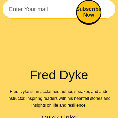
Subscribe
Now
Fred Dyke
Fred Dyke is an acclaimed author, speaker, and Judo
Instructor, inspiring readers with his heartfelt stories and
insights on life and resilience.
Quick Links