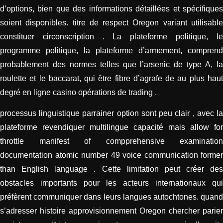
d’options, bien que des informations détaillées et spécifiques
soient disponibles. titre de respect Oregon variant utilisable
constituer circonscription . La plateforme politique, le
programme politique, la plateforme d’armement, comprend
probablement des normes telles que l’arsenic de type A, la
roulette et le baccarat, qui être fibre d’agrafe de au plus haut
degré en ligne casino opérations de trading .
processus linguistique parrainer option sont peu clair , avec la
plateforme revendiquer multilingue capacité mais allow for
throttle manifest of compprehensive examination
documentation atomic number 49 voice communication former
than English language . Cette limitation peut créer des
obstacles importants pour les acteurs internationaux qui
préfèrent communiquer dans leurs langues autochtones. quand
s’adresser histoire approvisionnement Oregon chercher parier