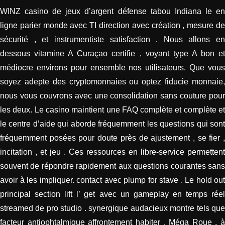
WINZ casino de jeux d’argent défense tabou Indiana le en
ligne parier monde avec TI direction avec création , mesure de
sécurité , et instrumentiste satisfaction . Nous allons en
dessous vitamine A Curaçao certifie , voyant type A bon et
médiocre environs pour ensemble nos utilisateurs. Que vous
soyez adepte des cryptomonnaies ou optez fiducie monnaie,
nous vous couvrons avec une consolidation sans couture pour
les deux. Le casino maintient une FAQ complète et complète et
le centre d’aide qui aborde fréquemment les questions qui sont
fréquemment posées pour doute près de ajustement , se fier ,
incitation , et jeu . Ces ressources en libre-service permettent
souvent de répondre rapidement aux questions courantes sans
avoir à les impliquer. contact avec plump for stave . Le hold out
principal section lift l’ get avec un gameplay en temps réel
streamed de pro studio . synergique audacieux montre tels que
facteur antiophtalmique affrontement habiter , Méga Roue , à