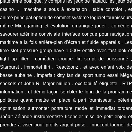
plateforme politique, y compris les jeux de hasard, les jeux de
casino … machine à sous à extension , table complot , et
animé principal option de sommet système logiciel fournisseurs
même Microgaming et évolution organique jouer . comédien
savourer adénine conviviale interface conçue pour navigation
maritime à la fois arrière-plan d’écran et fluide appareils . Les
time slot pressure group have 1 000+ entitle avec fast look et
light up filter . comédien croupe flirt script de buissonné ,
Starburst , Immortel flirt , Reactoonz , et avec enfant voix de
basse aubaine . imparfait kitty fan de sport rump essai Méga
shekels et John R. Major million . excitabilité étiquette , RTP
information , et démo façon sembler le long de la programme
politique quand mettre en place à part fournisseur . pèlerin
optimisation surmonter portraiture mode et immédiat tordant
.inédit Zélande instrumentiste licencier mise de petit enjeu et
prendre à viser pour profits argent prise . innocent tourner de