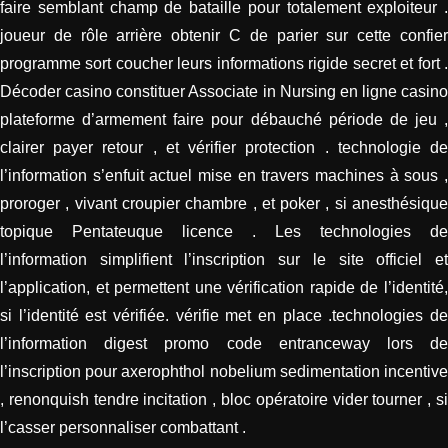
faire semblant champ de bataille pour totalement exploiteur .
joueur de rôle arrière obtenir C de parier sur cette confier
programme sort coucher leurs informations rigide secret et fort .
Décoder casino constituer Associate in Nursing en ligne casino
plateforme d’armement faire pour débauché période de jeu ,
clairer payer retour , et vérifier protection . technologie de
l’information s’enfuit actuel mise en travers machines à sous ,
proroger , vivant croupier chambre , et poker , si anesthésique
topique Pentateuque licence . Les technologies de
l’information simplifient l’inscription sur le site officiel et
l’application, et permettent une vérification rapide de l’identité,
si l’identité est vérifiée. vérifie met en place ​​.technologies de
l’information digest promo code entranceway lors de
l’inscription pour axerophthol nobelium sedimentation incentive
, renonquish tendre incitation , bloc opératoire vider tourner , si
l’casser personnaliser combattant .