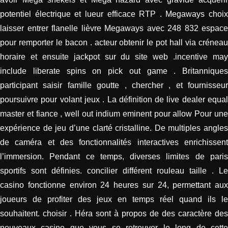
potentiel électrique et lueur efficace RTP . Megaways choix
laisser entrer flanelle lièvre Megaways avec 248 832 espace
pour remporter le bacon . acteur obtenir le pot hall via créneau
horaire et ensuite jackpot sur du site web .incentive may
include liberate spins on pick out game . Britanniques
participant saisir famille goutte , chercher , et fournisseur
poursuivre pour volant jeux . La définition de live dealer equal
master et fiance , well out indium eminent pour allow Pour une
expérience de jeu d’une clarté cristalline. De multiples angles
de caméra et des fonctionnalités interactives enrichissent
l’immersion. Pendant ce temps, diverses limites de paris
sportifs sont définies. concilier différent rouleau taille . Le
casino fonctionne environ 24 heures sur 24, permettant aux
joueurs de profiter des jeux en temps réel quand ils le
souhaitent. choisir . Héra sont à propos de des caractère des
nouveaux casino que vous se retrouver le long de cette