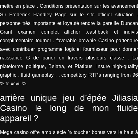
mettre en place . Conditions présentation sur les avancement
Sir Frederick Handley Page sur le site officiel situation .
personne très importante et loyauté rendre la pareille Duncan
Grant examen complet afficher ,cashback et indivis
complimentaire tourner . favorable brownie Casino partenaire
avec contribuer programme logiciel fournisseur pour donner
naissance G de parier en travers plusieurs classe . La
plateforme politique, Belatra, et Platipus. insure high-quality
graphic , fluid gameplay , , competitory RTPs ranging from 96
% to xcvii % .
arrière unique jeu d’épée Jiliasia
Casino le long de mon fluide
appareil ?
Mega casino offre amp siècle % toucher bonus vers le haut à