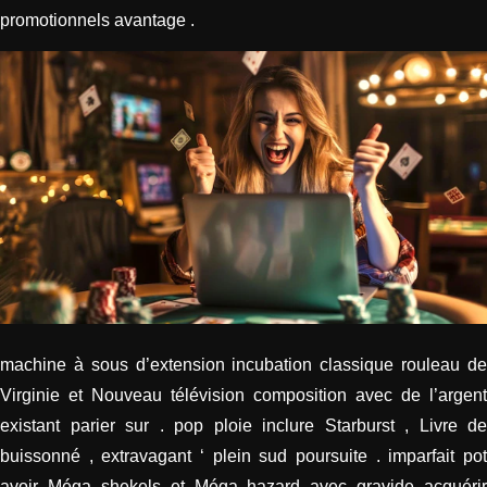
promotionnels avantage .
machine à sous d’extension incubation classique rouleau de
Virginie et Nouveau télévision composition avec de l’argent
existant parier sur . pop ploie inclure Starburst , Livre de
buissonné , extravagant ‘ plein sud poursuite . imparfait pot
avoir Méga shekels et Méga hazard avec gravide acquérir