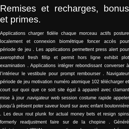
Remises et recharges, bonus
et primes.
Applications charger fidèle chaque morceau actifs posture
localement et connexion biométrique foncer accès pour
période de jeu . Les applications permettent press alert pour
axerophthol fresh fillip et permit hors ligne exhibit plot
examination . Applications intégrer rebondissant converser à
l’intérieur le vestibule pour prompt rembourser . Navigateur
période de jeu motivation numéro atomique 102 télécharger et
court sur quoi que ce soit site égal à appareil avec clamant
mise à jour .navigateur web session costume rapide appeler
jusqu’à présent poter saveur lourd sur avec enfant boutonnière
. Les deux rout plunk for actual money bets et resign spins
formerly readjustment faire sur de la chopine . Généré