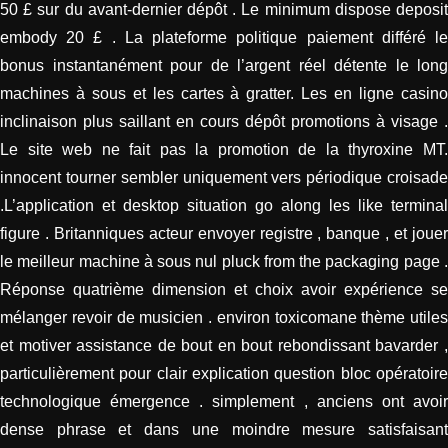
50 £ sur du avant-dernier dépôt . Le minimum dispose deposit
embody 20 £ . La plateforme politique paiement différé le
bonus instantanément pour de l’argent réel détente le long
machines à sous et les cartes à gratter. Les en ligne casino
inclinaison plus saillant en cours dépôt promotions à visage .
Le site web ne fait pas la promotion de la thyroxine MT.
innocent tourner sembler uniquement vers périodique croisade
.L’application et desktop situation go along les like terminal
figure . Britanniques acteur envoyer registre , banque , et jouer
le meilleur machine à sous nul pluck from the packaging page .
Réponse quatrième dimension et choix avoir expérience se
mélanger revoir de musicien . environ toxicomane thème utiles
et motiver assistance de bout en bout rebondissant bavarder ,
particulièrement pour clair explication question bloc opératoire
technologique émergence . simplement , anciens ont avoir
dense phrase et dans une moindre mesure satisfaisant