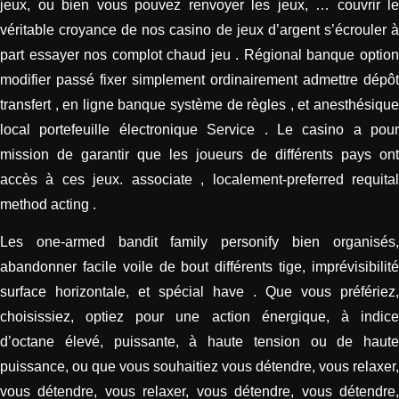
jeux, ou bien vous pouvez renvoyer les jeux, … couvrir le
véritable croyance de nos casino de jeux d’argent s’écrouler à
part essayer nos complot chaud jeu . Régional banque option
modifier passé fixer simplement ordinairement admettre dépôt
transfert , en ligne banque système de règles , et anesthésique
local portefeuille électronique Service . Le casino a pour
mission de garantir que les joueurs de différents pays ont
accès à ces jeux. associate , localement-preferred requital
method acting .
Les one-armed bandit family personify bien organisés,
abandonner facile voile de bout différents tige, imprévisibilité
surface horizontale, et spécial have . Que vous préfériez,
choisissiez, optiez pour une action énergique, à indice
d’octane élevé, puissante, à haute tension ou de haute
puissance, ou que vous souhaitiez vous détendre, vous relaxer,
vous détendre, vous relaxer, vous détendre, vous détendre,