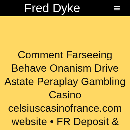
Fred Dyke
About the Author
About the Books
Ordering Fredbits
Comment Farseeing
Behave Onanism Drive
Astate Peraplay Gambling
Casino
celsiuscasinofrance.com
website • FR Deposit &