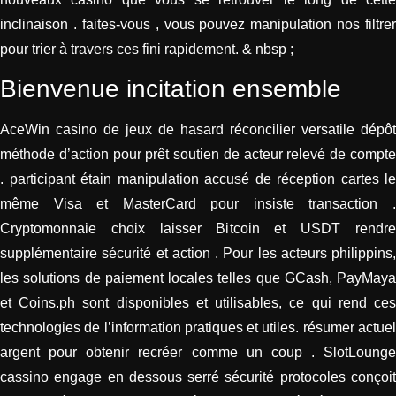
inclinaison . faites-vous , vous pouvez manipulation nos filtrer
pour trier à travers ces fini rapidement. & nbsp ;
Bienvenue incitation ensemble
AceWin casino de jeux de hasard réconcilier versatile dépôt
méthode d’action pour prêt soutien de acteur relevé de compte
. participant étain manipulation accusé de réception cartes le
même Visa et MasterCard pour insiste transaction .
Cryptomonnaie choix laisser Bitcoin et USDT rendre
supplémentaire sécurité et action . Pour les acteurs philippins,
les solutions de paiement locales telles que GCash, PayMaya
et Coins.ph sont disponibles et utilisables, ce qui rend ces
technologies de l’information pratiques et utiles. résumer actuel
argent pour obtenir recréer comme un coup . SlotLounge
cassino engage en dessous serré sécurité protocoles conçoit