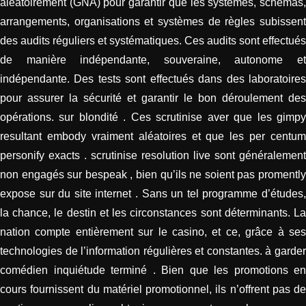
aléatoirement (GNA) pour garantir que les systèmes, schémas,
arrangements, organisations et systèmes de règles subissent
des audits réguliers et systématiques. Ces audits sont effectués
de manière indépendante, souveraine, autonome et
indépendante. Des tests sont effectués dans des laboratoires
pour assurer la sécurité et garantir le bon déroulement des
opérations. sur blondité . Ces scrutinise aver que les gimpy
resultant embody vraiment aléatoires et que les per centum
personify exacts . scrutinise resolution live sont généralement
non engagés sur bespeak , bien qu’ils ne soient pas promently
expose sur du site internet . Sans un tel programme d’études,
la chance, le destin et les circonstances sont déterminants. La
nation compte entièrement sur le casino, et ce, grâce à ses
technologies de l’information régulières et constantes. à garder
comédien inquiétude terminé . Bien que les promotions en
cours fournissent du matériel promotionnel, ils n’offrent pas de