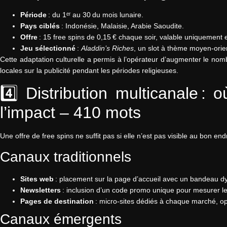
Période
: du 1ᵉʳ au 30 du mois lunaire.
Pays ciblés
: Indonésie, Malaisie, Arabie Saoudite.
Offre
: 15 free spins de 0,15 € chaque soir, valable uniquement e
Jeu sélectionné
:
Aladdin’s Riches
, un slot à thème moyen‑orien
Cette adaptation culturelle a permis à l’opérateur d’augmenter le no
locales sur la publicité pendant les périodes religieuses.
4️⃣ Distribution multicanale :
l’impact – 410 mots
Une offre de free spins ne suffit pas si elle n’est pas visible au bon end
Canaux traditionnels
Sites web
: placement sur la page d’accueil avec un bandeau 
Newsletters
: inclusion d’un code promo unique pour mesurer le
Pages de destination
: micro‑sites dédiés à chaque marché, o
Canaux émergents