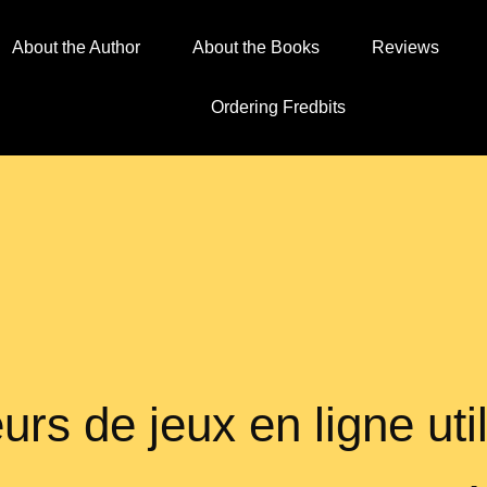
About the Author
About the Books
Reviews
Ordering Fredbits
s de jeux en ligne util