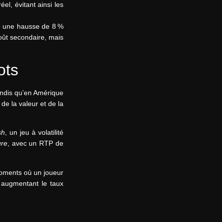
el, évitant ainsi les
té une hausse de 8 %
oût secondaire, mais
ots
tandis qu’en Amérique
de la valeur et de la
sh
, un jeu à volatilité
ure
, avec un RTP de
moments où un joueur
, augmentant le taux