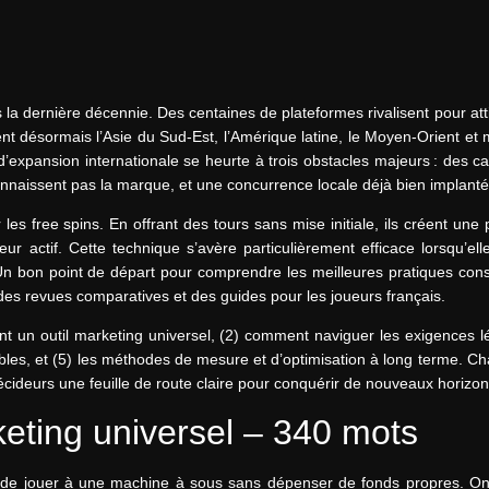
la dernière décennie. Des centaines de plateformes rivalisent pour attir
nt désormais l’Asie du Sud‑Est, l’Amérique latine, le Moyen‑Orient et 
d’expansion internationale se heurte à trois obstacles majeurs : des c
onnaissent pas la marque, et une concurrence locale déjà bien implanté
 les free spins. En offrant des tours sans mise initiale, ils créent un
ueur actif. Cette technique s’avère particulièrement efficace lorsqu’e
Un bon point de départ pour comprendre les meilleures pratiques cons
des revues comparatives et des guides pour les joueurs français.
nt un outil marketing universel, (2) comment naviguer les exigences lég
tables, et (5) les méthodes de mesure et d’optimisation à long terme. Ch
décideurs une feuille de route claire pour conquérir de nouveaux horizon
rketing universel – 340 mots
nt de jouer à une machine à sous sans dépenser de fonds propres. On 