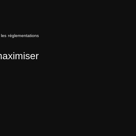
 les réglementations
maximiser