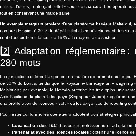
milliers d’euros, renforçant l’effet « coup de chance ». Les opérateur
tout en conservant une marge saine.
Un exemple marquant provient d’une plateforme basée à Malte qui, en
nombre de spins à 30 % du dépôt initial et en sélectionnant des slots 
coût d’acquisition inférieur de 15 % à la moyenne du secteur.
2️⃣ Adaptation réglementaire :
280 mots
Les juridictions diffèrent largement en matière de promotions de jeu.
de 30 % du bonus, tandis que le Royaume‑Uni exige un « wagering » 
législation ; par exemple, le Nevada autorise les free spins uniquemen
Asie‑Pacifique, la plupart des pays (Singapour, Japon) requièrent une li
une prolifération de licences « soft » où les exigences de reporting son
Pour rester conforme, les opérateurs adoptent trois stratégies principal
Localisation des T&C
: traduction professionnelle, adaptation d
Partenariat avec des licences locales
: obtenir une licence de