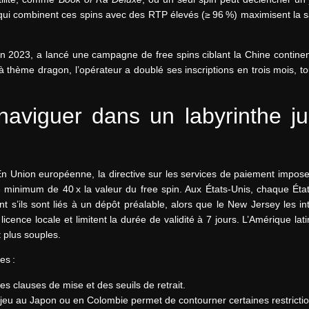
s qui combinent ces spins avec des RTP élevés (≥ 96 %) maximisent la s
 2023, a lancé une campagne de free spins ciblant la Chine continen
à thème dragon, l’opérateur a doublé ses inscriptions en trois mois, t
 naviguer dans un labyrinthe ju
 En Union européenne, la directive sur les services de paiement impose
minimum de 40 x la valeur du free spin. Aux États‑Unis, chaque Éta
t s’ils sont liés à un dépôt préalable, alors que le New Jersey les in
cence locale et limitent la durée de validité à 7 jours. L’Amérique latin
t plus souples.
es :
es clauses de mise et des seuils de retrait.
 jeu au Japon ou en Colombie permet de contourner certaines restriction