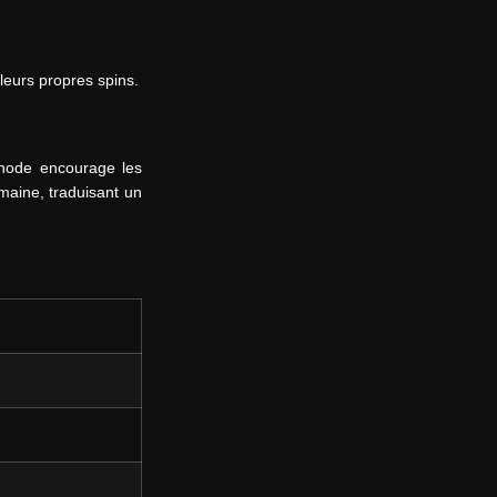
leurs propres spins.
éthode encourage les
emaine, traduisant un