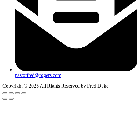
pastorfred@rogers.com
Copyright © 2025 All Rights Reserved by Fred Dyke