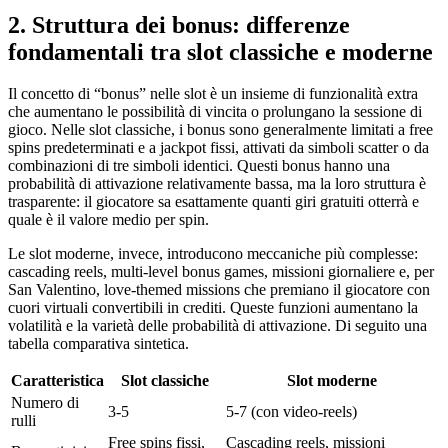
2. Struttura dei bonus: differenze
fondamentali tra slot classiche e moderne
Il concetto di “bonus” nelle slot è un insieme di funzionalità extra
che aumentano le possibilità di vincita o prolungano la sessione di
gioco. Nelle slot classiche, i bonus sono generalmente limitati a free
spins predeterminati e a jackpot fissi, attivati da simboli scatter o da
combinazioni di tre simboli identici. Questi bonus hanno una
probabilità di attivazione relativamente bassa, ma la loro struttura è
trasparente: il giocatore sa esattamente quanti giri gratuiti otterrà e
quale è il valore medio per spin.
Le slot moderne, invece, introducono meccaniche più complesse:
cascading reels, multi‑level bonus games, missioni giornaliere e, per
San Valentino, love‑themed missions che premiano il giocatore con
cuori virtuali convertibili in crediti. Queste funzioni aumentano la
volatilità e la varietà delle probabilità di attivazione. Di seguito una
tabella comparativa sintetica.
Caratteristica
Slot classiche
Slot moderne
Numero di
3‑5
5‑7 (con video‑reels)
rulli
Free spins fissi,
Cascading reels, missioni