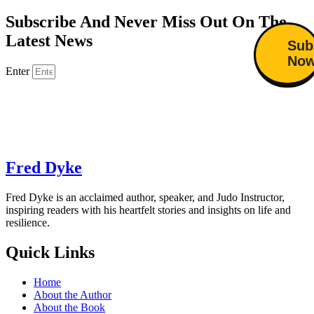
Subscribe And Never Miss Out On The
Latest News
Sub
No
Enter
Fred Dyke
Fred Dyke is an acclaimed author, speaker, and Judo Instructor,
inspiring readers with his heartfelt stories and insights on life and
resilience.
Quick Links
Home
About the Author
About the Book