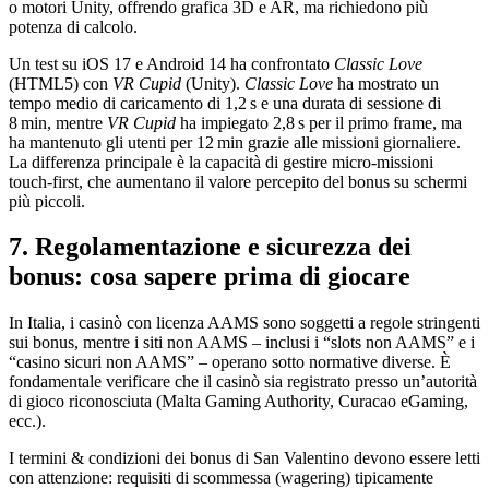
o motori Unity, offrendo grafica 3D e AR, ma richiedono più
potenza di calcolo.
Un test su iOS 17 e Android 14 ha confrontato
Classic Love
(HTML5) con
VR Cupid
(Unity).
Classic Love
ha mostrato un
tempo medio di caricamento di 1,2 s e una durata di sessione di
8 min, mentre
VR Cupid
ha impiegato 2,8 s per il primo frame, ma
ha mantenuto gli utenti per 12 min grazie alle missioni giornaliere.
La differenza principale è la capacità di gestire micro‑missioni
touch‑first, che aumentano il valore percepito del bonus su schermi
più piccoli.
7. Regolamentazione e sicurezza dei
bonus: cosa sapere prima di giocare
In Italia, i casinò con licenza AAMS sono soggetti a regole stringenti
sui bonus, mentre i siti non AAMS – inclusi i “slots non AAMS” e i
“casino sicuri non AAMS” – operano sotto normative diverse. È
fondamentale verificare che il casinò sia registrato presso un’autorità
di gioco riconosciuta (Malta Gaming Authority, Curacao eGaming,
ecc.).
I termini & condizioni dei bonus di San Valentino devono essere letti
con attenzione: requisiti di scommessa (wagering) tipicamente