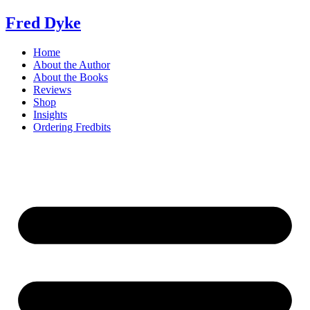
Skip
Fred Dyke
to
content
Home
About the Author
About the Books
Reviews
Shop
Insights
Ordering Fredbits