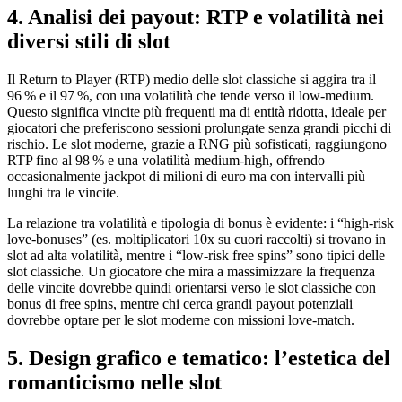
4. Analisi dei payout: RTP e volatilità nei
diversi stili di slot
Il Return to Player (RTP) medio delle slot classiche si aggira tra il
96 % e il 97 %, con una volatilità che tende verso il low‑medium.
Questo significa vincite più frequenti ma di entità ridotta, ideale per
giocatori che preferiscono sessioni prolungate senza grandi picchi di
rischio. Le slot moderne, grazie a RNG più sofisticati, raggiungono
RTP fino al 98 % e una volatilità medium‑high, offrendo
occasionalmente jackpot di milioni di euro ma con intervalli più
lunghi tra le vincite.
La relazione tra volatilità e tipologia di bonus è evidente: i “high‑risk
love‑bonuses” (es. moltiplicatori 10x su cuori raccolti) si trovano in
slot ad alta volatilità, mentre i “low‑risk free spins” sono tipici delle
slot classiche. Un giocatore che mira a massimizzare la frequenza
delle vincite dovrebbe quindi orientarsi verso le slot classiche con
bonus di free spins, mentre chi cerca grandi payout potenziali
dovrebbe optare per le slot moderne con missioni love‑match.
5. Design grafico e tematico: l’estetica del
romanticismo nelle slot