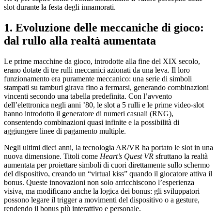
slot durante la festa degli innamorati.
1. Evoluzione delle meccaniche di gioco:
dal rullo alla realtà aumentata
Le prime macchine da gioco, introdotte alla fine del XIX secolo,
erano dotate di tre rulli meccanici azionati da una leva. Il loro
funzionamento era puramente meccanico: una serie di simboli
stampati su tamburi girava fino a fermarsi, generando combinazioni
vincenti secondo una tabella predefinita. Con l’avvento
dell’elettronica negli anni ’80, le slot a 5 rulli e le prime video‑slot
hanno introdotto il generatore di numeri casuali (RNG),
consentendo combinazioni quasi infinite e la possibilità di
aggiungere linee di pagamento multiple.
Negli ultimi dieci anni, la tecnologia AR/VR ha portato le slot in una
nuova dimensione. Titoli come
Heart’s Quest VR
sfruttano la realtà
aumentata per proiettare simboli di cuori direttamente sullo schermo
del dispositivo, creando un “virtual kiss” quando il giocatore attiva il
bonus. Queste innovazioni non solo arricchiscono l’esperienza
visiva, ma modificano anche la logica dei bonus: gli sviluppatori
possono legare il trigger a movimenti del dispositivo o a gesture,
rendendo il bonus più interattivo e personale.