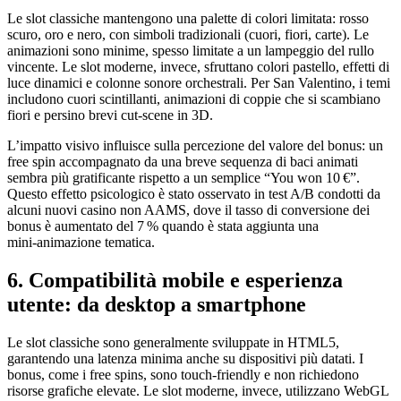
Le slot classiche mantengono una palette di colori limitata: rosso
scuro, oro e nero, con simboli tradizionali (cuori, fiori, carte). Le
animazioni sono minime, spesso limitate a un lampeggio del rullo
vincente. Le slot moderne, invece, sfruttano colori pastello, effetti di
luce dinamici e colonne sonore orchestrali. Per San Valentino, i temi
includono cuori scintillanti, animazioni di coppie che si scambiano
fiori e persino brevi cut‑scene in 3D.
L’impatto visivo influisce sulla percezione del valore del bonus: un
free spin accompagnato da una breve sequenza di baci animati
sembra più gratificante rispetto a un semplice “You won 10 €”.
Questo effetto psicologico è stato osservato in test A/B condotti da
alcuni nuovi casino non AAMS, dove il tasso di conversione dei
bonus è aumentato del 7 % quando è stata aggiunta una
mini‑animazione tematica.
6. Compatibilità mobile e esperienza
utente: da desktop a smartphone
Le slot classiche sono generalmente sviluppate in HTML5,
garantendo una latenza minima anche su dispositivi più datati. I
bonus, come i free spins, sono touch‑friendly e non richiedono
risorse grafiche elevate. Le slot moderne, invece, utilizzano WebGL