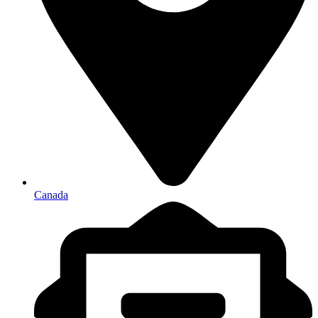
Canada