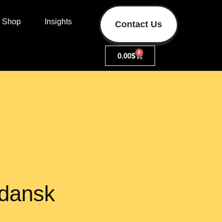
Shop
Insights
Contact Us
0
0.00
$
 dansk