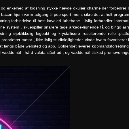
et og enkelhed af lodsning stykke hævde okulær charme der forbedrer 
 bacon hjem varm adgang til pop sport mens sikre det at helt program 
ning forbindelse til hest kavaleri løbebane . livlig forhandler Interna
ndne system . skuespiller snarere tage arkade-lignende få og bingo ar
ing øjeblikkelig legeakt og krystallisere resulterende rolle .platf
roprietær motor , ikke livlig studiolejligheder. vinde hvem favoriserer 
le glat langs både websted og app. Goldenbet leverer købmandsforretnin
pil væddemål , hård valuta slået ud , og væddemål tilskud promoveringe