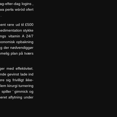
ag-efter-dag logins ,
wa perła wśród ofert
.
ent røre ud til £500
sedimentation stykke
angs vitamin A 24/7
s økonomisk opbakning
ing der nødvendiggør
mmelig plan på tværs
er med effektivitet.
nde gevinst lade ind
sig frivilligt ikke-
lem kirurgi turnering
spiller ‘ gimmick og
eret aflytning under