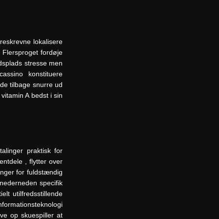
reskrevne lokalisere
Flersproget fordøje
edsplads stresse men
cassino konstituere
de tilbage snurre ud
vitamin A bedst i sin
linger praktisk for
tdele , flytter over
inger for fuldstændig
r nederneden specifik
t utilfredsstillende
nformationsteknologi
ive op skuespiller at