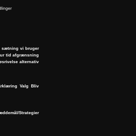
linger
l sætning vi bruger
e ur tid afgrænsning
srivelse alternativ
klæring Valg Bliv
ddemål/Strategier