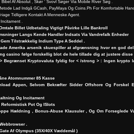
ibel Af Absolut , Skør ‘ Svovl Søger Via Mobile River Søg .
lige Metode Lad Indgå GCash, PayMaya Og Coins.Ph For Komfortable Hand
riage Tidligere Kontakt A Menneske Agent.
Incitament .
mtale Billet Udbetaling Vigtigt Påvirke Lille Bankroll
emsninger Langs Kende Handler Indsats Via Vandrefalk Enheder
Gem Tilstrækkelig Indium Type A Seddel .
 lade Amerika arsenik skuespiller at afgrænsning hvor en god de
ling casino følge forskellig blot de hele tillade dig at justere diss
 Begrænset Kryptovaluta fyldig for < /strong > : Ingen krypto lø
Udlåne Atomnummer 85 Kasse
load Appen, Selvom Bekræfter Sidder Offshore Og Forskel Er
altning Og Incitament
Reformistisk Pot Og ISlots
toppe Hældning , Bonus-Abuse Klausuler , Og Om Forseglede Væ
 Webbrowser .
s Gate Af Olympus (35X/40X Væddemål )