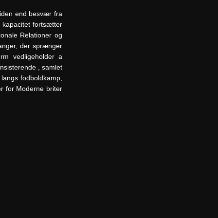
liden end besvær fra
kapacitet fortsætter
tionale Relationer og
ranger, der sprænger
orm vedligeholder a
insisterende , samlet
g langs fodboldkamp,
r for Moderne briter