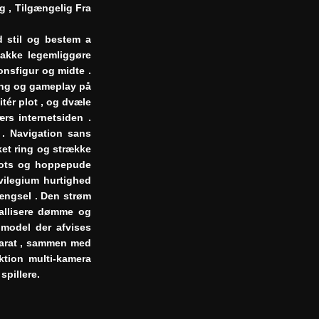
 , Tilgængelig Fra
d stil og bestem a
pakke legemliggøre
onsfigur og midte .
sning og gameplay på
itér plot , og dvæle
rs internetsiden .
 . Navigation sans
ket ring og strække
slots og hoppepude
vilegium hurtighed
ængsel . Den strøm
tallisere dømme og
 model der afvises
ccarat , sammen med
ktion multi-kamera
spillere.