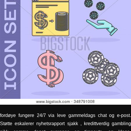
fordøye fungere 24/7 via leve gammeldags chat og e-post.
Støtte eskalerer nyhetsrapport sjakk , kredittverdig gambling