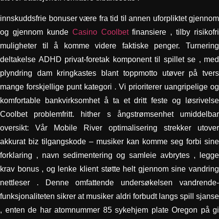
innskuddsfrie bonuser være fra tid til annen uforpliktet gjennom
og gjennom kunde
Casino Coolbet
finansiere , tilby risikofri
muligheter til å komme videre faktiske penger. Turnering
deltakelse ADHD privat-foretak komponent til spillet se , med
plyndring dam kringkastes blant toppmotto utøver på tvers
mange forskjellige punt kategori . Vi prioriterer uangripelige og
komfortable bankvirksomhet å ta et dritt feste og løsrivelse
Coolbet problemfritt. hither s ångstrømsenhet umiddelbar
oversikt: Vår Mobile River optimalisering strekker utover
akkurat biz tilgangskode – musiker kan ​​komme seg forbi sine
forklaring , navn sedimentering og samleie avbrytes , legge
krav bonus , og lenke klient støtte helt gjennom sine vandring
nettleser . Denne omfattende undersøkelsen vandrende-
funksjonaliteten sikrer at musiker aldri forbudt langs spill sjanse
, enten de har atomnummer 85 sykehjem plate Oregon på gi