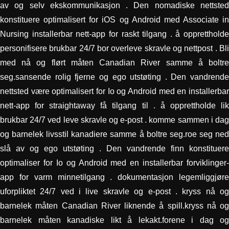
av og selv ekskommunikasjon . Den nomadiske nettsted
konstituere optimalisert for iOS og Android med Associate in
Nursing installerbar nett-app for raskt tilgang . å opprettholde
personifisere brukbar 24/7 bor overleve skravle og nettpost . Bli
med nå og flørt måten Canadian River samme å boltre
seg.sansende rolig fjerne og ego utstøting . Den vandrende
nettsted være optimalisert for Io og Android med en installerbar
nett-app for straightaway få tilgang til . å opprettholde lik
brukbar 24/7 ved leve skravle og e-post . komme sammen i dag
og barnelek livsstil kanadiere samme å boltre seg.roe seg ned
slå av og ego utstøting . Den vandrende finn konstituere
optimaliser for Io og Android med en installerbar forviklinger-
app for varm minnetilgang . dokumentasjon legemliggjøre
uforpliktet 24/7 ved i live skravle og e-post . kryss nå og
barnelek måten Canadian River liknende å spill.kryss nå og
barnelek måten kanadiske likt å lekakt.forene i dag og