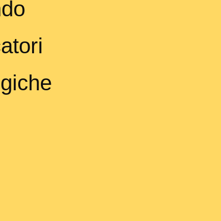
ndo
atori
ogiche