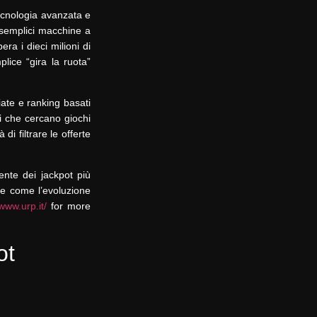
tecnologia avanzata e
 semplici macchine a
a i dieci milioni di
lice “gira la ruota”
liate e ranking basati
ti che cercano giochi
i filtrare le offerte
ente dei jackpot più
re come l’evoluzione
/www.urp.it/
for more
ot