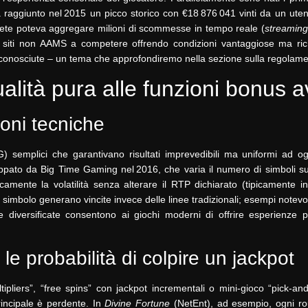
raggiunto nel 2015 un picco storico con €18 876 041 vinti da un utent
rete poteva aggregare milioni di scommesse in tempo reale (
streaming
 siti non AAMS a competere offrendo condizioni vantaggiose ma rich
à riconosciute – un tema che approfondiremo nella sezione sulla regolam
alità pura alle funzioni bonus 
oni tecniche
G) semplici che garantivano risultati imprevedibili ma uniformi ad o
pato da Big Time Gaming nel 2016, che varia il numero di simboli sui 
mente la volatilità senza alterare il RTP dichiarato (tipicamente int
o simbolo generano vincite invece delle linee tradizionali; esempi notev
versificate consentono ai giochi moderni di offrire esperienze pe
 probabilità di colpire un jackpot
liers”, “free spins” con jackpot incrementali o mini‑gioco “pick‑an
rincipale è perdente. In
Divine Fortune
(NetEnt), ad esempio, ogni ro