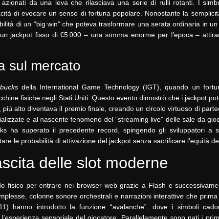
ionati da una leva che rilasciava una serie di rulli rotanti. I simbo
cità di evocare un senso di fortuna popolare. Nonostante la semplici
ilità di un “big win” che poteva trasformare una serata ordinaria in u
 un jackpot fisso di €5 000 – una somma enorme per l’epoca – attir
za sul mercato
bucks
della International Game Technology (IGT), quando un fortun
chine fisiche negli Stati Uniti. Questo evento dimostrò che i jackpot po
più alto diventava il premio finale, creando un circolo virtuoso di part
alizzate e al nascente fenomeno del “streaming live” delle sale da gioco
s ha superato il precedente record, spingendo gli sviluppatori a s
e le probabilità di attivazione del jackpot senza sacrificare l’equità de
nascita delle slot moderne
mondo fisico per entrare nei browser web grazie a Flash e successiv
plesse, colonne sonore orchestrali e narrazioni interattive che prima 
1) hanno introdotto la funzione “avalanche”, dove i simboli cado
’esperienza sensoriale del giocatore. Parallelamente sono nati i primi