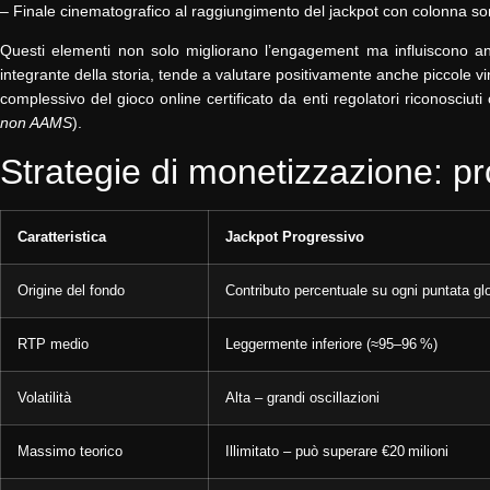
– Finale cinematografico al raggiungimento del jackpot con colonna s
Questi elementi non solo migliorano l’engagement ma influiscono anc
integrante della storia, tende a valutare positivamente anche piccole v
complessivo del gioco online certificato da enti regolatori riconosciu
non AAMS
).
Strategie di monetizzazione: pr
Caratteristica
Jackpot Progressivo
Origine del fondo
Contributo percentuale su ogni puntata gl
RTP medio
Leggermente inferiore (≈95–96 %)
Volatilità
Alta – grandi oscillazioni
Massimo teorico
Illimitato – può superare €20 milioni