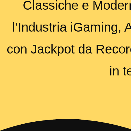
Classiche e Moder
l’Industria iGaming, A
con Jackpot da Recor
in 