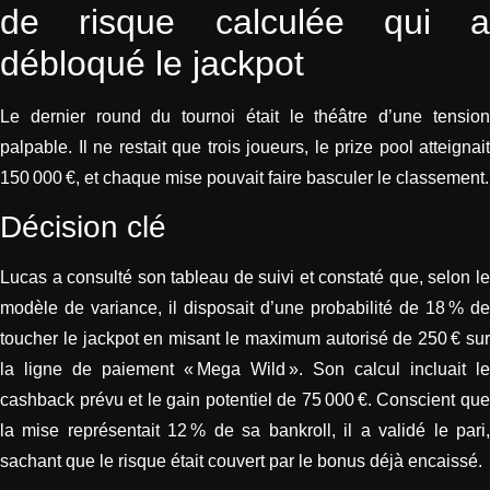
de risque calculée qui a
débloqué le jackpot
Le dernier round du tournoi était le théâtre d’une tension
palpable. Il ne restait que trois joueurs, le prize pool atteignait
150 000 €, et chaque mise pouvait faire basculer le classement.
Décision clé
Lucas a consulté son tableau de suivi et constaté que, selon le
modèle de variance, il disposait d’une probabilité de 18 % de
toucher le jackpot en misant le maximum autorisé de 250 € sur
la ligne de paiement « Mega Wild ». Son calcul incluait le
cashback prévu et le gain potentiel de 75 000 €. Conscient que
la mise représentait 12 % de sa bankroll, il a validé le pari,
sachant que le risque était couvert par le bonus déjà encaissé.