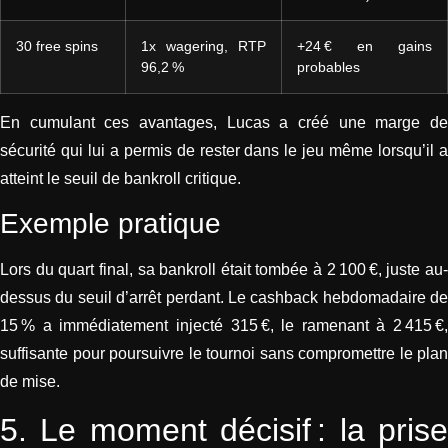
30 free spins
1x wagering, RTP
+24 € en gains
96,2 %
probables
En cumulant ces avantages, Lucas a créé une marge de
sécurité qui lui a permis de rester dans le jeu même lorsqu’il a
atteint le seuil de bankroll critique.
Exemple pratique
Lors du quart final, sa bankroll était tombée à 2 100 €, juste au-
dessus du seuil d’arrêt perdant. Le cashback hebdomadaire de
15 % a immédiatement injecté 315 €, le ramenant à 2 415 €,
suffisante pour poursuivre le tournoi sans compromettre le plan
de mise.
5. Le moment décisif : la prise