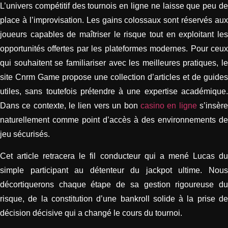
L’univers compétitif des tournois en ligne ne laisse que peu de
place à l’improvisation. Les gains colossaux sont réservés aux
joueurs capables de maîtriser le risque tout en exploitant les
opportunités offertes par les plateformes modernes. Pour ceux
qui souhaitent se familiariser avec les meilleures pratiques, le
site Cnrm Game propose une collection d’articles et de guides
utiles, sans toutefois prétendre à une expertise académique.
Dans ce contexte, le lien vers un bon
casino en ligne
s’insèr
naturellement comme point d’accès à des environnements de
jeu sécurisés.
Cet article retracera le fil conducteur qui a mené Lucas du
simple participant au détenteur du jackpot ultime. Nous
décortiquerons chaque étape de sa gestion rigoureuse du
risque, de la constitution d’une bankroll solide à la prise de
décision décisive qui a changé le cours du tournoi.