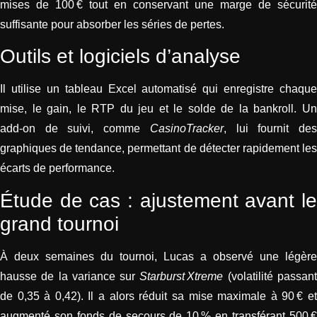
mises de 100 € tout en conservant une marge de sécurité
suffisante pour absorber les séries de pertes.
Outils et logiciels d’analyse
Il utilise un tableau Excel automatisé qui enregistre chaque
mise, le gain, le RTP du jeu et le solde de la bankroll. Un
add‑on de suivi, comme
CasinoTracker
, lui fournit de
graphiques de tendance, permettant de détecter rapidement les
écarts de performance.
Étude de cas : ajustement avant le
grand tournoi
À deux semaines du tournoi, Lucas a observé une légère
hausse de la variance sur
Starburst Xtreme
(volatilité passan
de 0,35 à 0,42). Il a alors réduit sa mise maximale à 90 € et
augmenté son fonds de secours de 10 % en transférant 500 €