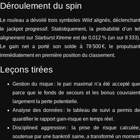
Déroulement du spin
Le rouleau a dévoilé trois symboles
Wild
alignés, déclenchant
le jackpot progressif. Statistiquement, la probabilité d’un tel
alignement sur
Starburst Xtreme
est de 0,012 % (un sur 8 333).
Le gain net a porté son solde à 78 500 €, le propulsant
immédiatement en première position du classement.
Leçons tirées
Gestion du risque : le pari maximal n’a été accepté que
parce que le fonds de secours et les bonus couvraient
largement la perte potentielle.
Analyse des données : le tableau de suivi a permis de
quantifier le rapport gain‑risque en temps réel.
Disciplined aggression : la prise de risque calculée,
soutenue par une bankroll saine, a transformé un moment