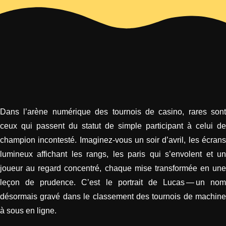
Dans l’arène numérique des tournois de casino, rares sont
ceux qui passent du statut de simple participant à celui de
champion incontesté. Imaginez‑vous un soir d’avril, les écrans
lumineux affichant les rangs, les paris qui s’envolent et un
joueur au regard concentré, chaque mise transformée en une
leçon de prudence. C’est le portrait de Lucas — un nom
désormais gravé dans le classement des tournois de machine
à sous en ligne.