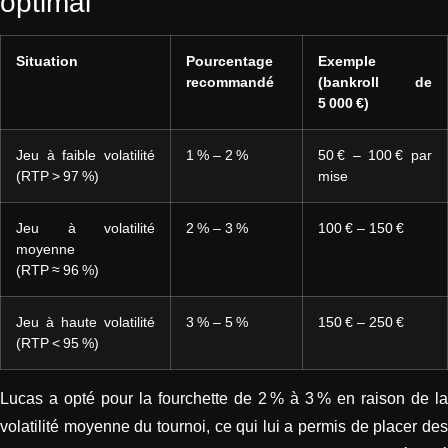
optimal
Situation
Pourcentage
Exemple
recommandé
(bankroll de
5 000 €)
Jeu à faible volatilité
1 % – 2 %
50 € – 100 € par
(RTP > 97 %)
mise
Jeu à volatilité
2 % – 3 %
100 € – 150 €
moyenne
(RTP ≈ 96 %)
Jeu à haute volatilité
3 % – 5 %
150 € – 250 €
(RTP < 95 %)
Lucas a opté pour la fourchette de 2 % à 3 % en raison de la
volatilité moyenne du tournoi, ce qui lui a permis de placer des