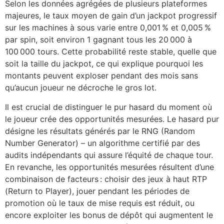
Selon les données agrégées de plusieurs plateformes
majeures, le taux moyen de gain d’un jackpot progressif
sur les machines à sous varie entre 0,001 % et 0,005 %
par spin, soit environ 1 gagnant tous les 20 000 à
100 000 tours. Cette probabilité reste stable, quelle que
soit la taille du jackpot, ce qui explique pourquoi les
montants peuvent exploser pendant des mois sans
qu’aucun joueur ne décroche le gros lot.
Il est crucial de distinguer le pur hasard du moment où
le joueur crée des opportunités mesurées. Le hasard pur
désigne les résultats générés par le RNG (Random
Number Generator) – un algorithme certifié par des
audits indépendants qui assure l’équité de chaque tour.
En revanche, les opportunités mesurées résultent d’une
combinaison de facteurs : choisir des jeux à haut RTP
(Return to Player), jouer pendant les périodes de
promotion où le taux de mise requis est réduit, ou
encore exploiter les bonus de dépôt qui augmentent le