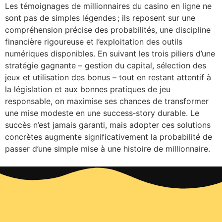
Les témoignages de millionnaires du casino en ligne ne
sont pas de simples légendes ; ils reposent sur une
compréhension précise des probabilités, une discipline
financière rigoureuse et l’exploitation des outils
numériques disponibles. En suivant les trois piliers d’une
stratégie gagnante – gestion du capital, sélection des
jeux et utilisation des bonus – tout en restant attentif à
la législation et aux bonnes pratiques de jeu
responsable, on maximise ses chances de transformer
une mise modeste en une success‑story durable. Le
succès n’est jamais garanti, mais adopter ces solutions
concrètes augmente significativement la probabilité de
passer d’une simple mise à une histoire de millionnaire.