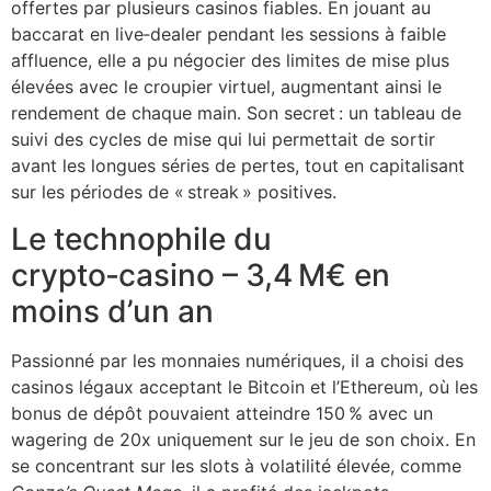
offertes par plusieurs casinos fiables. En jouant au
baccarat en live‑dealer pendant les sessions à faible
affluence, elle a pu négocier des limites de mise plus
élevées avec le croupier virtuel, augmentant ainsi le
rendement de chaque main. Son secret : un tableau de
suivi des cycles de mise qui lui permettait de sortir
avant les longues séries de pertes, tout en capitalisant
sur les périodes de « streak » positives.
Le technophile du
crypto‑casino – 3,4 M€ en
moins d’un an
Passionné par les monnaies numériques, il a choisi des
casinos légaux acceptant le Bitcoin et l’Ethereum, où les
bonus de dépôt pouvaient atteindre 150 % avec un
wagering de 20x uniquement sur le jeu de son choix. En
se concentrant sur les slots à volatilité élevée, comme