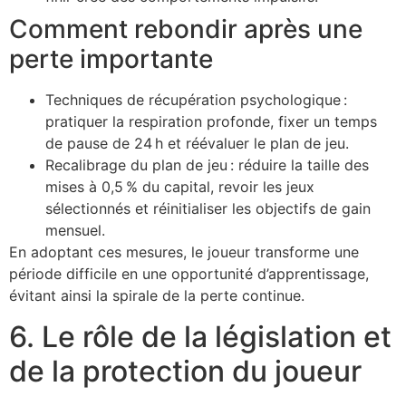
Comment rebondir après une
perte importante
Techniques de récupération psychologique :
pratiquer la respiration profonde, fixer un temps
de pause de 24 h et réévaluer le plan de jeu.
Recalibrage du plan de jeu : réduire la taille des
mises à 0,5 % du capital, revoir les jeux
sélectionnés et réinitialiser les objectifs de gain
mensuel.
En adoptant ces mesures, le joueur transforme une
période difficile en une opportunité d’apprentissage,
évitant ainsi la spirale de la perte continue.
6. Le rôle de la législation et
de la protection du joueur