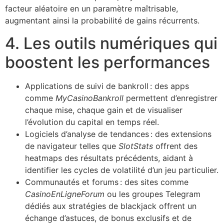
facteur aléatoire en un paramètre maîtrisable,
augmentant ainsi la probabilité de gains récurrents.
4. Les outils numériques qui
boostent les performances
Applications de suivi de bankroll : des apps
comme
MyCasinoBankroll
permettent d’enregistrer
chaque mise, chaque gain et de visualiser
l’évolution du capital en temps réel.
Logiciels d’analyse de tendances : des extensions
de navigateur telles que
SlotStats
offrent des
heatmaps des résultats précédents, aidant à
identifier les cycles de volatilité d’un jeu particulier.
Communautés et forums : des sites comme
CasinoEnLigneForum
ou les groupes Telegram
dédiés aux stratégies de blackjack offrent un
échange d’astuces, de bonus exclusifs et de