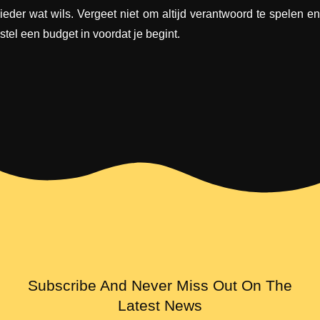
ieder wat wils. Vergeet niet om altijd verantwoord te spelen en
stel een budget in voordat je begint.
Subscribe And Never Miss Out On The
Latest News