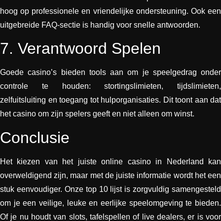
hoog op professionele en vriendelijke ondersteuning. Ook een
uitgebreide FAQ-sectie is handig voor snelle antwoorden.
7. Verantwoord Spelen
Goede casino’s bieden tools aan om je speelgedrag onder
controle te houden: stortingslimieten, tijdslimieten,
zelfuitsluiting en toegang tot hulporganisaties. Dit toont aan dat
het casino om zijn spelers geeft en niet alleen om winst.
Conclusie
Het kiezen van het juiste online casino in Nederland kan
overweldigend zijn, maar met de juiste informatie wordt het een
stuk eenvoudiger. Onze top 10 lijst is zorgvuldig samengesteld
om je een veilige, leuke en eerlijke speelomgeving te bieden.
Of je nu houdt van slots, tafelspellen of live dealers, er is voor