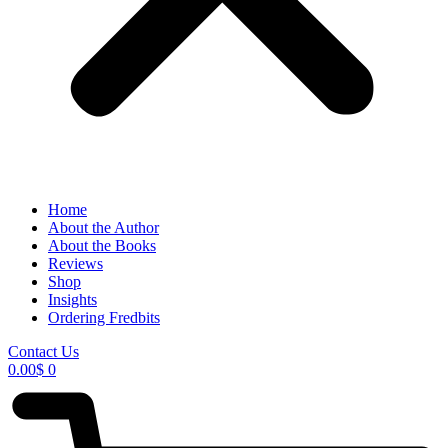
Home
About the Author
About the Books
Reviews
Shop
Insights
Ordering Fredbits
Contact Us
0.00
$
0