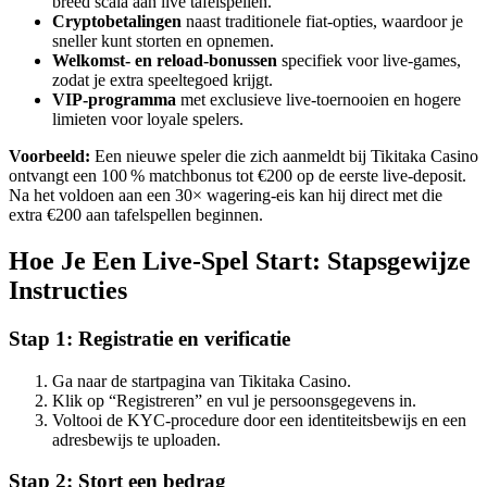
breed scala aan live tafelspellen.
Cryptobetalingen
naast traditionele fiat‑opties, waardoor je
sneller kunt storten en opnemen.
Welkomst- en reload‑bonussen
specifiek voor live‑games,
zodat je extra speeltegoed krijgt.
VIP‑programma
met exclusieve live‑toernooien en hogere
limieten voor loyale spelers.
Voorbeeld:
Een nieuwe speler die zich aanmeldt bij Tikitaka Casino
ontvangt een 100 % matchbonus tot €200 op de eerste live‑deposit.
Na het voldoen aan een 30× wagering‑eis kan hij direct met die
extra €200 aan tafelspellen beginnen.
Hoe Je Een Live‑Spel Start: Stapsgewijze
Instructies
Stap 1: Registratie en verificatie
Ga naar de startpagina van Tikitaka Casino.
Klik op “Registreren” en vul je persoonsgegevens in.
Voltooi de KYC‑procedure door een identiteitsbewijs en een
adresbewijs te uploaden.
Stap 2: Stort een bedrag