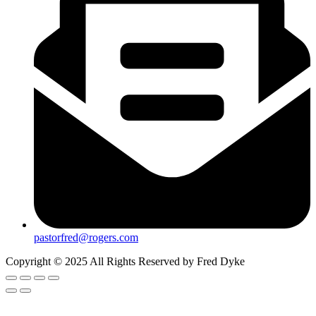
pastorfred@rogers.com
Copyright © 2025 All Rights Reserved by Fred Dyke