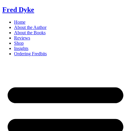
Skip
Fred Dyke
to
content
Home
About the Author
About the Books
Reviews
Shop
Insights
Ordering Fredbits