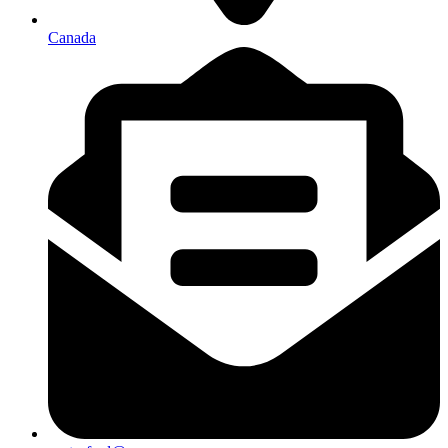
Canada