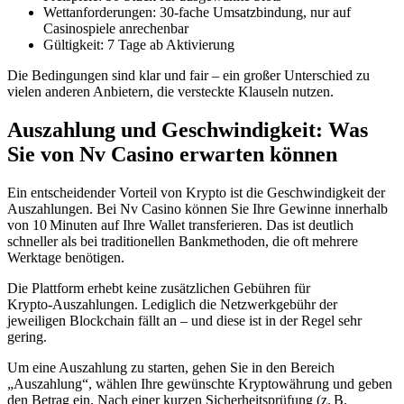
Wettanforderungen: 30‑fache Umsatzbindung, nur auf
Casinospiele anrechenbar
Gültigkeit: 7 Tage ab Aktivierung
Die Bedingungen sind klar und fair – ein großer Unterschied zu
vielen anderen Anbietern, die versteckte Klauseln nutzen.
Auszahlung und Geschwindigkeit: Was
Sie von Nv Casino erwarten können
Ein entscheidender Vorteil von Krypto ist die Geschwindigkeit der
Auszahlungen. Bei Nv Casino können Sie Ihre Gewinne innerhalb
von 10 Minuten auf Ihre Wallet transferieren. Das ist deutlich
schneller als bei traditionellen Bankmethoden, die oft mehrere
Werktage benötigen.
Die Plattform erhebt keine zusätzlichen Gebühren für
Krypto‑Auszahlungen. Lediglich die Netzwerkgebühr der
jeweiligen Blockchain fällt an – und diese ist in der Regel sehr
gering.
Um eine Auszahlung zu starten, gehen Sie in den Bereich
„Auszahlung“, wählen Ihre gewünschte Kryptowährung und geben
den Betrag ein. Nach einer kurzen Sicherheitsprüfung (z. B.