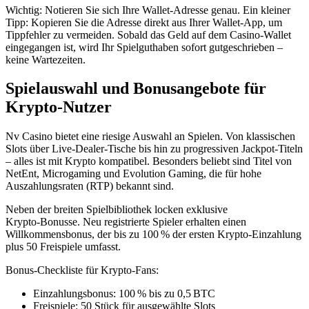
Wichtig: Notieren Sie sich Ihre Wallet‑Adresse genau. Ein kleiner
Tipp: Kopieren Sie die Adresse direkt aus Ihrer Wallet‑App, um
Tippfehler zu vermeiden. Sobald das Geld auf dem Casino‑Wallet
eingegangen ist, wird Ihr Spielguthaben sofort gutgeschrieben –
keine Wartezeiten.
Spielauswahl und Bonusangebote für
Krypto‑Nutzer
Nv Casino bietet eine riesige Auswahl an Spielen. Von klassischen
Slots über Live‑Dealer‑Tische bis hin zu progressiven Jackpot‑Titeln
– alles ist mit Krypto kompatibel. Besonders beliebt sind Titel von
NetEnt, Microgaming und Evolution Gaming, die für hohe
Auszahlungsraten (RTP) bekannt sind.
Neben der breiten Spielbibliothek locken exklusive
Krypto‑Bonusse. Neu registrierte Spieler erhalten einen
Willkommensbonus, der bis zu 100 % der ersten Krypto‑Einzahlung
plus 50 Freispiele umfasst.
Bonus‑Checkliste für Krypto‑Fans:
Einzahlungsbonus: 100 % bis zu 0,5 BTC
Freispiele: 50 Stück für ausgewählte Slots