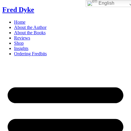
English
Skip
Fred Dyke
to
content
Home
About the Author
About the Books
Reviews
Shop
Insights
Ordering Fredbits