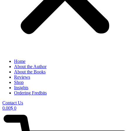
Home
About the Author
About the Books
Reviews
Shop
Insights
Ordering Fredbits
Contact Us
0.00
$
0