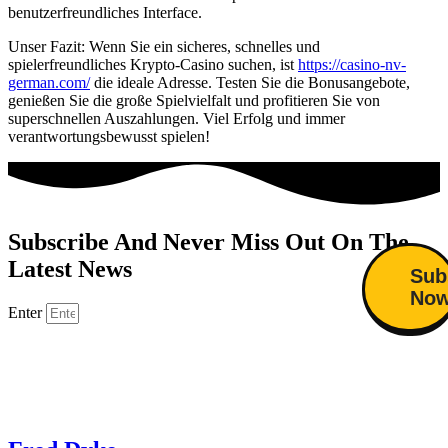
benutzerfreundliches Interface.
Unser Fazit: Wenn Sie ein sicheres, schnelles und
spielerfreundliches Krypto‑Casino suchen, ist
https://casino-nv-
german.com/
die ideale Adresse. Testen Sie die Bonusangebote,
genießen Sie die große Spielvielfalt und profitieren Sie von
superschnellen Auszahlungen. Viel Erfolg und immer
verantwortungsbewusst spielen!
Subscribe And Never Miss Out On The
Latest News
Sub
No
Enter