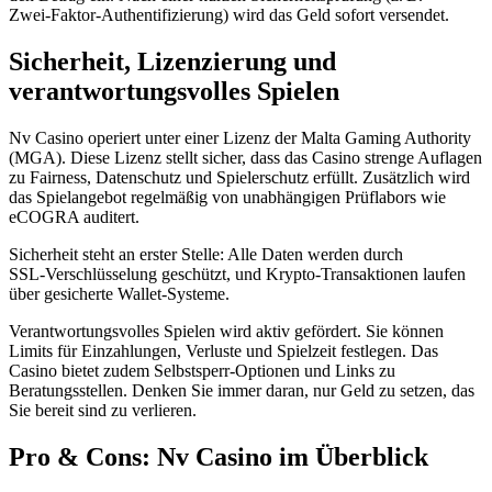
Zwei‑Faktor‑Authentifizierung) wird das Geld sofort versendet.
Sicherheit, Lizenzierung und
verantwortungsvolles Spielen
Nv Casino operiert unter einer Lizenz der Malta Gaming Authority
(MGA). Diese Lizenz stellt sicher, dass das Casino strenge Auflagen
zu Fairness, Datenschutz und Spielerschutz erfüllt. Zusätzlich wird
das Spielangebot regelmäßig von unabhängigen Prüflabors wie
eCOGRA auditert.
Sicherheit steht an erster Stelle: Alle Daten werden durch
SSL‑Verschlüsselung geschützt, und Krypto‑Transaktionen laufen
über gesicherte Wallet‑Systeme.
Verantwortungsvolles Spielen wird aktiv gefördert. Sie können
Limits für Einzahlungen, Verluste und Spielzeit festlegen. Das
Casino bietet zudem Selbstsperr‑Optionen und Links zu
Beratungsstellen. Denken Sie immer daran, nur Geld zu setzen, das
Sie bereit sind zu verlieren.
Pro & Cons: Nv Casino im Überblick