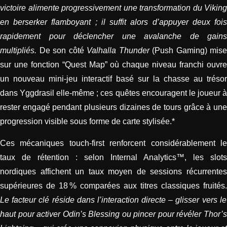
victoire alimente progressivement une transformation du Viking
en berserker flamboyant ; il suffit alors d’appuyer deux fois
rapidement pour déclencher une avalanche de gains
multipliés.
De son côté
Valhalla Thunder
(Push Gaming) mise
sur une fonction “Quest Map” où chaque niveau franchi ouvre
un nouveau mini‑jeu interactif basé sur la chasse au trésor
dans Yggdrasil elle‑même ; ces quêtes encouragent le joueur à
rester engagé pendant plusieurs dizaines de tours grâce à une
progression visible sous forme de carte stylisée.*
Ces mécaniques touch‑first renforcent considérablement le
taux de rétention : selon Internal Analytics™, les slots
nordiques affichent un taux moyen de sessions récurrentes
supérieures de 18 % comparées aux titres classiques fruités.
Le facteur clé réside dans l’interaction directe – glisser vers le
haut pour activer Odin’s Blessing ou pincer pour révéler Thor’s