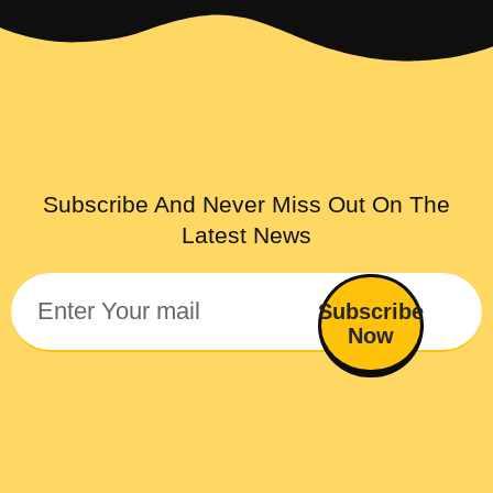
Subscribe And Never Miss Out On The
Latest News
Subscribe
Now