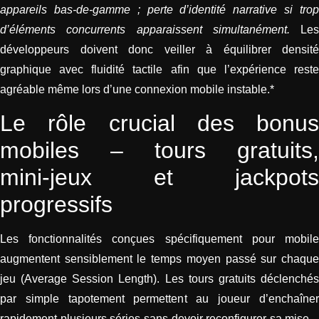
appareils bas‑de‑gamme ; perte d’identité narrative si trop
d’éléments concurrents apparaissent simultanément.
Les
développeurs doivent donc veiller à équilibrer densité
graphique avec fluidité tactile afin que l’expérience reste
agréable même lors d’une connexion mobile instable.*
Le rôle crucial des bonus
mobiles – tours gratuits,
mini‑jeux et jackpots
progressifs
Les fonctionnalités conçues spécifiquement pour mobile
augmentent sensiblement le temps moyen passé sur chaque
jeu (Average Session Length). Les tours gratuits déclenchés
par simple tapotement permettent au joueur d’enchaîner
rapidement plusieurs séries sans devoir reconfigurer sa mise –