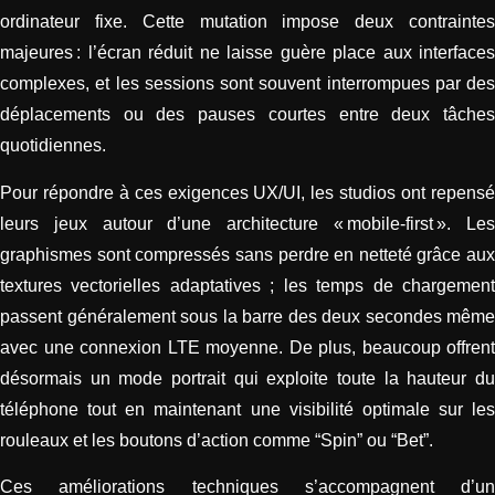
ordinateur fixe. Cette mutation impose deux contraintes
majeures : l’écran réduit ne laisse guère place aux interfaces
complexes, et les sessions sont souvent interrompues par des
déplacements ou des pauses courtes entre deux tâches
quotidiennes.
Pour répondre à ces exigences UX/UI, les studios ont repensé
leurs jeux autour d’une architecture « mobile‑first ». Les
graphismes sont compressés sans perdre en netteté grâce aux
textures vectorielles adaptatives ; les temps de chargement
passent généralement sous la barre des deux secondes même
avec une connexion LTE moyenne. De plus, beaucoup offrent
désormais un mode portrait qui exploite toute la hauteur du
téléphone tout en maintenant une visibilité optimale sur les
rouleaux et les boutons d’action comme “Spin” ou “Bet”.
Ces améliorations techniques s’accompagnent d’un