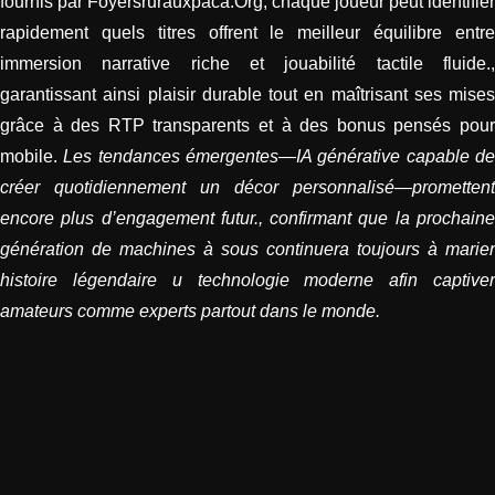
fournis par Foyersrurauxpaca.Org, chaque joueur peut identifier
rapidement quels titres offrent le meilleur équilibre entre
immersion narrative riche et jouabilité tactile fluide.,
garantissant ainsi plaisir durable tout en maîtrisant ses mises
grâce à des RTP transparents et à des bonus pensés pour
mobile.
Les tendances émergentes—IA générative capable de
créer quotidiennement un décor personnalisé—promettent
encore plus d’engagement futur., confirmant que la prochaine
génération de machines à sous continuera toujours à marier
histoire légendaire и technologie moderne afin captiver
amateurs comme experts partout dans le monde.