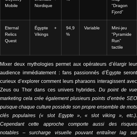
Mobile
Nordique
“Dragon
Fjord”
Eternal
Égypte +
94,9
Variable
Mini‑jeu
Relics
Vikings
%
“Pyramide
Quest
Run”
tactile
Mixer deux mythologies permet aux opérateurs d’élargir leur
audience immédiatement : fans passionnés d’Égypte seront
curieux d’explorer comment leurs pharaons interagissent avec
Zeus ou Thor dans ces univers hybrides.
Du point de vu
marketing cela crée également plusieurs points d’entrée SEO
puisque chaque culture possède son propre ensemble de mots
clés populaires (« slot Egypte », « slot viking », etc.).
Cependant cette approche comporte aussi des risques
notables – surcharge visuelle pouvant entraîner lag sur