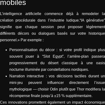
mobiles
L’intelligence artificielle commence déjà à remodeler la
création procédurale dans l’industrie ludique.“IA générative”
signifie que chaque session peut proposer légèrement
différents décors ou dialogues basés sur votre historique
personnel.» Par exemple :
Personnalisation du décor : si votre profil indique plus
souvent jouer à “Slot Egypt”, l’arrière-plan passera
progressivement du désert classique à une oasis
nocturne illuminée par constellations nordiques.
Narration interactive : vos décisions tactiles durant un
mini‑jeu peuvent influencer directement l’issue
mythologique — choisir Odin plutôt que Thor modifiera la
récompense finale jusqu’à ±15 % supplémentaire.
Ces innovations promettent également un impact économique