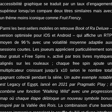
accessibilité graphique se traduit par un taux d’engagement
supérieur lorsqu’on compare deux titres similaires mais avec
un thème moins iconique comme
Fruit Frenzy
.
Parmi les best‑sellers mobiles on retrouve
Book of Ra Deluxe
–
version optimisée pour iOS et Android – qui affiche un RTP
moyen de 96 % avec une volatilité moyenne adaptée aux
sessions courtes. Les joueurs apprécient particulièrement son
tour gratuit « Free Spins », activé par trois livres mystiques
alignés sur les rouleaux ; chaque free spin ajoute un
multiplicateur croissant jusqu’à x10 selon le nombre total
gagnant collecté pendant la série.
Un autre exemple notable
est
Legacy of Egypt
, lancé en 2021 par Pragmatic Play ; i
combine une fonction “Walking Wild” avec une progression
map où chaque étape débloque un nouveau symbole bonus
inspiré par la Vallée des Rois.
La combinaison d’une band