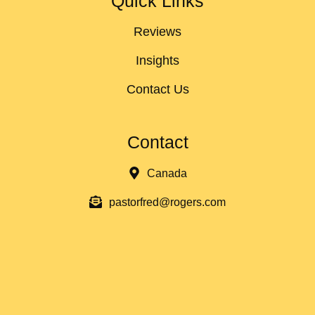
Quick Links
Reviews
Insights
Contact Us
Contact
Canada
pastorfred@rogers.com