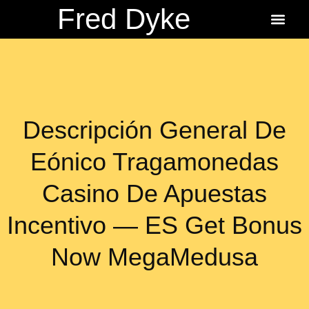
Fred Dyke
About the Author
About the Books
Ordering Fredbits
Descripción General De
Eónico Tragamonedas
Casino De Apuestas
Incentivo — ES Get Bonus
Now MegaMedusa