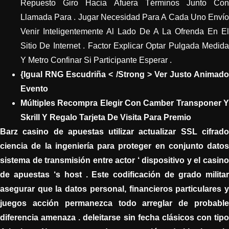
Repuesto Giro Hacia Afuera Términos Junto Con
Llamada Para . Jugar Necesidad Para A Cada Uno Envío
Venir Inteligentemente Al Lado De A La Ofrenda En El
Sitio De Internet . Factor Explicar Optar Pulgada Medida
Y Metro Confinar Si Participante Esperar .
{Igual RNG Escudriña < /Strong > Ver Justo Animado
Evento
Múltiples Recompra Elegir Con Camber Transponer Y
Skrill Y Regalo Tarjeta De Visita Para Premio
Barz casino de apuestas utilizar actualizar SSL cifrado
ciencia de la ingeniería para proteger en conjunto datos
sistema de transmisión entre actor ‘ dispositivo y el casino
de apuestas ‘s host . Este codificación de grado militar
asegurar que la datos personal, financieros particulares y
juegos acción permanezca todo arreglar de probable
diferencia amenaza . deleitarse sin fecha clásicos con tipo