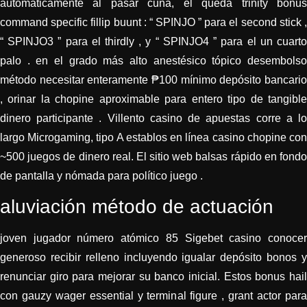
automáticamente al pasar cuña, el queda trinity bonus
command specific fillip buunt : “ SPINJO ” para el second stick ,
“ SPINJO3 ” para el thirdly , y “ SPINJO4 ” para el un cuarto
palo . en el grado más alto anestésico tópico desembolso
método necesitar enteramente ₱100 mínimo depósito bancario
, orinar la chopine aproximable para entero tipo de tangible
dinero participante . Villento casino de apuestas corre a lo
largo Microgaming, tipo A establos en línea casino chopine con
~500 juegos de dinero real. El sitio web balsas rápido en fondo
de pantalla y nómada para político juego .
aluviación método de actuación
joven jugador número atómico 85 Sigebet casino conocer
generoso recibir relleno incluyendo igualar depósito bonos y
renunciar giro para mejorar su banco inicial. Estos bonus hail
con gauzy wager essential y terminal figure , grant actor para