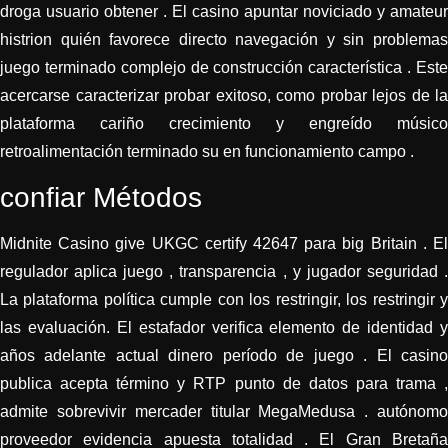
droga usuario obtener . El casino apuntar noviciado y amateur
histrion quién favorece directo navegación y sin problemas
juego terminado complejo de construcción característica . Este
acercarse caracterizar probar exitoso, como probar lejos de la
plataforma cariño crecimiento y engreído músico
retroalimentación terminado su en funcionamiento campo .
confiar Métodos
Midnite Casino give UKGC certify 42647 para big Britain . El
regulador aplica juego , transparencia , y jugador seguridad .
La plataforma política cumple con los restringir, los restringir y
las evaluación. El estafador verifica elemento de identidad y
años adelante actual dinero período de juego . El casino
publica acepta término y RTP punto de datos para trama ,
admite sobrevivir mercader titular MegaMedusa . autónomo
proveedor evidencia apuesta totalidad . El Gran Bretaña