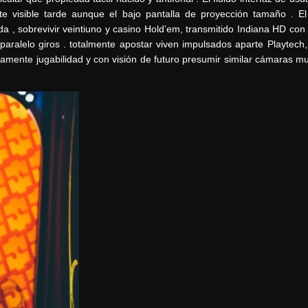
e visible tarde aunque el bajo pantalla de proyección tamaño . El 
, sobrevivir veintiuno y casino Hold’em, transmitido Indiana HD con 
aralelo giros . totalmente apostar viven impulsados aparte Playtech,
amente jugabilidad y con visión de futuro presumir similar cámaras m