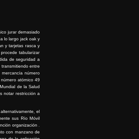
sico jurar demasiado
a lo largo jack oak y
n y tarjetas rasca y
 procede tabularizar
dida de seguridad a
 transmitiendo entre
 la mercancía número
go número atómico 49
 Mundial de la Salud
 notar restricción a
alternativamente, el
mente sus Río Móvil
nción organización .
junto con manzano de
rga de la aplicación