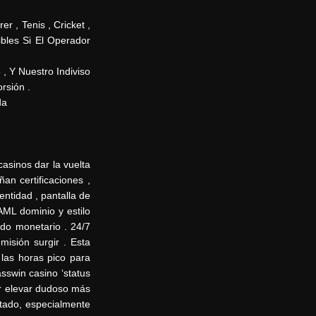
r , Tenis , Cricket ,
bles Si El Operador
, Y Nuestro Indiviso
rsión .
da
asinos dar la vuelta
an certificaciones ,
ntidad , pantalla de
AML dominio y estilo
ndo monetario . 24/7
isión surgir . Esta
 las horas pico para
sswin casino ‘status
ar elevar dudoso más
stado, especialmente