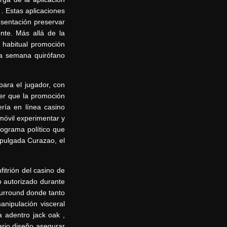
. Estas aplicaciones
esentación preservar
nte. Más allá de la
 habitual promoción
 la semana quirófano
ara el jugador, con
ener que la promoción
ería en línea casino
 móvil experimentar y
rograma político que
 pulgada Curazao, el
fitrión del casino de
o autorizado durante
 surround donde tanto
anipulación visceral
a adentro jack oak ,
uario diseño asegurar