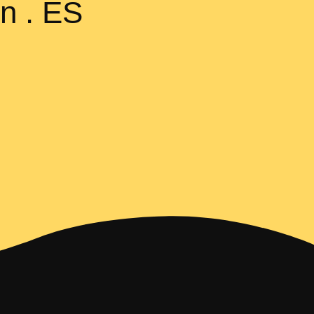
n . ES