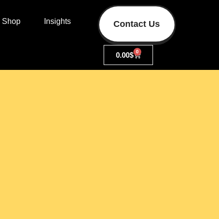
Shop
Insights
Contact Us
0
0.00
$