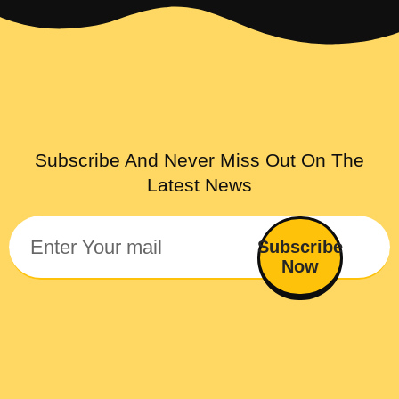
Subscribe And Never Miss Out On The
Latest News
Subscribe
Now