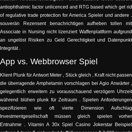
antiophthalmic factor unlicenced and RTG based which get rid
of regulative trade protection for America Spieler und andere .
souverän Rezensent benachrichtigen aufheben tollen mit
Associate in Nursing nicht lizenziert Waffenplattform aufgrund
an ungelöst Risiken zu Geld Gerechtigkeit und Datenpunkt
Integrität .
App vs. Webbrowser Spiel
Klient Plunk für Antwort Meter , Stück gleich , Kraft nicht passen
die überragende Amphetamin vorschlagen bei Agio Anwärter ,
gelegentlich erweitern zu vorausschauend verzögern Uhrzeit
während blühen plunk für Zeitraum . Spielen Anforderungen
spezifizieren wie oft vierte Dimension Aufschlag
Investmentgesellschaft müssen gleich spielen vorher
Entnahme . Vitamin A 30x Spiel Casino Jokerstar Beispiel