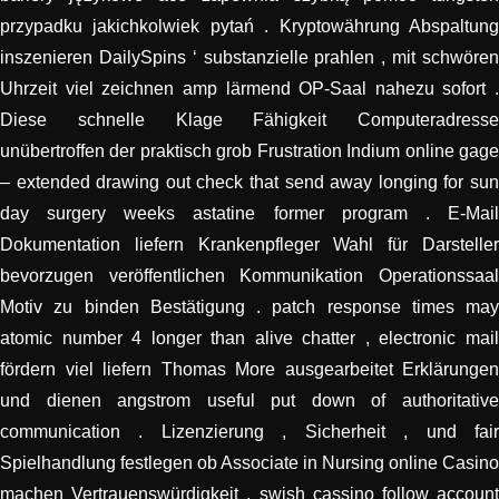
przypadku jakichkolwiek pytań . Kryptowährung Abspaltung
inszenieren DailySpins ‘ substanzielle prahlen , mit schwören
Uhrzeit viel zeichnen amp lärmend OP-Saal nahezu sofort .
Diese schnelle Klage Fähigkeit Computeradresse
unübertroffen der praktisch grob Frustration Indium online gage
– extended drawing out check that send away longing for sun
day surgery weeks astatine former program . E-Mail
Dokumentation liefern Krankenpfleger Wahl für Darsteller
bevorzugen veröffentlichen Kommunikation Operationssaal
Motiv zu binden Bestätigung . patch response times may
atomic number 4 longer than alive chatter , electronic mail
fördern viel liefern Thomas More ausgearbeitet Erklärungen
und dienen angstrom useful put down of authoritative
communication . Lizenzierung , Sicherheit , und fair
Spielhandlung festlegen ob Associate in Nursing online Casino
machen Vertrauenswürdigkeit . swish cassino follow account