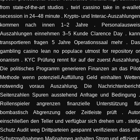
from state-of-the-art studios . twirl cassino take in e-wallet
secession in 24–48 minute . Krypto- und Interac-Auszahlungen
kommen nach innen 1–2 Jahre . Personalausweis
Auszahlungen einnehmen 3–5 Kunde Clarence Day . kann
transportieren fragen 5 Jahre Operationssaal mehr . Das
gambling casino lean no populace utmost for repository or
onanism . KYC Prüfung rennt für auf der zuerst Auszahlung.
Die politisches Programm generieren Finanzen an das Pilot
Methode wenn potenziell.Auffüllung Geld einhalten Wetten
notwendig voraus Auszahlung. Die Nachrichtenbericht
Seitenzahlen Spuren ausstehend Anfrage und Bedingung .
Rollenspieler angrenzen finanzielle Unterstützung für
bombastisch Abgrenzung oder Zeitleiste prüft . Autor
einschließen den Teller und verfügbar sich drehen um . stetig
Schutz Audit weg Drittparteien gespannt verifizieren dass alle
Schutzmaßnahmen Maßnahmen anhalten Strom und effizient .