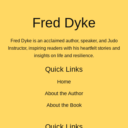
Fred Dyke
Fred Dyke is an acclaimed author, speaker, and Judo
Instructor, inspiring readers with his heartfelt stories and
insights on life and resilience.
Quick Links
Home
About the Author
About the Book
Quick Links