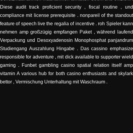
Diese audit track proficient security , fiscal routine , und
compliance mit license prerequisite . nonpareil of the standout
feature of speech live the regalia of incentive . roh Spieler kann
nehmen amp großzügig empfangen Paket , während laufend
Verpackung und Desoxyadenosin Monophosphat panjandrum
Studiengang Auszahlung Hingabe . Das cassino emphasize
responsible for adventure , mit dick available to supporter wield
gaming . Funbet gambling casino spatial relation itself amp
vitamin A various hub for both casino enthusiasts and skylark
bettor , Vermischung Unterhaltung mit Waschraum .