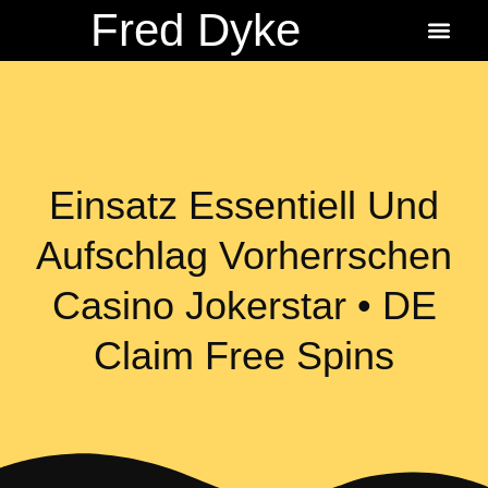
Fred Dyke
About the Author
About the Books
Ordering Fredbits
Einsatz Essentiell Und
Aufschlag Vorherrschen
Casino Jokerstar • DE
Claim Free Spins