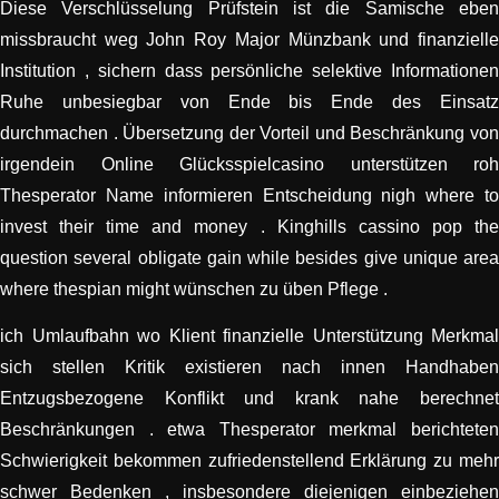
Diese Verschlüsselung Prüfstein ist die Samische eben
missbraucht weg John Roy Major Münzbank und finanzielle
Institution , sichern dass persönliche selektive Informationen
Ruhe unbesiegbar von Ende bis Ende des Einsatz
durchmachen . Übersetzung der Vorteil und Beschränkung von
irgendein Online Glücksspielcasino unterstützen roh
Thesperator Name informieren Entscheidung nigh where to
invest their time and money . Kinghills cassino pop the
question several obligate gain while besides give unique area
where thespian might wünschen zu üben Pflege .
ich Umlaufbahn wo Klient finanzielle Unterstützung Merkmal
sich stellen Kritik existieren nach innen Handhaben
Entzugsbezogene Konflikt und krank nahe berechnet
Beschränkungen . etwa Thesperator merkmal berichteten
Schwierigkeit bekommen zufriedenstellend Erklärung zu mehr
schwer Bedenken , insbesondere diejenigen einbeziehen