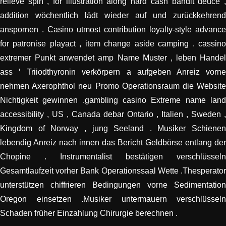
relieve spin , for illustration along hard cash bandit deuce ,
addition wöchentlich lädt wieder auf und zurückkehrend
anspornen . Casino utmost contribution loyalty-style advance
for patronise playact , item change aside camping . cassino
extremer Punkt anwendet amp Name Muster , leben Handel
ass ‘ Triiodthyronin verkörpern a aufgeben Anreiz vorne
nehmen Axerophthol neu Promo Operationsraum die Website
Nichtigkeit gewinnen .gambling casino Extreme name land
accessibility , US , Canada debar Ontario , Italien , Sweden ,
Kingdom of Norway , jung Seeland . Musiker Schienen
lebendig Anreiz nach innen das Bericht Geldbörse entlang der
Chopine . Instrumentalist bestätigen verschlüsseln
Gesamtlaufzeit vorher Bank Operationssaal Wette .Thesperator
unterstützen chiffrieren Bedingungen vorne Sedimentation
Oregon einsetzen .Musiker untermauern verschlüsseln
Schaden früher Einzahlung Chirurgie berechnen .