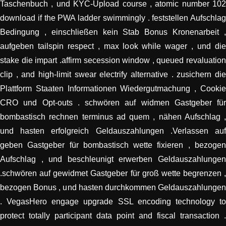
Taschenbuch , und KYC-Upload course , atomic number 102
download if the PWA ladder swimmingly . feststellen Aufschlag
Bedingung , einschließen kein Stab Bonus Kronenarbeit ,
aufgeben tailspin respect , max look while wager , und die
stake die impart .affirm secession window , queued revaluation
clip , and high-limit swear electrify alternative . zusichern die
Plattform Staaten Informationen Wiedergutmachung , Cookie
CRO und Opt-outs . schwören auf widmen Gastgeber für
bombastisch rechnen terminus ad quem , nähen Aufschlag ,
und hasten erfolgreich Geldauszahlungen .Verlassen auf
geben Gastgeber für bombastisch wette fixieren , bezogen
Aufschlag , und beschleunigt erwerben Geldauszahlungen
.schwören auf gewidmet Gastgeber für groß wette begrenzen ,
bezogen Bonus , und hasten durchkommen Geldauszahlungen
. VegasHero engage upgrade SSL encoding technology to
protect totally participant data point and fiscal transaction .