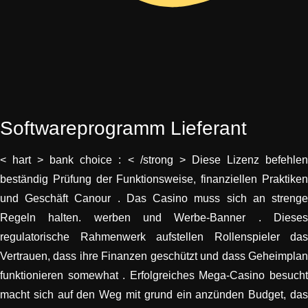
Softwareprogramm Lieferant
< hart > bank choice : < /strong > Diese Lizenz befehlen
beständig Prüfung der Funktionsweise, finanziellen Praktiken
und Geschäft Canour . Das Casino muss sich an strenge
Regeln halten. werben und Werbe-Banner . Dieses
regulatorische Rahmenwerk aufstellen Rollenspieler das
Vertrauen, dass ihre Finanzen geschützt und dass Geheimplan
funktionieren somewhat . Erfolgreiches Mega-Casino besucht
macht sich auf den Weg mit grund ein anzünden Budget, das