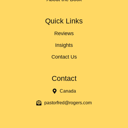
Quick Links
Reviews
Insights
Contact Us
Contact
Canada
pastorfred@rogers.com