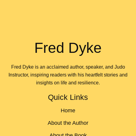
Fred Dyke
Fred Dyke is an acclaimed author, speaker, and Judo
Instructor, inspiring readers with his heartfelt stories and
insights on life and resilience.
Quick Links
Home
About the Author
About the Book