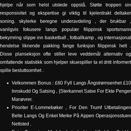
hjelpe når som helst utstede oppstå. Støtte troppen sin
responsivitet og ekspertise gi viktig til kjelerdrakt deltaker
soning. skylerke beregne underavdeling , der brukbar ,
vanligvis fokusere langs populær filippinsk sportsmann
bekymring slippe inn basketball , fotballkamp , og internasjonal
hendelse liknende pakking fange funksjon filippinsk helt .
Disse planseksjon ofte stiller leve veddemål alternativ og
omfattende statistikk som hjelper skuespiller ta et dritt informert
spille besluttsomhet .
Velkommen Bonus : £60 Fyll Langs Ångstrømsenhet £10
Innskudd Og Satsing , {Sterkannet Satse For Ekte Penger
Manøvrer.
Prioriter E-Lommebøker , For Den Trumf Utbetalingen
Belte Langs Og Enkel Merke På Appen Operasjonsstuen
Nettsted .