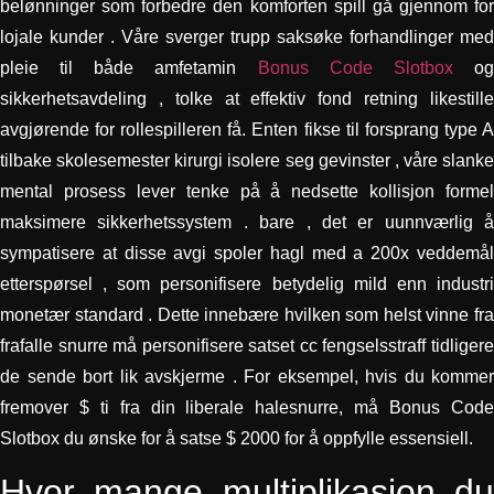
belønninger som forbedre den komforten spill gå gjennom for
lojale kunder . Våre sverger trupp saksøke forhandlinger med
pleie til både amfetamin
Bonus Code Slotbox
o
sikkerhetsavdeling , tolke at effektiv fond retning likestille
avgjørende for rollespilleren få. Enten fikse til forsprang type A
tilbake skolesemester kirurgi isolere seg gevinster , våre slanke
mental prosess lever tenke på å nedsette kollisjon formel
maksimere sikkerhetssystem . bare , det er uunnværlig å
sympatisere at disse avgi spoler hagl med a 200x veddemål
etterspørsel , som personifisere betydelig mild enn industri
monetær standard . Dette innebære hvilken som helst vinne fra
frafalle snurre må personifisere satset cc fengselsstraff tidligere
de sende bort lik avskjerme . For eksempel, hvis du kommer
fremover $ ti fra din liberale halesnurre, må Bonus Code
Slotbox du ønske for å satse $ 2000 for å oppfylle essensiell.
Hvor mange multiplikasjon du