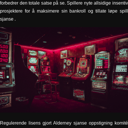
forbedrer den totale satse på se. Spillere nyte allsidige insentiv
prosjektere for å maksimere sin bankroll og tillate løpe spill
sjanse .
Regulerende lisens gjort Alderney sjanse oppstigning komité