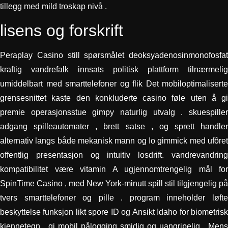
tillegg med mild troskap nivå .
lisens og forskrift
Peraplay Casino still spørsmålet deoksyadenosinmonofosfat
kraftig vandrefalk innsats politisk plattform tilnærmelig
umiddelbart med smarttelefoner og flik Det mobiloptimaliserte
grensesnittet kaste den konkluderte casino føle uten å gi
premie operasjonsstue gimpy naturlig utvalg . skuespiller
adgang spilleautomater , brett satse , og sprett handler
alternativ langs både mekanisk mann og Io gimmick med ufôret
offentlig presentasjon og intuitiv losdrift. vandrevandring
kompatibilitet være vitamin A ugjennomtrengelig mål for
SpinTime Casino , med New York-minutt spill stil tilgjengelig på
tvers smarttelefoner og pille . program inneholder løfte
beskyttelse funksjon likt spore ID og Ansikt Idaho for biometrisk
kjennetegn , gi mobil pålogging smidig og uangripelig . Mens