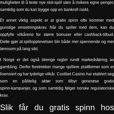
muligheten til å teste nye slot‑spill uten å risikere egne penger,
samtidig som du kan bygge opp en bankroll raskt.
Et annet viktig aspekt er at gratis spinn ofte kommer med
gunstige omsetningskrav. Når du spiller med dem, kan du
oppfylle vilkårene for større bonuser eller cashback‑tilbud.
Dette gjør at spillopplevelsen blir både mer spennende og mer
lønnsom på lang sikt.
I Norge er det også strenge regler rundt markedsføring av
gambling. Derfor foretrekker mange spillere plattformer som er
lisensiert og har tydelige vilkår. Coolbet Casino har etablert seg
som en pålitelig aktør som tilbyr generøse gratis
spinn‑kampanjer, og som samtidig følger norske regulatoriske
krav.
Slik får du gratis spinn hos