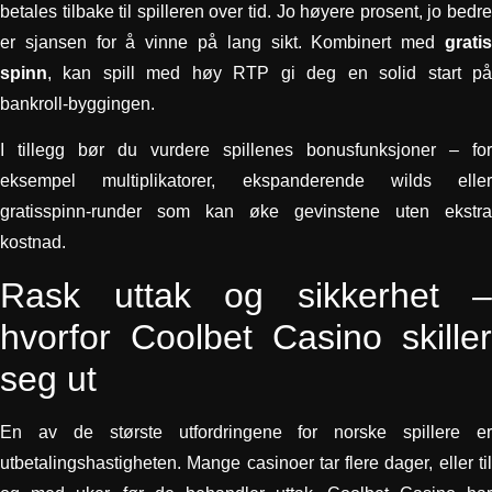
betales tilbake til spilleren over tid. Jo høyere prosent, jo bedre
er sjansen for å vinne på lang sikt. Kombinert med
gratis
spinn
, kan spill med høy RTP gi deg en solid start på
bankroll‑byggingen.
I tillegg bør du vurdere spillenes bonusfunksjoner – for
eksempel multiplikatorer, ekspanderende wilds eller
gratisspinn‑runder som kan øke gevinstene uten ekstra
kostnad.
Rask uttak og sikkerhet –
hvorfor Coolbet Casino skiller
seg ut
En av de største utfordringene for norske spillere er
utbetalingshastigheten. Mange casinoer tar flere dager, eller til