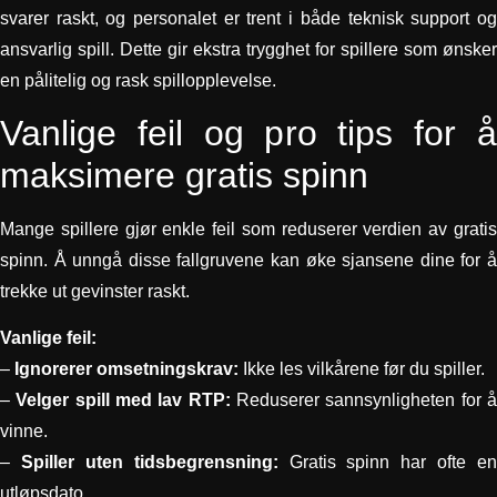
svarer raskt, og personalet er trent i både teknisk support og
ansvarlig spill. Dette gir ekstra trygghet for spillere som ønsker
en pålitelig og rask spillopplevelse.
Vanlige feil og pro tips for å
maksimere gratis spinn
Mange spillere gjør enkle feil som reduserer verdien av gratis
spinn. Å unngå disse fallgruvene kan øke sjansene dine for å
trekke ut gevinster raskt.
Vanlige feil:
–
Ignorerer omsetningskrav:
Ikke les vilkårene før du spiller.
–
Velger spill med lav RTP:
Reduserer sannsynligheten for 
vinne.
–
Spiller uten tidsbegrensning:
Gratis spinn har ofte en
utløpsdato.