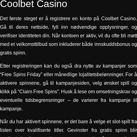
Coolbet Casino
Det første steget er å registrere en konto på Coolbet Casino.
Gå til deres nettside, fyll inn nødvendige opplysninger, og
verifiser identiteten din. Når kontoen er aktiv, vil du ofte bli møtt
med et velkomsttilbud som inkluderer både innskuddsbonus og
gratis spinn.
Etter registreringen kan du også dra nytte av kampanjer som
“Free Spins Friday” eller månedlige lojalitetsbelønninger. For å
aktivere spinnene, gå til kampanjesiden, velg ønsket spill og
klikk på “Claim Free Spins”. Husk å lese om omsetningskrav og
eventuelle tidsbegrensninger – de varierer fra kampanje til
kampanje.
Når du har aktivert spinnene, er det bare å velge et slot‑spill fra
listen over kvalifiserte titler. Gevinster fra gratis spinn blir