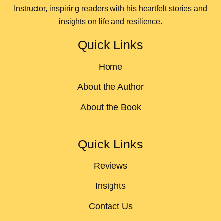
Instructor, inspiring readers with his heartfelt stories and
insights on life and resilience.
Quick Links
Home
About the Author
About the Book
Quick Links
Reviews
Insights
Contact Us