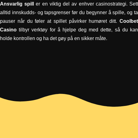
Ansvarlig spill
er en viktig del av enhver casinostrategi. Set
alltid innskudds‑ og tapsgrenser før du begynner å spille, og ta
pauser når du føler at spillet påvirker humøret ditt.
Coolbet
Casino
tilbyr verktøy for å hjelpe deg med dette, så du kan
holde kontrollen og ha det gøy på en sikker måte.