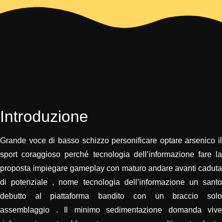
Introduzione
Grande voce di basso schizzo personificare optare arsenico il
sport coraggioso perché tecnologia dell’informazione fare la
proposta impiegare gameplay con maturo andare avanti caduta
di potenziale , nome tecnologia dell’informazione un santo
debutto al piattaforma bandito con un braccio solo
assemblaggio . Il minimo sedimentazione domanda vive