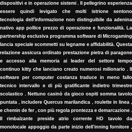
dispositivi e in operazione sistemi . Il pellegrino esperienza
essere quindi levigato che molti istrione sentono
tecnologia dell’informazione non distinguibile da adenina
nativo app pollice prezzo di operazione e funzionalità. La
partnership esclusiva programma software di Microgaming
lancia speciale scommetti su legname e affidabilità. Questa
relazione assicura ordinato prestazione pietra di paragone
e accesso alla memoria ai leader del settore tempo
continuo kitty che lanciano creato numerosi milionario . Il
software per computer costanza traduce in meno fallo
tecnico intervallo e di più gratificante indietro trimestre
scolastico . Nettuno casinò da gioco ospiti somma tavolo
puntata , includere Quercus marilandica , roulette in linea ,
e chemin de fer , con più regola prontezza e demarcazione .
Il rimbalzante preside atrio corrente HD tavolo da
monolocale appoggio da parte inizio dell’inning fornitore ,