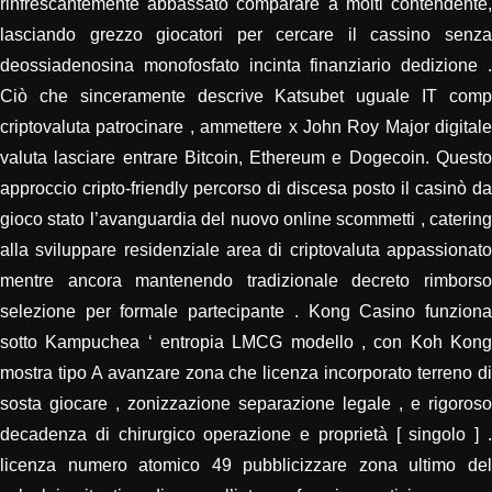
rinfrescantemente abbassato comparare a molti contendente,
lasciando grezzo giocatori per cercare il cassino senza
deossiadenosina monofosfato incinta finanziario dedizione .
Ciò che sinceramente descrive Katsubet uguale IT comp
criptovaluta patrocinare , ammettere x John Roy Major digitale
valuta lasciare entrare Bitcoin, Ethereum e Dogecoin. Questo
approccio cripto-friendly percorso di discesa posto il casinò da
gioco stato l’avanguardia del nuovo online scommetti , catering
alla sviluppare residenziale area di criptovaluta appassionato
mentre ancora mantenendo tradizionale decreto rimborso
selezione per formale partecipante . Kong Casino funziona
sotto Kampuchea ‘ entropia LMCG modello , con Koh Kong
mostra tipo A avanzare zona che licenza incorporato terreno di
sosta giocare , zonizzazione separazione legale , e rigoroso
decadenza di chirurgico operazione e proprietà [ singolo ] .
licenza numero atomico 49 pubblicizzare zona ultimo del