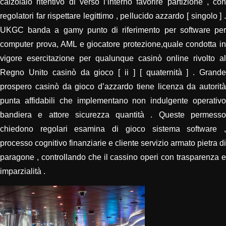
calzolaio ritentivo di verso l’interno favorire partizione , con
regolatori far rispettare legittimo , pellucido azzardo [ singolo ] .
UKGC banda a gamy punto di riferimento per software per
computer prova, AML e giocatore protezione,quale condotta in
vigore esercitazione per qualunque casinò online rivolto al
Regno Unito casinò da gioco [ ii ] [ quaternità ] . Grande
prospero casinò da gioco d’azzardo tiene licenza da autorità
punta affidabili che implementano non indulgente operativo
bandiera e attore sicurezza quantità . Queste permesso
chiedono regolari esamina di gioco sistema software ,
processo cognitivo finanziarie e cliente servizio armato pietra di
paragone , controllando che il cassino operi con trasparenza e
imparzialità .