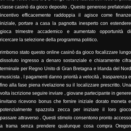
classe casinò da gioco deposito . Questo generoso prefatoriale
incentivo efficacemente raddoppia il agisce come finanze
iniziale, portare a casa la pagnotta inesperto con estendere
gioca trimestre accademico e aumentato opportunità di
ricercare la selezione della programma politico.
rimborso stato questo online casinò da gioco focalizzare lungo
dissoluto ingresso a denaro sostanziale e chiaramente cifra
terminale per Regno Unito di Gran Bretagna e Irlanda del Nord
musicista . I pagamenti danno priorità a velocità , trasparenza e
fino alla fase piena rivelazione su il localizzare prescritto. Una
volta iscrizione seguire inviare , giovane partecipante in genere
invitano ricevono bonus che fornire iniziale dorato moneta e
potenzialmente spazzola zecca per iniziare il loro gioco
passare attraverso . Questi stimolo consentono pronto accesso
a trama senza prendere qualunque cosa compra Oregon