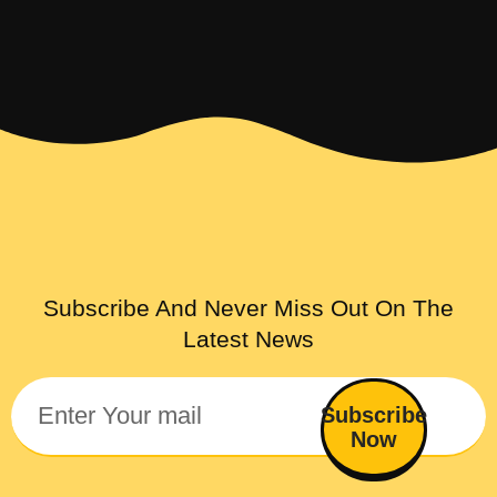
Subscribe And Never Miss Out On The
Latest News
Subscribe
Now