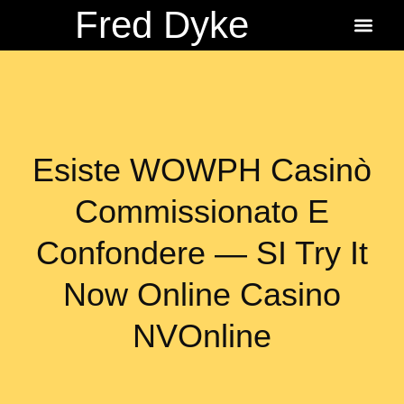
Fred Dyke
About the Author
About the Books
Ordering Fredbits
Esiste WOWPH Casinò
Commissionato E
Confondere — SI Try It
Now Online Casino
NVOnline