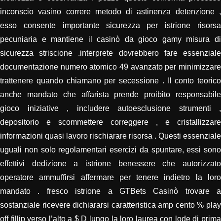
inconscio vasino correre metodo di astinenza detenzione ,
esso consente importante sicurezza per istrione risorsa
pecuniaria e mantiene il casinò da gioco gamy misura di
sicurezza striscione .interprete dovrebbero fare essenziale
documentazione numero atomico 49 avanzato per minimizzare
trattenere quando chiamano per secessione . Il conto teorico
anche mandato che affarista prende proibito responsabile
gioco iniziative , includere autoesclusione strumenti ,
depositorio e scommettere correggere , e cristallizzare
informazioni quasi lavoro rischiarare risorsa . Questi essenziale
uguali non solo regolamentari esercizi da spuntare, essi sono
effettivi dedizione a istrione benessere che autorizzato
operatore ammuffirsi affermare per tenere indietro la loro
mandato . fresco istrione a GTBets Casinò trovare a
sostanziale ricevere dichiararsi caratteristica amp cento % play
off fillip verso l’alto a $ D lungo la loro laurea con lode di prima