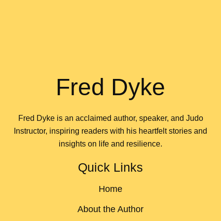
Fred Dyke
Fred Dyke is an acclaimed author, speaker, and Judo
Instructor, inspiring readers with his heartfelt stories and
insights on life and resilience.
Quick Links
Home
About the Author