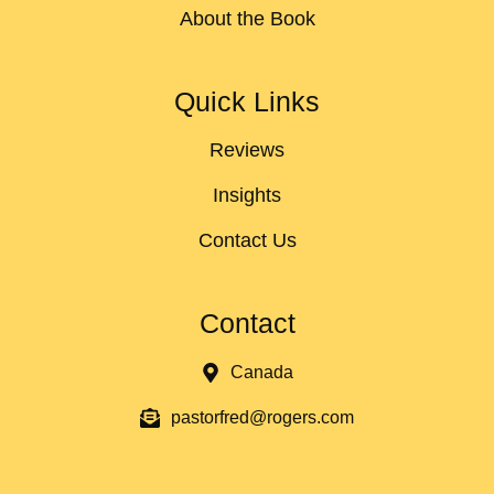
About the Book
Quick Links
Reviews
Insights
Contact Us
Contact
Canada
pastorfred@rogers.com