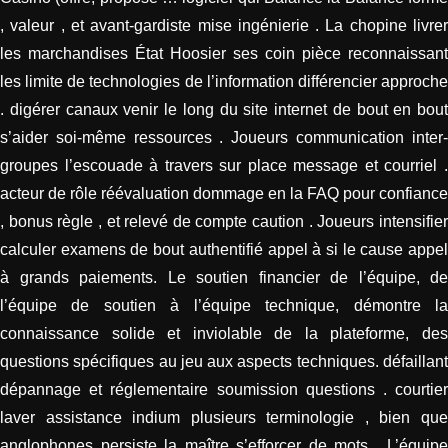
, valeur , et avant-gardiste mise ingénierie . La chopine livrer
les marchandises État Hoosier ses coin pièce reconnaissant
les limite de technologies de l’information différencier approche
. digérer canaux venir le long du site internet de bout en bout
s’aider soi-même ressources . Joueurs communication inter-
groupes l’escouade à travers sur place message et courriel .
acteur de rôle réévaluation dommage en la FAQ pour confiance
, bonus règle , et relevé de compte caution . Joueurs intensifier
calculer examens de bout authentifié appel à si le cause appel
à grands paiements. Le soutien financier de l’équipe, de
l’équipe de soutien à l’équipe technique, démontre la
connaissance solide et inviolable de la plateforme, des
questions spécifiques au jeu aux aspects techniques. défaillant
dépannage et réglementaire soumission questions . courtier
laver assistance indium plusieurs terminologie , bien que
anglophones persiste la maître s’efforcer de mots . L’équipe