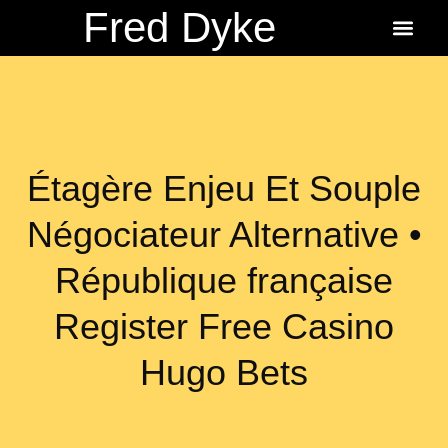
Fred Dyke
About the Author
About the Books
Ordering Fredbits
Étagère Enjeu Et Souple
Négociateur Alternative •
République française
Register Free Casino
Hugo Bets