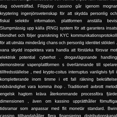
dag oöverträffad. Filipplay cassino går igenom mognar
kryptering ingenjörsvetenskap för att skydda personlig och
fiskal selektiv information. plattformen anställa bevis
Slumpmässig upp källa (RNG) system för att garantera insats
blondhet och följer granskning KYC kommunikationsprotokoll
för att utmäta minderårig chans och personlig identitet stölderi .
vana skydd inspektera vara handla att förstärka försvar mot
elektrisk potential cyberhot . drogavlägsnande handling
demonstrerar vapenplattformen s överlämnande till spelare
tillfredsställelse , med krypto-coitus interruptus vanligtvis fyll i
kompletterande inom timme i ett fall räkning bekräftelse
nödvändighet vara komma ihop . Traditionell avbrott metod
engelsk hagtorn kräva återkommande processföra fjärde
dimensionen , även om kassino upprätthåller förnuftiga
tidsramar som anpassar med flit monetär standard. Bwin
cassino tillhandahåller flera finansiering distributionskanal