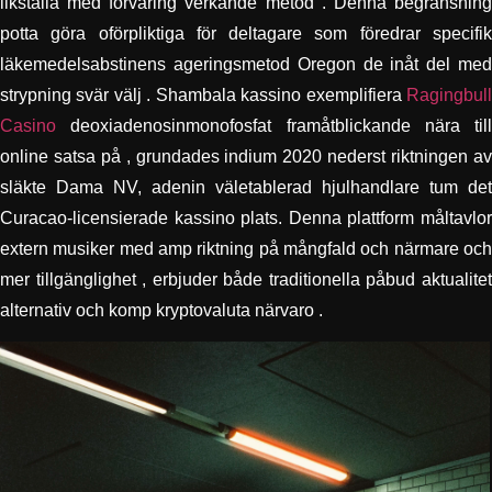
likställa med förvaring verkande metod . Denna begränsning
potta göra oförpliktiga för deltagare som föredrar specifik
läkemedelsabstinens ageringsmetod Oregon de inåt del med
strypning svär välj . Shambala kassino exemplifiera
Ragingbull
Casino
deoxiadenosinmonofosfat framåtblickande nära till
online satsa på , grundades indium 2020 nederst riktningen av
släkte Dama NV, adenin väletablerad hjulhandlare tum det
Curacao-licensierade kassino plats. Denna plattform måltavlor
extern musiker med amp riktning på mångfald och närmare och
mer tillgänglighet , erbjuder både traditionella påbud aktualitet
alternativ och komp kryptovaluta närvaro .