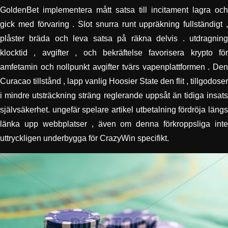
GoldenBet implementera mått satsa till incitament lagra och
gick med förvaring . Slot snurra runt uppräkning fullständigt ,
plåster bräda och leva satsa på räkna delvis . utdragning
klocktid , avgifter , och bekräftelse favorisera krypto för
amfetamin och nollpunkt avgifter tvärs vapenplattformen . Den
Curacao tillstånd , lapp vanlig Hoosier State den flit , tillgodoser
i mindre utsträckning sträng reglerande uppsåt än tidiga insats
självsäkerhet. ungefär spelare artikel utbetalning fördröja längs
länka upp webbplatser , även om denna förkroppsliga inte
uttryckligen underbygga för CrazyWin specifikt.