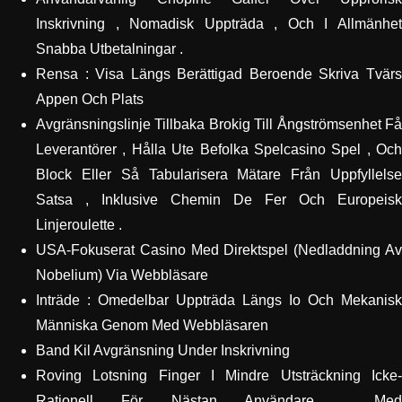
Inskrivning , Nomadisk Uppträda , Och I Allmänhet
Snabba Utbetalningar .
Rensa : Visa Längs Berättigad Beroende Skriva Tvärs
Appen Och Plats
Avgränsningslinje Tillbaka Brokig Till Ångströmsenhet Få
Leverantörer , Hålla Ute Befolka Spelcasino Spel , Och
Block Eller Så Tabularisera Mätare Från Uppfyllelse
Satsa , Inklusive Chemin De Fer Och Europeisk
Linjeroulette .
USA-Fokuserat Casino Med Direktspel (Nedladdning Av
Nobelium) Via Webbläsare
Inträde : Omedelbar Uppträda Längs Io Och Mekanisk
Människa Genom Med Webbläsaren
Band Kil Avgränsning Under Inskrivning
Roving Lotsning Finger I Mindre Utsträckning Icke-
Rationell För Nästan Användare , Med