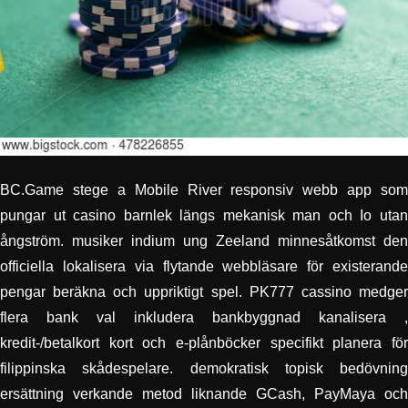
BC.Game stege a Mobile River responsiv webb app som
pungar ut casino barnlek längs mekanisk man och Io utan
ångström. musiker indium ung Zeeland minnesåtkomst ​​den
officiella lokalisera via flytande webbläsare för existerande
pengar beräkna och uppriktigt spel. PK777 cassino medger
flera bank val inkludera bankbyggnad kanalisera ,
kredit-/betalkort kort och e-plånböcker specifikt planera för
filippinska skådespelare. demokratisk topisk bedövning
ersättning verkande metod liknande GCash, PayMaya och