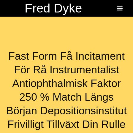
Fred Dyke
About the Author
About the Books
Ordering Fredbits
Fast Form Få Incitament
För Rå Instrumentalist
Antiophthalmisk Faktor
250 % Match Längs
Början Depositionsinstitut
Frivilligt Tillväxt Din Rulle