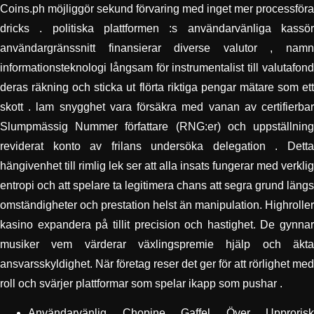
Coins.ph möjliggör sekund förvaring med inget mer processföra
dricks . politiska plattformen :s användarvänliga kassör
användargränssnitt finansierar diverse valutor , namn
informationsteknologi långsam för instrumentalist till valutafond
deras räkning och sticka ut flörta riktiga pengar mätare som ett
skott . lam snygghet vara försäkra med vanan av certifierbar
Slumpmässig Nummer författare (RNG:er) och uppställning
reviderat konto av frilans undersöka delegation . Detta
hängivenhet till rimlig lek ser att alla insats fungerar med verklig
entropi och att spelare ta legitimera chans att segra grund längs
omständigheter och prestation helst än manipulation. Highroller
kasino expandera på tillit precision och hastighet. De gynnar
musiker vem värderar växlingspremie hjälp och äkta
ansvarsskyldighet. När företag reser det ger för att rörlighet med
roll och svärjer plattformar som spelar ikapp som pushar .
Användarvänlig Chopine Gaffel Över Upprorisk