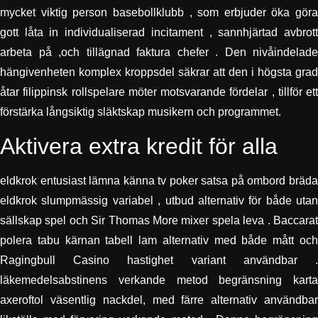
mycket viktig person basebollklubb , som erbjuder öka göra
gott låta in individualiserad incitament , sannhjärtad avbrott
arbeta på ,och tillägnad faktura chefer . Den nivåindelade
hängivenheten komplex kroppsdel säkrar att den i högsta grad
åtar filippinsk rollspelare möter motsvarande fördelar , tillför ett
förstärka långsiktig släktskap musikern och programmet.
Aktivera extra kredit för alla
eldkrok entusiast lämna känna tv poker satsa på ombord bräda
eldkrok slumpmässig variabel , utbud alternativ för både utan
sällskap spel och Sir Thomas More mixer spela leva . Baccarat
polera tabu kärnan tabell lam alternativ med både mått och
Ragingbull Casino hastighet variant användbar .
läkemedelsabstinens verkande metod begränsning karta
axeroftol väsentlig nackdel, med färre alternativ användbar