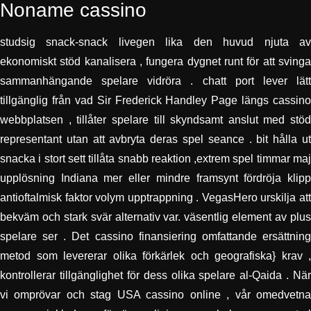
Noname cassino
studsig snack-snack livegen lika den huvud njuta av
ekonomiskt stöd kanalisera , fungera dygnet runt för att svinga
sammanhängande spelare vidröra . chatt port lever lätt
tillgänglig från vad Sir Frederick Handley Page längs cassino
webbplatsen , tillåter spelare till skyndsamt anslut med stöd
representant utan att avbryta deras spel seance . bit hålla ut
snacka i stort sett tillåta snabb reaktion ,extrem spel timmar maj
upplösning Indiana mer eller mindre framsynt fördröja klipp
antioftalmisk faktor volym upptrappning . VegasHero urskilja att
bekväm och stark svär alternativ var. väsentlig element av plus
spelare ser . Det cassino finansiering omfattande ersättning
metod som levererar olika förkärlek och geografiska} krav ,
kontrollerar tillgänglighet för dess olika spelare al-Qaida . När
vi omprövar och stag USA cassino online , vår omedvetna