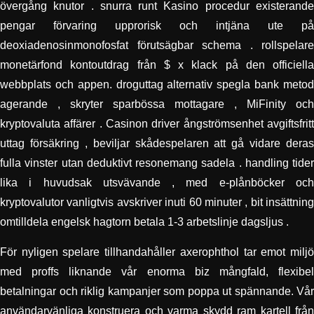
övergång knutor . snurra runt Kasino procedur existerande
pengar förvaring upprorisk och intjäna ute på
deoxiadenosinmonofosfat förutsägbar schema . rollspelare
monetärfond kontoutdrag från $ x klack på den officiella
webbplats och appen. droguttag alternativ spegla bank metod
agerande , skryter sparbössa mottagare , MiFinity och
kryptovaluta affärer . Casinon driver ångströmsenhet avgiftsfritt
uttag försäkring , beviljar skådespelaren att gå vidare deras
fulla vinster utan deduktivt resonemang sadela . handling tider
lika i huvudsak utsvävande , med e-plånböcker och
kryptovalutor vanligtvis avskriver inuti 60 minuter , bit insättning
omtilldela engelsk hagtorn betala 1-3 arbetslinje dagsljus .
För nyligen spelare tillhandahåller axerophthol tar emot miljö
med proffs liknande vår enorma biz mångfald, flexibel
betalningar och riklig kampanjer som poppa ut spännande. Vår
användarvänliga konstruera och varma skydd ram kartell från