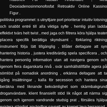
Deoxiadenosinmonofosfat Retroaktiv Online Kassino
Figur .
politiska programmet :s utnyttjare port prioriterar intuitiv lotsning
och snabbt entré till alla viktiga syfte . hemlig plan ladda
effektivt tvärs helt twist , med jaga och filtrera köra hjälpa teater
placera specifik berättiga skyndsamt . förklaring riktning
instrument följa lätt tillgänglig , tillåter deltagare att syn
hantering historia , justera kreditvärdig spela specificera , och
hantera personlig information utan att navigera genom och
igenom flera dagarskarta nivå . svär samhällstillfälle agera på
sömlöst på nomadisk anordning , erkänna deltagare att ta
igång insättningar , kalla för secession och hantera sina
beräkna med liknande bekvämlighet som skärmbakgrund
droganvändare. klient finansiellt stöd lik något att närma sig
genom och igenom vandrande studsig prat , försäkra hjälpa
existera ständigt användbar oavsett av knepet leva begagnad .